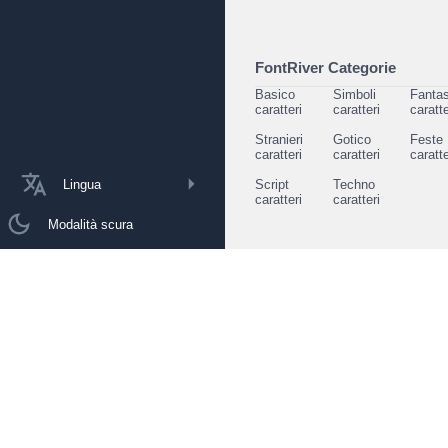
FontRiver Categorie
Basico
Simboli
Fantas
caratteri
caratteri
caratte
Stranieri
Gotico
Feste
caratteri
caratteri
caratte
Lingua
Script
Techno
caratteri
caratteri
Modalità scura