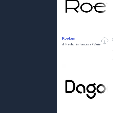
Roetam
di
Rautan
in
Fantasia
/
Varie