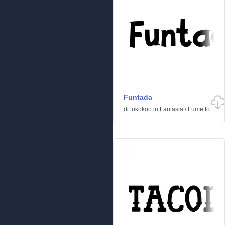
Funtada
di
tokokoo
in
Fantasia
/
Fumetto