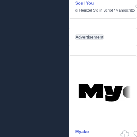
Soul You
di
Heinzel Std
in
Script
/
Manoscritto
Advertisement
Myako