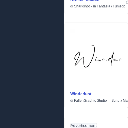
di
Sharkshock
in
Fantasia
/
Fumetto
Winderlust
di
FallenGraphic Studio
in
Script
/
Man
Advertisement