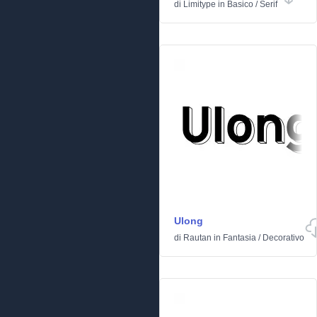
di
Limitype
in
Basico
/
Serif
Ulong
di
Rautan
in
Fantasia
/
Decorativo