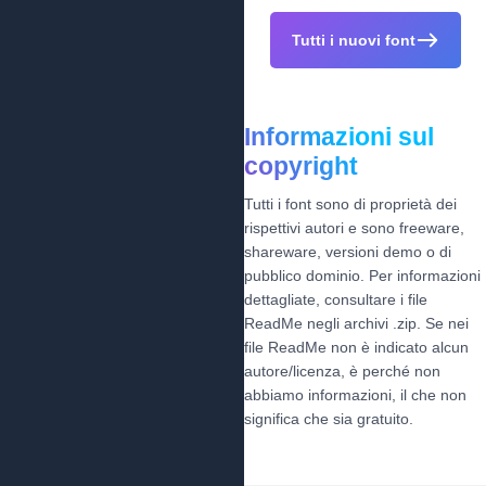
Tutti i nuovi font
Informazioni sul
copyright
Tutti i font sono di proprietà dei
rispettivi autori e sono freeware,
shareware, versioni demo o di
pubblico dominio. Per informazioni
dettagliate, consultare i file
ReadMe negli archivi .zip. Se nei
file ReadMe non è indicato alcun
autore/licenza, è perché non
abbiamo informazioni, il che non
significa che sia gratuito.