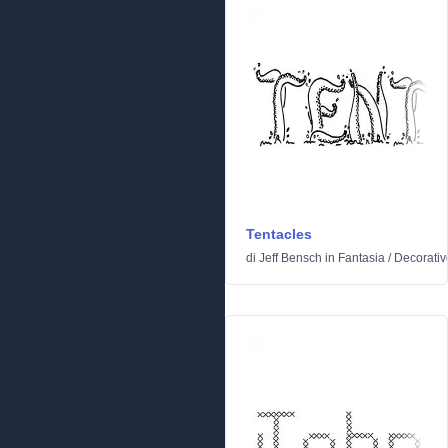
Tentacles
di
Jeff Bensch
in
Fantasia
/
Decorativ