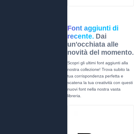
Font aggiunti di
recente.
Dai
un'occhiata alle
novità del momento.
Scopri gli ultimi font aggiunti alla
nostra collezione! Trova subito la
tua corrispondenza perfetta e
scatena la tua creatività con questi
nuovi font nella nostra vasta
libreria.