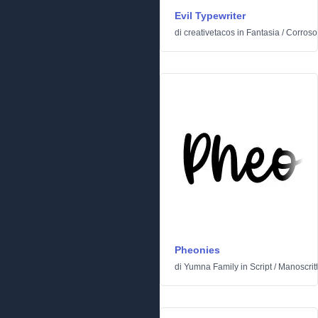
Evil Typewriter
di
creativetacos
in
Fantasia
/
Corroso
Pheonies
di
Yumna Family
in
Script
/
Manoscrit