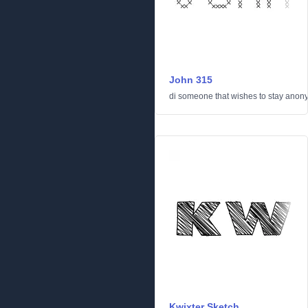
John 315
di
someone that wishes to stay ano
Kwixter Sketch