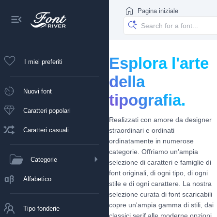
Pagina iniziale
Esplora l'arte
I miei preferiti
della
Nuovi font
tipografia.
Caratteri popolari
Realizzati con amore da designer
Caratteri casuali
straordinari e ordinati
ordinatamente in numerose
categorie. Offriamo un'ampia
Categorie
selezione di caratteri e famiglie di
font originali, di ogni tipo, di ogni
Alfabetico
stile e di ogni carattere. La nostra
selezione curata di font scaricabili
copre un'ampia gamma di stili, dai
Tipo fonderie
classici serif alle moderne opzioni