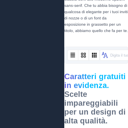
sans-serif. Che tu abbia bisogno di
qualcosa di elegante per i tuoi inviti
di nozze o di un font da
esposizione in grassetto per un
titolo, abbiamo quello che fa per te.
Caratteri gratuiti
in evidenza.
Scelte
impareggiabili
per un design di
alta qualità.