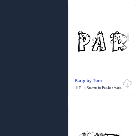
Party by Tom
di
Tom Brown
in
Feste
/
Varie