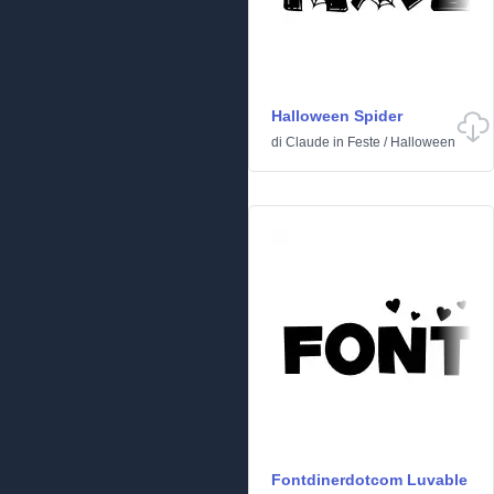
Halloween Spider
di
Claude
in
Feste
/
Halloween
Fontdinerdotcom Luvable