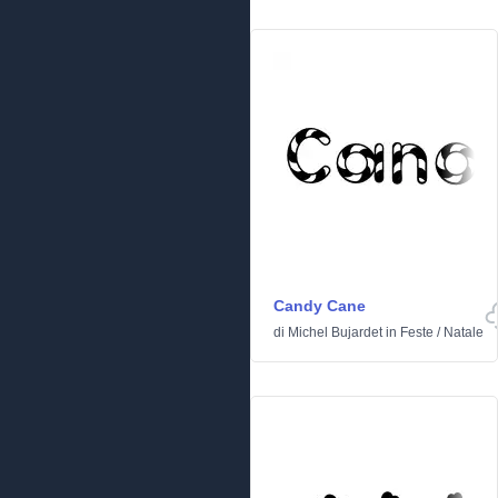
Candy Cane
di
Michel Bujardet
in
Feste
/
Natale