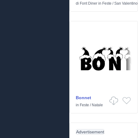
di
Font Diner
in
Feste
/
San Valentino
Bonnet
in
Feste
/
Natale
Advertisement