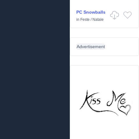
PC Snowballs
in
Feste
/
Natale
Advertisement