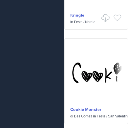
Kringle
in
Feste
/
Natale
Cookie Monster
di
Des Gomez
in
Feste
/
San Valenti