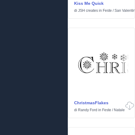
Kiss Me Quick
di
JSH creates
in
Feste
/
San Valenti
ChristmasFlakes
di
Randy Ford
in
Feste
/
Natale