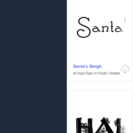
Santa's Sleigh
di
HypoTypo
in
Feste
/
Natale