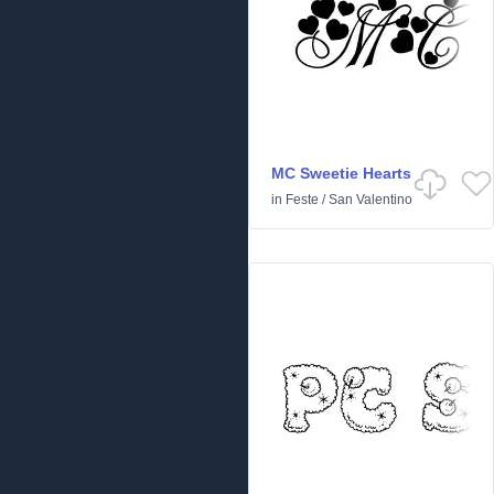
MC Sweetie Hearts
in
Feste
/
San Valentino