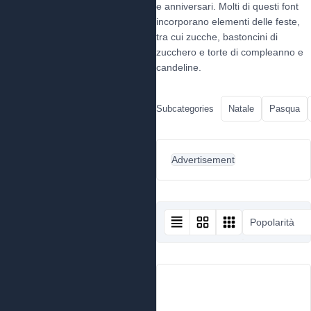
e anniversari. Molti di questi font
incorporano elementi delle feste,
tra cui zucche, bastoncini di
zucchero e torte di compleanno e
candeline.
Subcategories
Natale
Pasqua
Advertisement
Popolarità