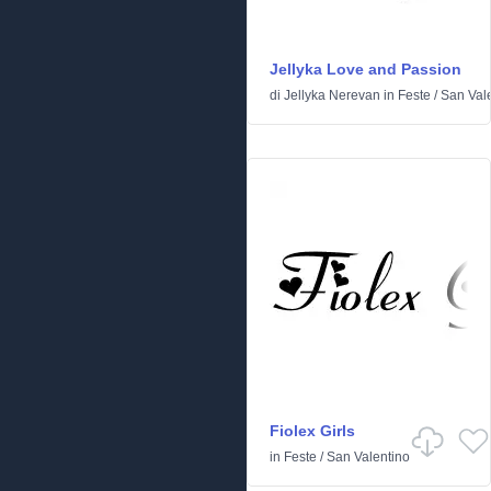
Jellyka Love and Passion
di
Jellyka Nerevan
in
Feste
/
San Val
Fiolex Girls
in
Feste
/
San Valentino