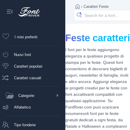
›
Caratteri Feste
Feste caratteri
I miei preferiti
I font per le feste aggiungono
Nuovi font
eleganza a qualsiasi progetto di
stampa per le feste. Questi font
Caratteri popolari
consentono di decorare biglietti di
auguri, newsletter di famiglia, inviti
Caratteri casuali
e altro ancora. Aggiungi eleganza
ai progetti creativi per le feste con
font accattivanti compatibili con
Categorie
qualsiasi applicazione. Su
FontRiver.com puoi scaricare
Alfabetico
innumerevoli font per le feste
gratuiti dedicati a ogni festa, da
Tipo fonderie
Natale e Halloween a compleanni