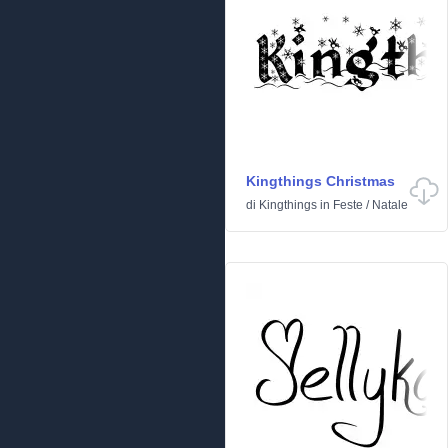
Kingthings Christmas
di
Kingthings
in
Feste
/
Natale