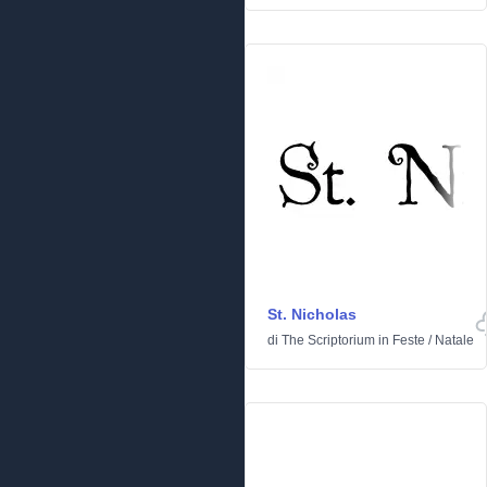
St. Nicholas
di
The Scriptorium
in
Feste
/
Natale