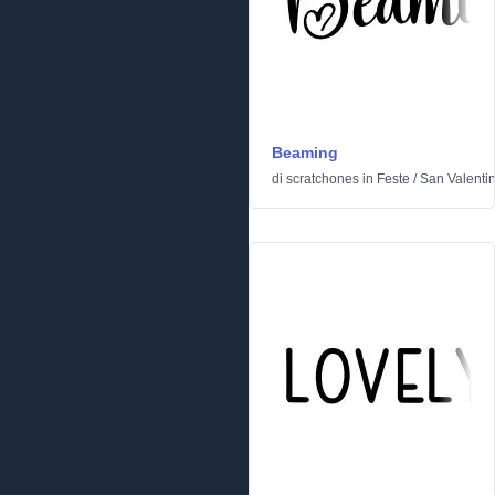
Beaming
di
scratchones
in
Feste
/
San Valenti