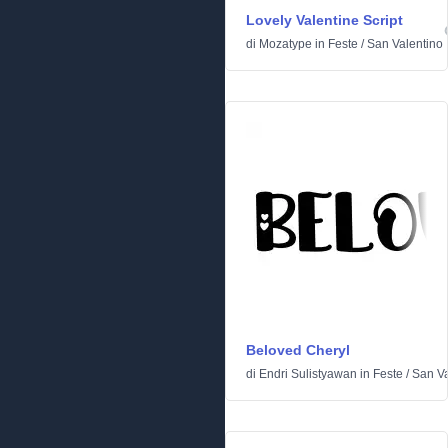
Lovely Valentine Script
di
Mozatype
in
Feste
/
San Valentino
Beloved Cheryl
di
Endri Sulistyawan
in
Feste
/
San Va