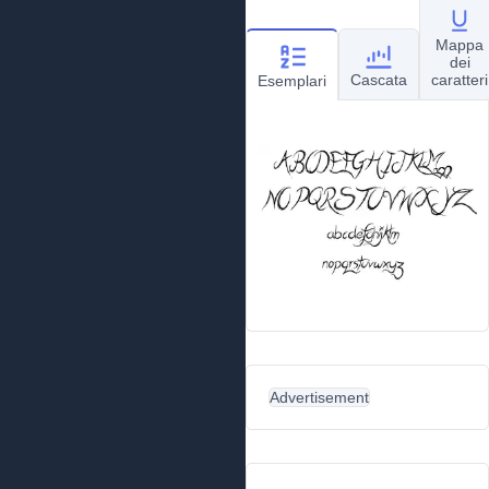
Mappa
dei
Cascata
caratteri
Esemplari
Advertisement