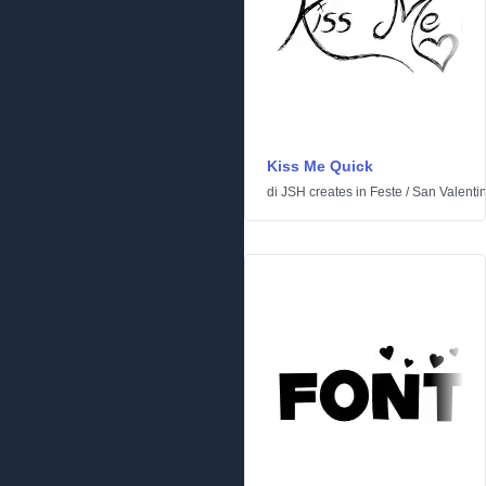
Kiss Me Quick
di
JSH creates
in
Feste
/
San Valenti