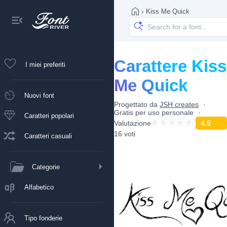
›
Kiss Me Quick
Carattere Kiss
I miei preferiti
Me Quick
Nuovi font
Progettato da
JSH creates
Gratis per uso personale
Caratteri popolari
Valutazione
4.5
16 voti
Caratteri casuali
Categorie
Alfabetico
Tipo fonderie