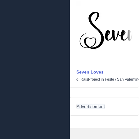
Seven Loves
di
RaisProject
in
Feste
/
San Valentin
Advertisement