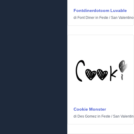
Fontdinerdotcom Luvable
di
Font Diner
in
Feste
/
San Valentino
Cookie Monster
di
Des Gomez
in
Feste
/
San Valenti