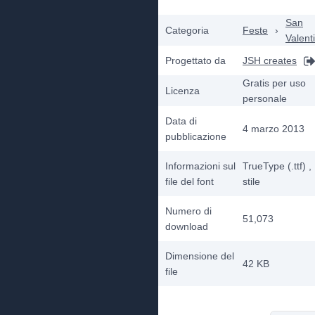
San
Categoria
Feste
›
Valent
Progettato da
JSH creates
Gratis per uso
Licenza
personale
Data di
4 marzo 2013
pubblicazione
Informazioni sul
TrueType (.ttf)
,
file del font
stile
Numero di
51,073
download
Dimensione del
42 KB
file