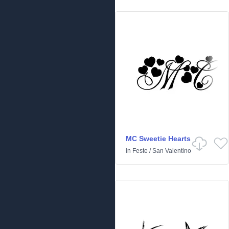
MC Sweetie Hearts
in
Feste
/
San Valentino