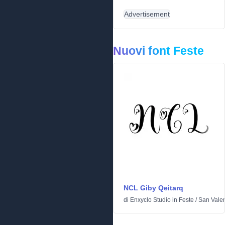
Advertisement
Nuovi font Feste
NCL Giby Qeitarq
di
Enxyclo Studio
in
Feste
/
San Valen