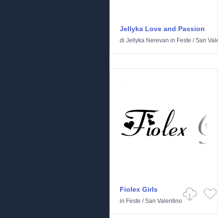
Jellyka Love and Passion
di
Jellyka Nerevan
in
Feste
/
San Val
Fiolex Girls
in
Feste
/
San Valentino