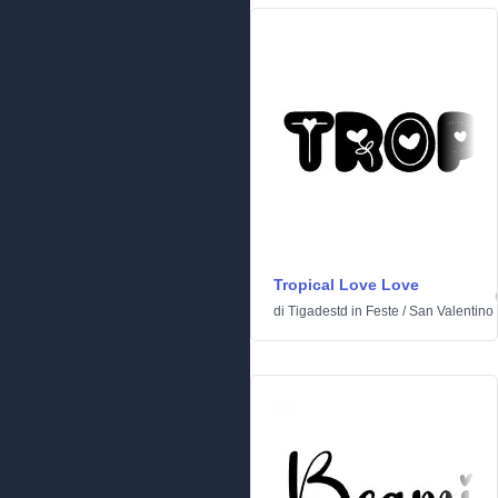
Tropical Love Love
di
Tigadestd
in
Feste
/
San Valentino