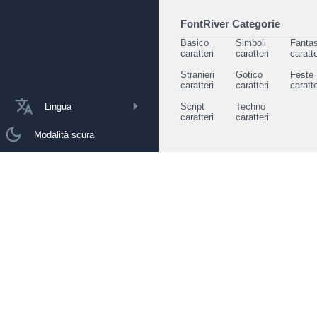
FontRiver Categorie
Basico
Simboli
Fantas
caratteri
caratteri
caratte
Stranieri
Gotico
Feste
caratteri
caratteri
caratte
Lingua
Script
Techno
caratteri
caratteri
Modalità scura