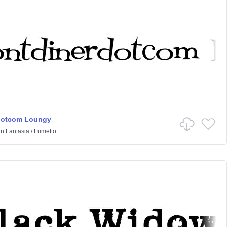
dotcom Loungy
in
Fantasia
/
Fumetto