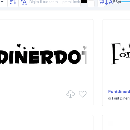
56pt
Fontdiner
di
Font Diner