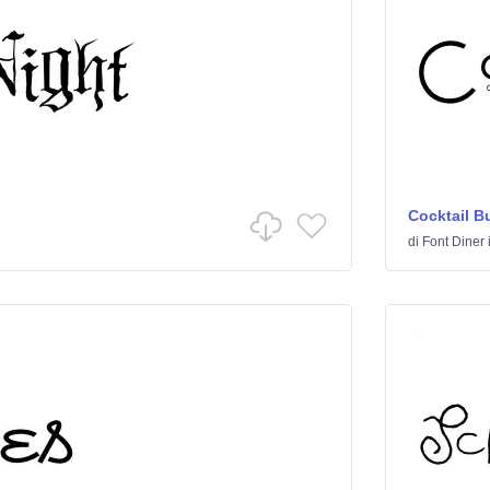
Cocktail B
di
Font Diner