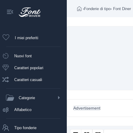
›
Fonderie di tipo
›
Font Diner
I miei preferiti
Nuovi font
Caratteri popolari
Caratteri casuali
Categorie
Advertisement
Alfabetico
Tipo fonderie