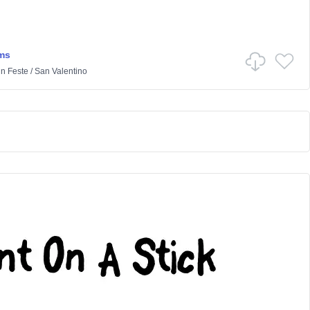
ms
in
Feste
/
San Valentino