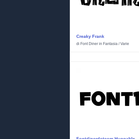
Creaky Frank
di
Font Diner
in
Fantasia
/
Varie
Fontdinerdotcom Huggable