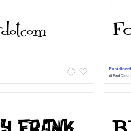
Fontdiner
di
Font Diner