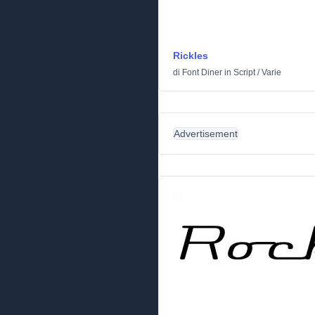
Rickles
di
Font Diner
in
Script
/
Varie
Advertisement