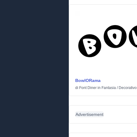
BowlORama
di
Font Diner
in
Fantasia
/
Decorativo
Advertisement