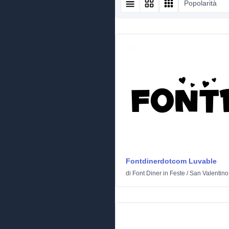
Popolarità
Fontdinerdotcom Luvable
di
Font Diner
in
Feste
/
San Valentino