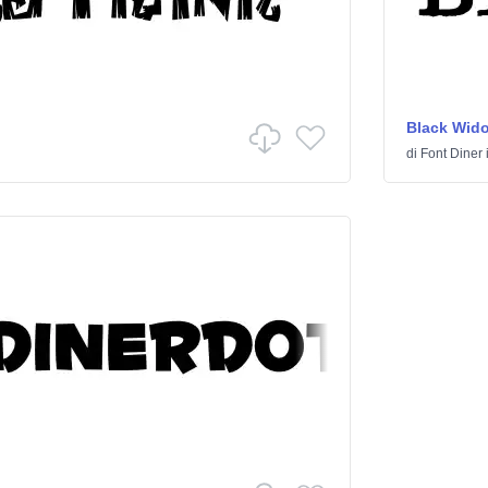
Black Wid
di
Font Diner