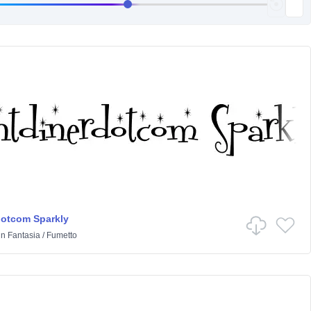
dotcom Sparkly
in
Fantasia
/
Fumetto