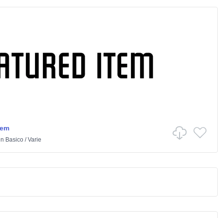
tem
in
Basico
/
Varie