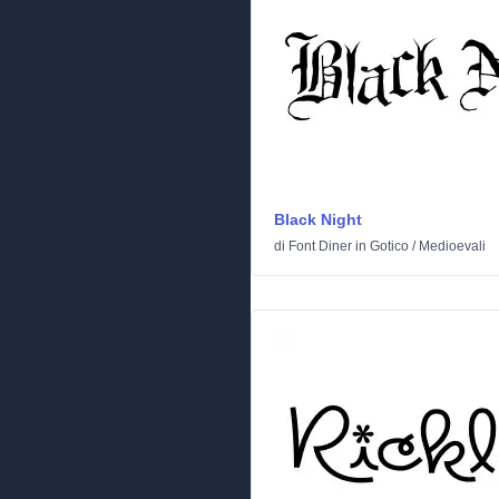
Black Night
di
Font Diner
in
Gotico
/
Medioevali