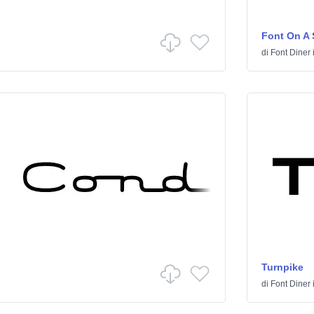
Font On A 
di
Font Diner
Turnpike
di
Font Diner