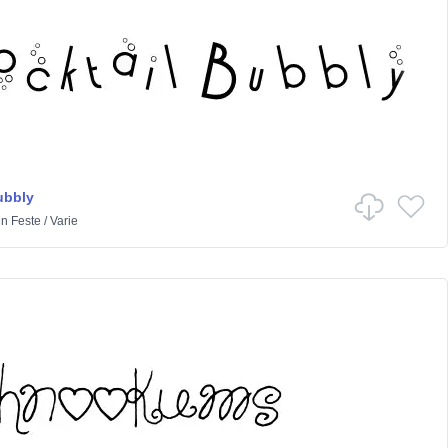
ubbly
in
Feste
/
Varie