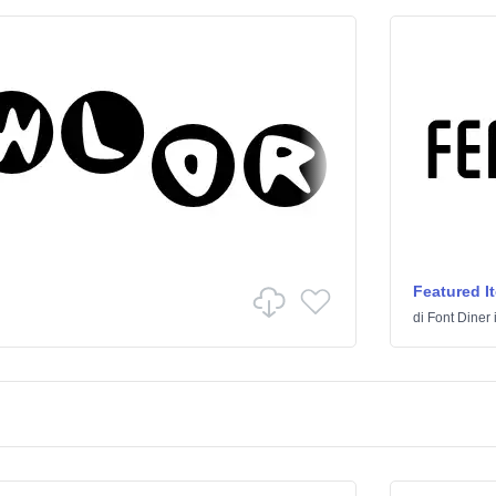
Featured I
di
Font Diner