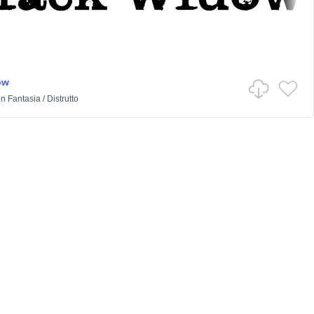
ow
in
Fantasia
/
Distrutto