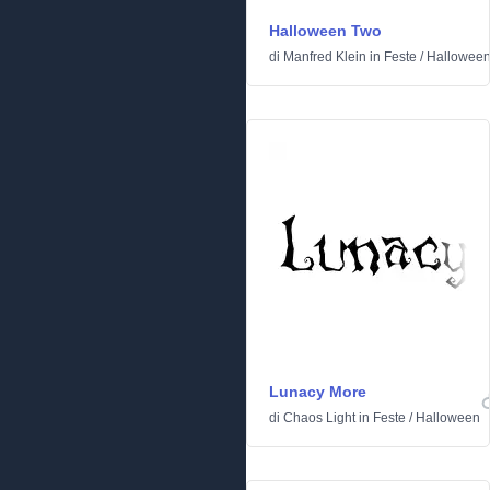
Halloween Two
di
Manfred Klein
in
Feste
/
Hallowee
Lunacy More
di
Chaos Light
in
Feste
/
Halloween