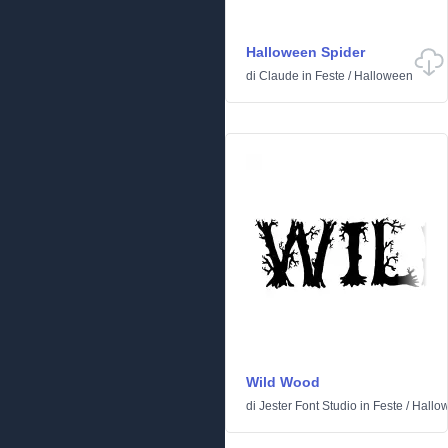
Halloween Spider
di
Claude
in
Feste
/
Halloween
Wild Wood
di
Jester Font Studio
in
Feste
/
Hallo