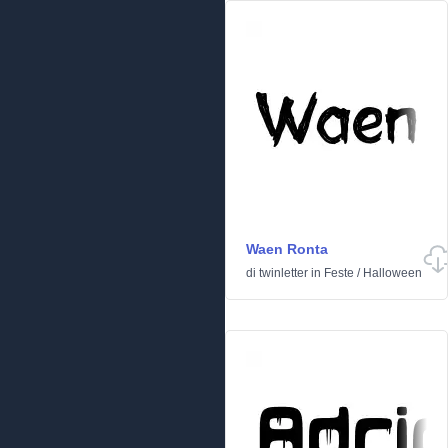
Waen Ronta
di
twinletter
in
Feste
/
Halloween