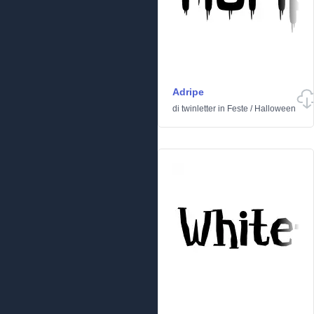
Adripe
di
twinletter
in
Feste
/
Halloween