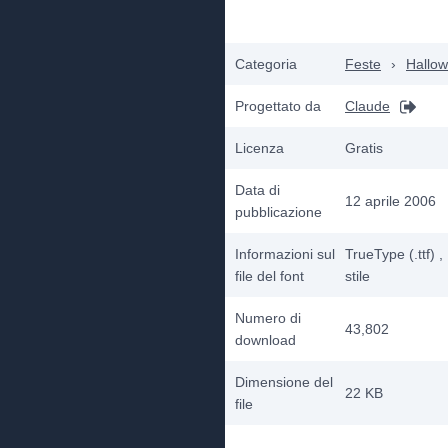
Categoria
Feste
›
Hallo
Progettato da
Claude
Licenza
Gratis
Data di
12 aprile 2006
pubblicazione
Informazioni sul
TrueType (.ttf)
,
file del font
stile
Numero di
43,802
download
Dimensione del
22 KB
file