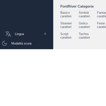
FontRiver Categorie
Basico
Simboli
Fantas
caratteri
caratteri
caratte
Stranieri
Gotico
Feste
caratteri
caratteri
caratte
Lingua
Script
Techno
caratteri
caratteri
Modalità scura