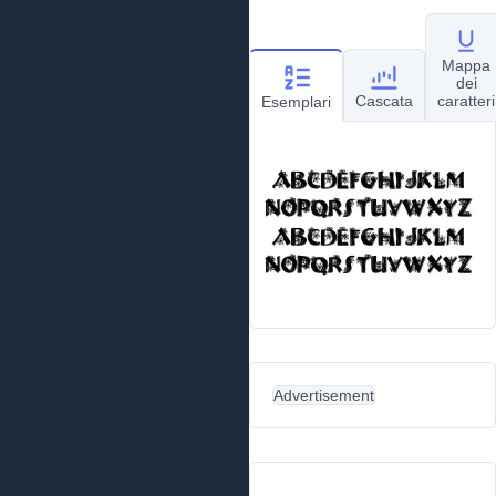
Mappa
dei
Cascata
caratteri
Esemplari
Advertisement