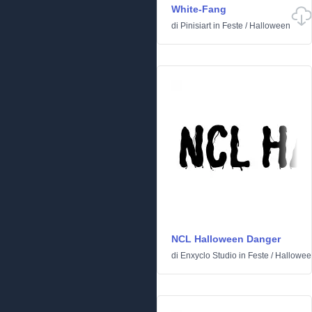
White-Fang
di
Pinisiart
in
Feste
/
Halloween
NCL Halloween Danger
di
Enxyclo Studio
in
Feste
/
Hallowee