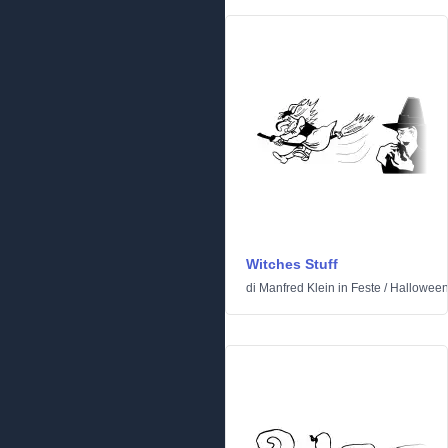
Witches Stuff
di
Manfred Klein
in
Feste
/
Hallowee