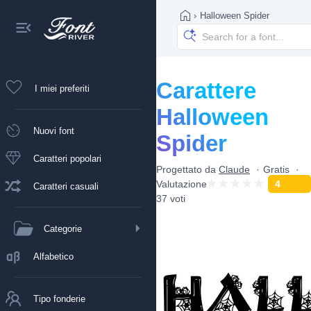
›
Halloween Spider
Carattere
I miei preferiti
Halloween
Nuovi font
Spider
Caratteri popolari
Progettato da
Claude
Gratis
Valutazione
4
Caratteri casuali
37 voti
Categorie
Alfabetico
Tipo fonderie