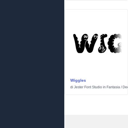
Wiggles
di
Jester Font Studio
in
Fantasia
/
Dec