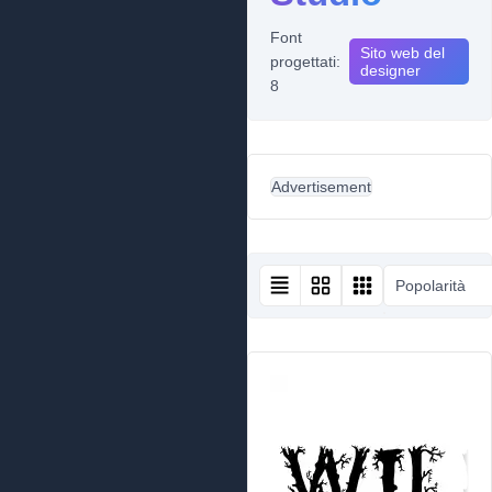
Font
Sito web del
progettati:
designer
8
Advertisement
Popolarità