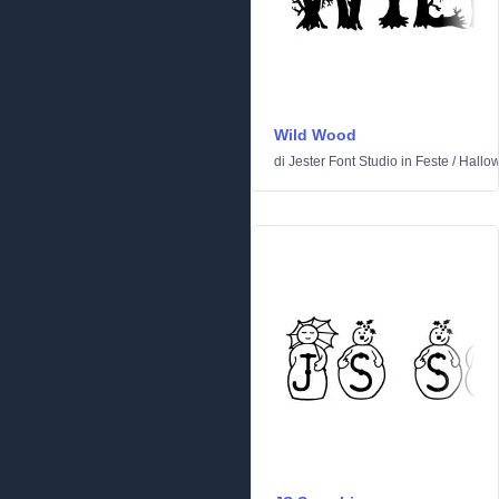
Wild Wood
di
Jester Font Studio
in
Feste
/
Hallo