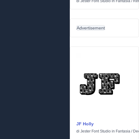
di
Jester Font Studio
in
Fantasia
/
Ret
Advertisement
JF Holly
di
Jester Font Studio
in
Fantasia
/
Dec