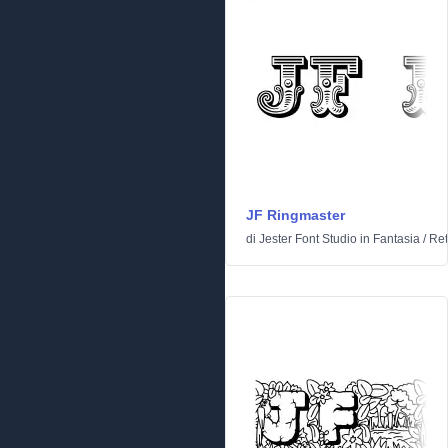
JF Ringmaster
di
Jester Font Studio
in
Fantasia
/
Ret