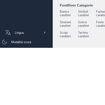
FontRiver Categorie
Basico
Simboli
Fantas
caratteri
caratteri
caratte
Stranieri
Gotico
Feste
caratteri
caratteri
caratte
Lingua
Script
Techno
caratteri
caratteri
Modalità scura