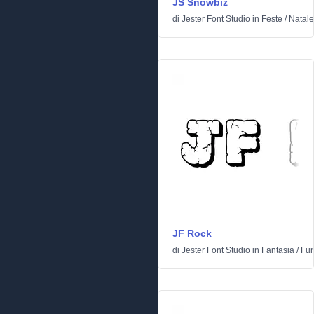
JS Snowbiz
di
Jester Font Studio
in
Feste
/
Natale
JF Rock
di
Jester Font Studio
in
Fantasia
/
Fum