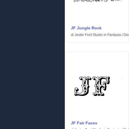
JF Jungle Rock
di
Jester Font Studio
in
Fantasia
/
Dec
JF Fair Faces