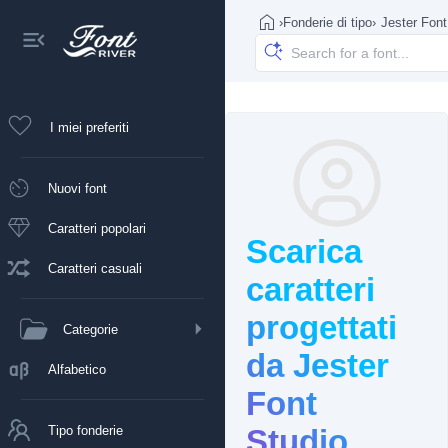
›
Fonderie di tipo
›
Jester Font
I miei preferiti
Nuovi font
Caratteri popolari
Scarica
Caratteri casuali
caratteri
progettati
Categorie
da Jester
Alfabetico
Font
Tipo fonderie
Studio