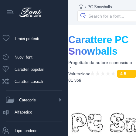
›
PC Snowballs
Carattere PC
I miei preferiti
Snowballs
Nuovi font
Progettato da
autore sconosciuto
Caratteri popolari
Valutazione
4.5
81 voti
Caratteri casuali
Categorie
Alfabetico
Tipo fonderie