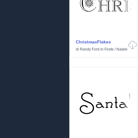
ChristmasFlakes
di
Randy Ford
in
Feste
/
Natale