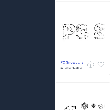
PC Snowballs
in
Feste
/
Natale