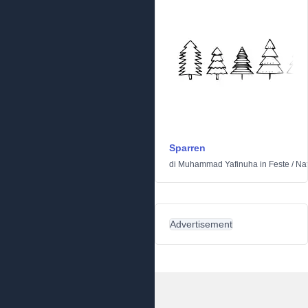
Sparren
di
Muhammad Yafinuha
in
Feste
/
Nat
Advertisement