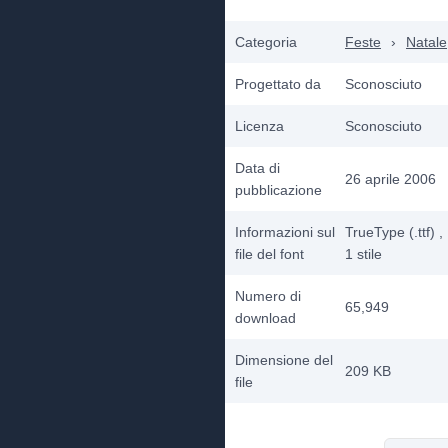
Categoria
Feste
›
Natale
Progettato da
Sconosciuto
Licenza
Sconosciuto
Data di
26 aprile 2006
pubblicazione
Informazioni sul
TrueType (.ttf)
,
file del font
1
stile
Numero di
65,949
download
Dimensione del
209 KB
file