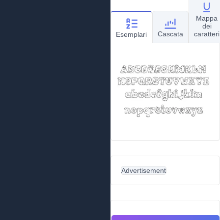
Mappa
dei
Cascata
caratteri
Esemplari
Advertisement