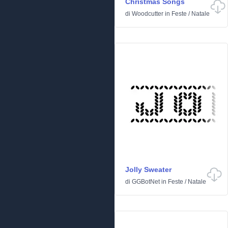
Christmas Songs
di
Woodcutter
in
Feste
/
Natale
Jolly Sweater
di
GGBotNet
in
Feste
/
Natale