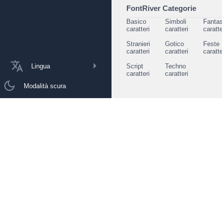
FontRiver Categorie
Basico
Simboli
Fantas
caratteri
caratteri
caratte
Stranieri
Gotico
Feste
caratteri
caratteri
caratte
Lingua
Script
Techno
caratteri
caratteri
Modalità scura