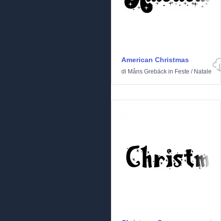
American Christmas
di
Måns Grebäck
in
Feste
/
Natale