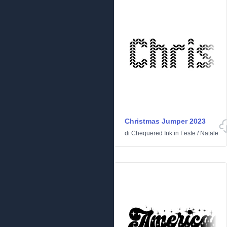
Christmas Jumper 2023
di
Chequered Ink
in
Feste
/
Natale