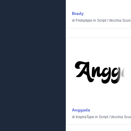
Brady
di
Fridaytype
in
Script
/
Vecchia Scuo
Anggada
di
InspiraType
in
Script
/
Vecchia Scu