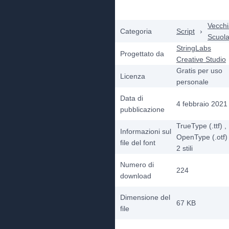
Vecchi
Categoria
Script
›
Scuol
StringLabs
Progettato da
Creative Studio
Gratis per uso
Licenza
personale
Data di
4 febbraio 2021
pubblicazione
TrueType (.ttf)
,
Informazioni sul
OpenType (.otf)
file del font
2
stili
Numero di
224
download
Dimensione del
67 KB
file