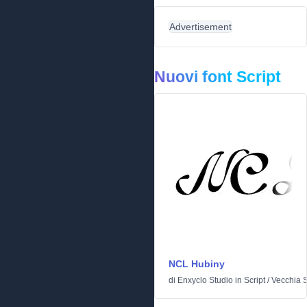
Advertisement
Nuovi font Script
NCL Hubiny
di
Enxyclo Studio
in
Script
/
Vecchia 