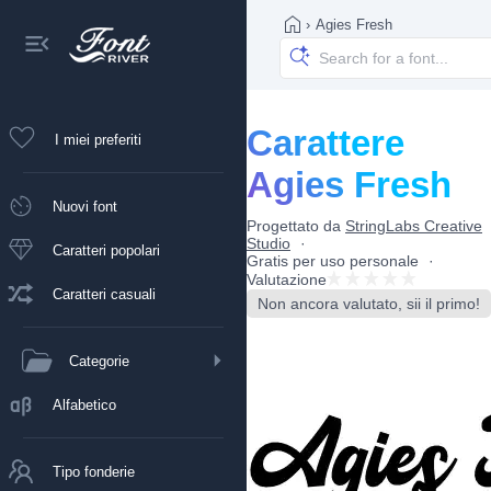
›
Agies Fresh
Carattere
I miei preferiti
Agies Fresh
Nuovi font
Progettato da
StringLabs Creative
Studio
Caratteri popolari
Gratis per uso personale
Valutazione
Caratteri casuali
Non ancora valutato, sii il primo!
Categorie
Alfabetico
Tipo fonderie