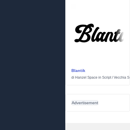
Blantik
di
Hanzel Space
in
Script
/
Vecchia S
Advertisement