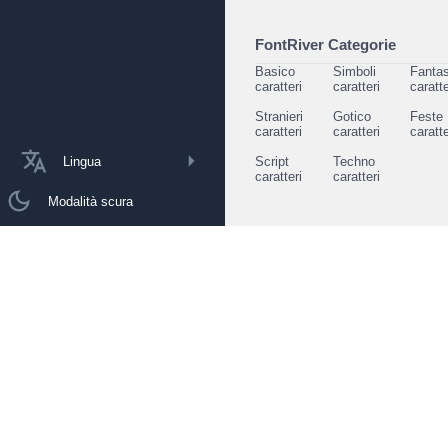
FontRiver Categorie
Basico
Simboli
Fantas
caratteri
caratteri
caratte
Stranieri
Gotico
Feste
caratteri
caratteri
caratte
Lingua
Script
Techno
caratteri
caratteri
Modalità scura