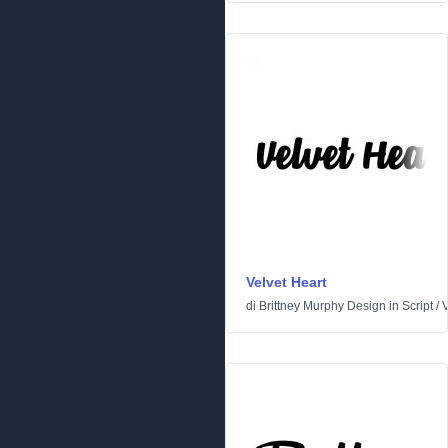
Velvet Heart
di
Brittney Murphy Design
in
Script
/
V