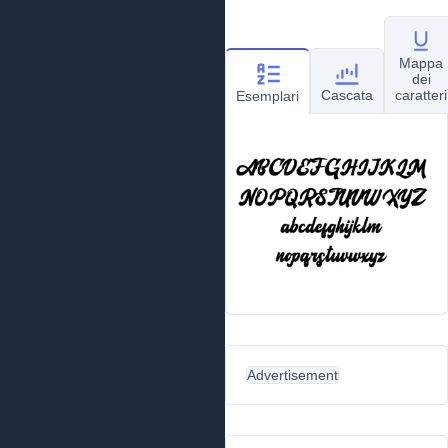
Mappa
dei
Cascata
caratteri
Esemplari
Advertisement