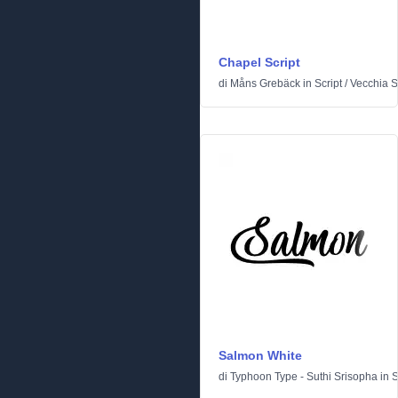
Chapel Script
di
Måns Grebäck
in
Script
/
Vecchia S
Salmon White
di
Typhoon Type - Suthi Srisopha
in
S