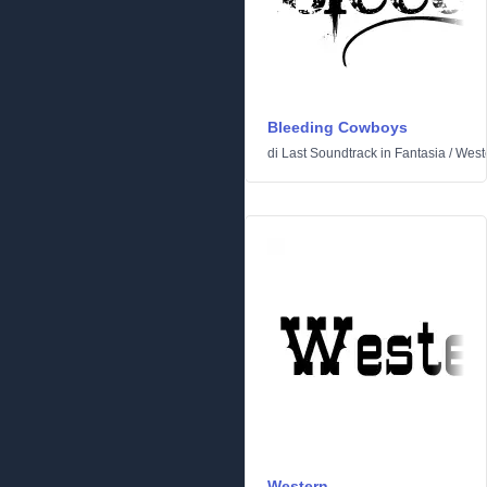
Bleeding Cowboys
di
Last Soundtrack
in
Fantasia
/
West
Western