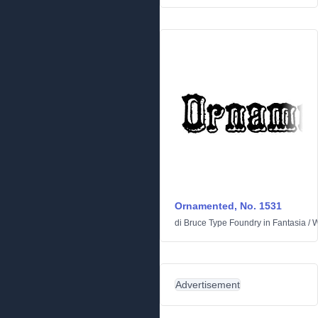
Ornamented, No. 1531
di
Bruce Type Foundry
in
Fantasia
/
W
Advertisement