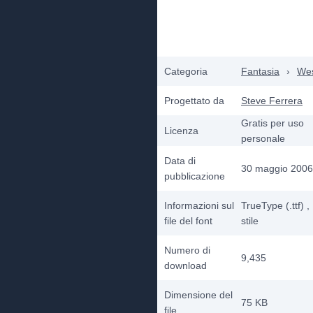
Categoria
Fantasia
›
Wes
Progettato da
Steve Ferrera
Gratis per uso
Licenza
personale
Data di
30 maggio 2006
pubblicazione
Informazioni sul
TrueType (.ttf)
,
file del font
stile
Numero di
9,435
download
Dimensione del
75 KB
file