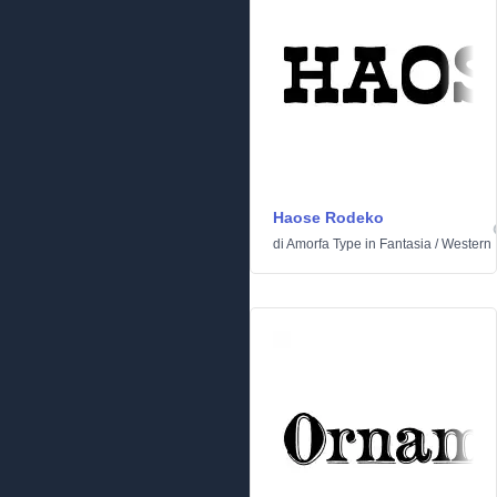
Haose Rodeko
di
Amorfa Type
in
Fantasia
/
Western