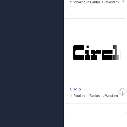
di
tokokoo
in
Fantasia
/
Western
Circlo
di
Rautan
in
Fantasia
/
Western