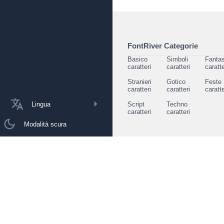
FontRiver Categorie
Basico
Simboli
Fantas
caratteri
caratteri
caratte
Stranieri
Gotico
Feste
caratteri
caratteri
caratte
Lingua
Script
Techno
caratteri
caratteri
Modalità scura