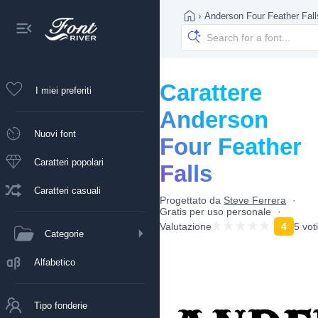
›
Anderson Four Feather Fall
Carattere
I miei preferiti
Anderson
Nuovi font
Four Feather
Caratteri popolari
Falls
Caratteri casuali
Progettato da
Steve Ferrera
Gratis per uso personale
Valutazione
4
5 voti
Categorie
Alfabetico
Tipo fonderie