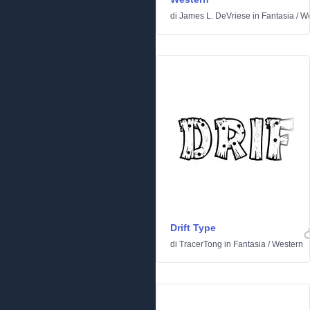
di
James L. DeVriese
in
Fantasia
/
We
Drift Type
di
TracerTong
in
Fantasia
/
Western