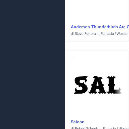
Anderson Thunderbirds Are G
di
Steve Ferrera
in
Fantasia
/
Wester
Saloon
di
Robert Schenk
in
Fantasia
/
Weste