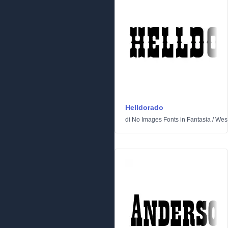
Helldorado
di
No Images Fonts
in
Fantasia
/
Wes