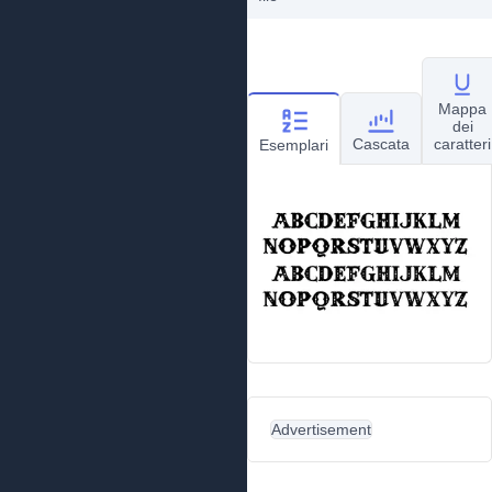
Mappa
dei
Cascata
caratteri
Esemplari
Advertisement