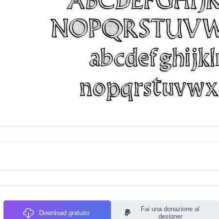
Fai una donazione al
Download gratuito
designer