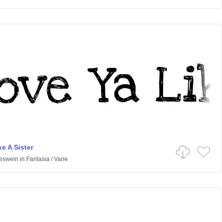
e A Sister
eswein
in
Fantasia
/
Varie