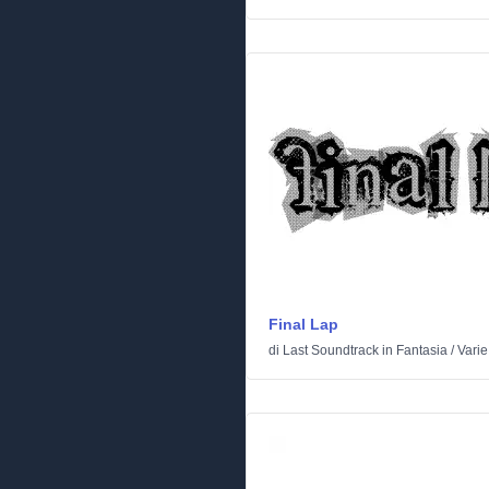
Final Lap
di
Last Soundtrack
in
Fantasia
/
Varie