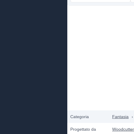
Categoria
Fantasia
›
Progettato da
Woodcutter