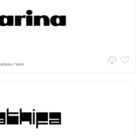
antasia
/
Varie