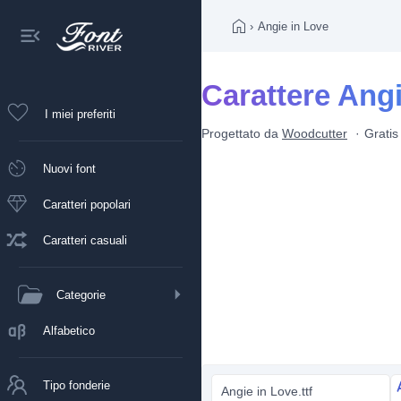
›
Angie in Love
Carattere Angi
I miei preferiti
Progettato da
Woodcutter
Gratis
Nuovi font
Caratteri popolari
Caratteri casuali
Categorie
Alfabetico
Tipo fonderie
Angie in Love.ttf