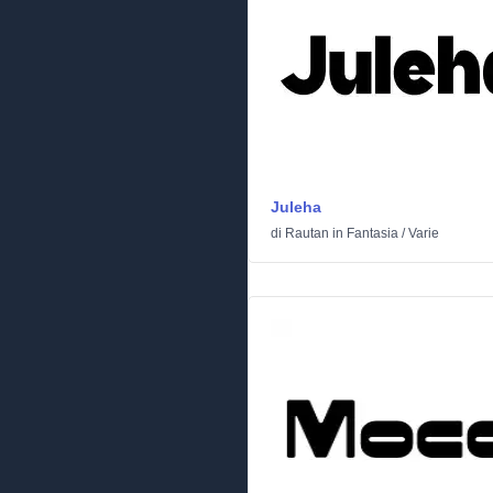
Juleha
di
Rautan
in
Fantasia
/
Varie