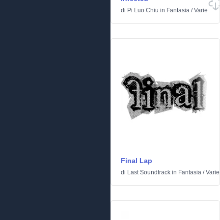
di
Pi Luo Chiu
in
Fantasia
/
Varie
Final Lap
di
Last Soundtrack
in
Fantasia
/
Varie