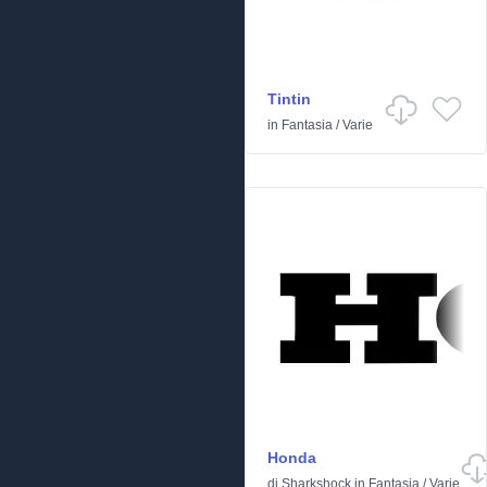
Tintin
in
Fantasia
/
Varie
Honda
di
Sharkshock
in
Fantasia
/
Varie