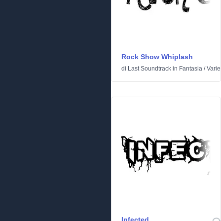
Rock Show Whiplash
di
Last Soundtrack
in
Fantasia
/
Varie
Infected