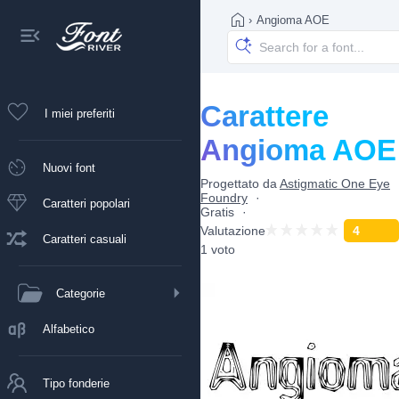
›
Angioma AOE
Carattere
I miei preferiti
Angioma AOE
Nuovi font
Progettato da
Astigmatic One Eye
Foundry
Caratteri popolari
Gratis
Valutazione
4
Caratteri casuali
1 voto
Categorie
Alfabetico
Tipo fonderie