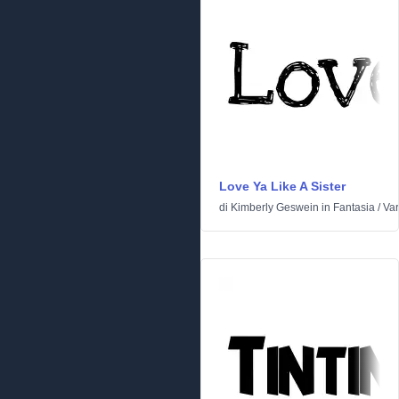
Love Ya Like A Sister
di
Kimberly Geswein
in
Fantasia
/
Var