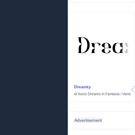
Dreamty
di
Aivos Dreams
in
Fantasia
/
Varie
Advertisement