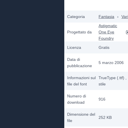
Categoria
Fantasia
›
Var
Astigmatic
Progettato da
One Eye
Foundry
Licenza
Gratis
Data di
5 marzo 2006
pubblicazione
Informazioni sul
TrueType (.ttf)
,
file del font
stile
Numero di
916
download
Dimensione del
252 KB
file