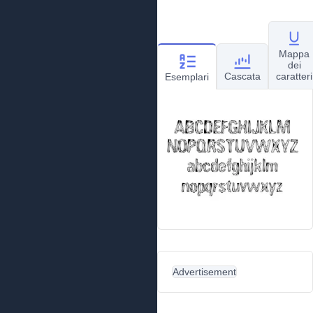
Mappa
dei
Cascata
caratteri
Esemplari
Advertisement