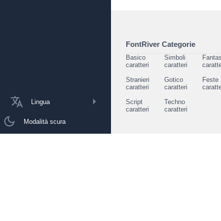
FontRiver Categorie
Basico
Simboli
Fantas
caratteri
caratteri
caratte
Stranieri
Gotico
Feste
caratteri
caratteri
caratte
Lingua
Script
Techno
caratteri
caratteri
Modalità scura