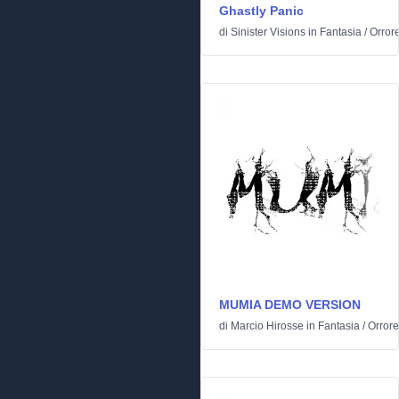
Ghastly Panic
di
Sinister Visions
in
Fantasia
/
Orror
MUMIA DEMO VERSION
di
Marcio Hirosse
in
Fantasia
/
Orrore