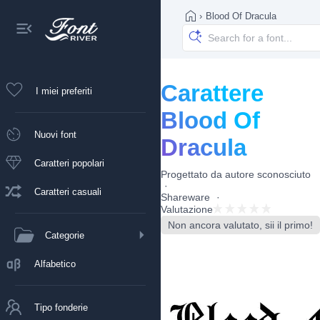
›
Blood Of Dracula
Carattere
I miei preferiti
Blood Of
Nuovi font
Dracula
Caratteri popolari
Progettato da
autore sconosciuto
Caratteri casuali
Shareware
Valutazione
Non ancora valutato, sii il primo!
Categorie
Alfabetico
Tipo fonderie