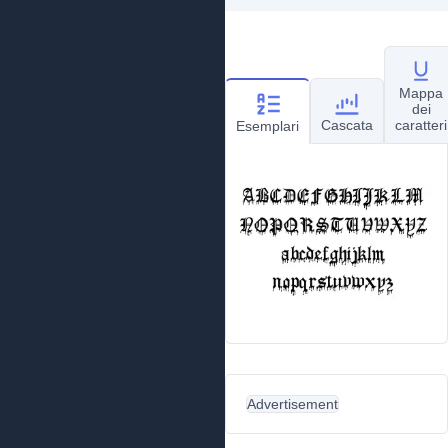
Mappa
dei
Cascata
caratteri
Esemplari
Advertisement