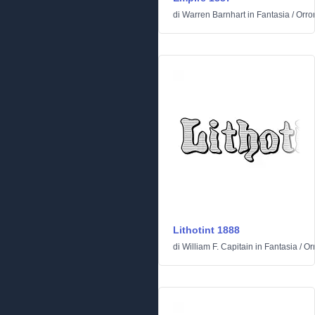
di
Warren Barnhart
in
Fantasia
/
Orro
Lithotint 1888
di
William F. Capitain
in
Fantasia
/
Or