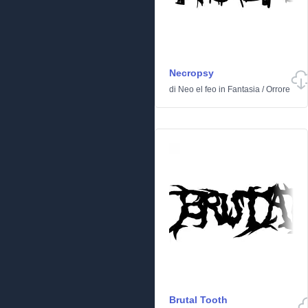
Necropsy
di
Neo el feo
in
Fantasia
/
Orrore
Brutal Tooth