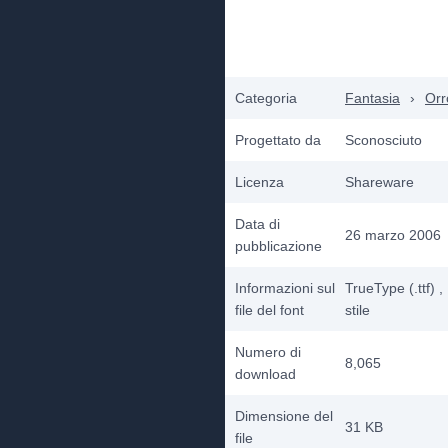
Categoria
Fantasia
›
Orr
Progettato da
Sconosciuto
Licenza
Shareware
Data di
26 marzo 2006
pubblicazione
Informazioni sul
TrueType (.ttf)
,
file del font
stile
Numero di
8,065
download
Dimensione del
31 KB
file