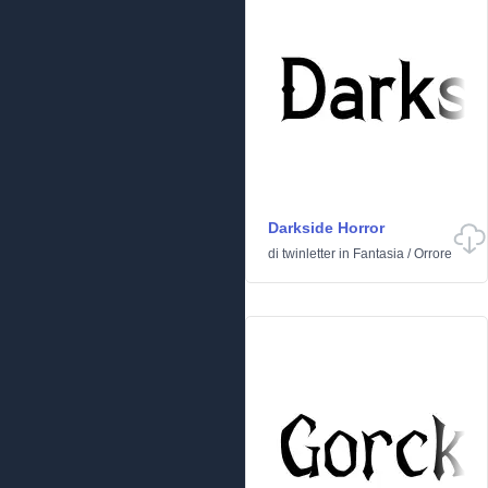
Darkside Horror
di
twinletter
in
Fantasia
/
Orrore