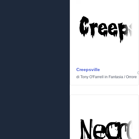
Creepsville
di
Tony O'Farrell
in
Fantasia
/
Orrore