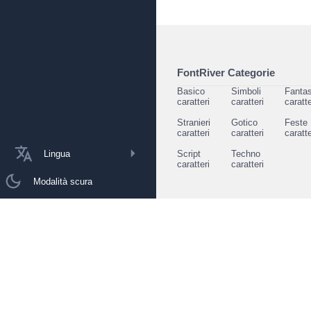
FontRiver Categorie
Basico
Simboli
Fantas
caratteri
caratteri
caratte
Stranieri
Gotico
Feste
caratteri
caratteri
caratte
Lingua
Script
Techno
caratteri
caratteri
Modalità scura