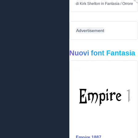
di
Kirk Shelton
in
Fantasia
/
Orrore
Advertisement
Nuovi font Fantasia
Empire 1887