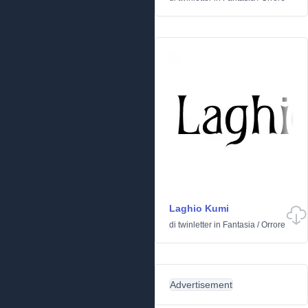
Laghio Kumi
di
twinletter
in
Fantasia
/
Orrore
Advertisement