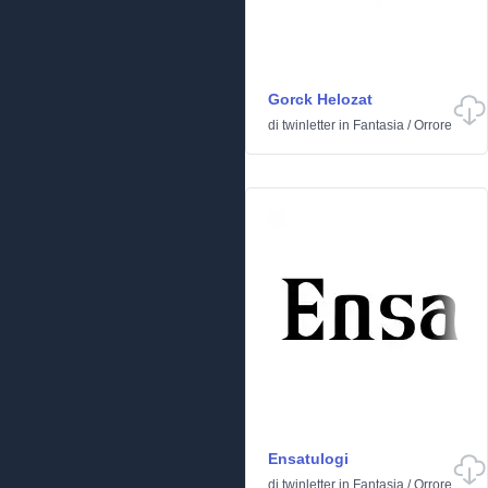
Gorck Helozat
di
twinletter
in
Fantasia
/
Orrore
Ensatulogi
di
twinletter
in
Fantasia
/
Orrore