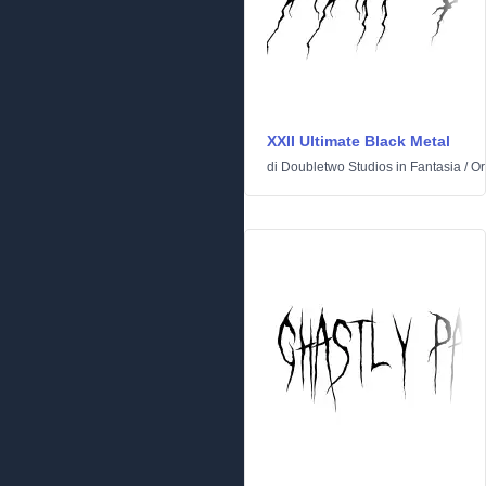
XXII Ultimate Black Metal
di
Doubletwo Studios
in
Fantasia
/
Or