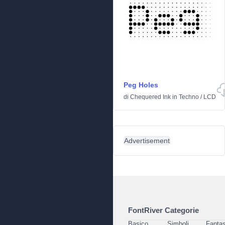
Peg Holes
di
Chequered Ink
in
Techno
/
LCD
Advertisement
FontRiver Categorie
Basico
Simboli
Fantas