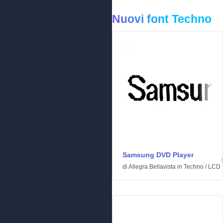
Nuovi font Techno
Samsung DVD Player
di
Allegra Bellavista
in
Techno
/
LCD