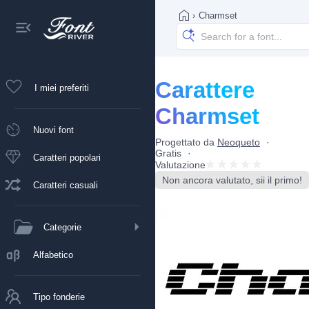
›
Charmset
Carattere
I miei preferiti
Charmset
Nuovi font
Progettato da
Neoqueto
Gratis
Caratteri popolari
Valutazione
Non ancora valutato, sii il primo!
Caratteri casuali
Categorie
Alfabetico
Tipo fonderie