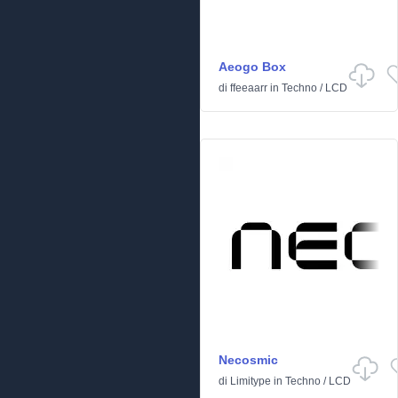
Aeogo Box
di
ffeeaarr
in
Techno
/
LCD
Necosmic
di
Limitype
in
Techno
/
LCD