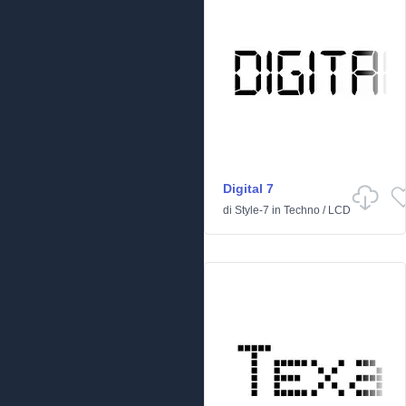
Digital 7
di
Style-7
in
Techno
/
LCD