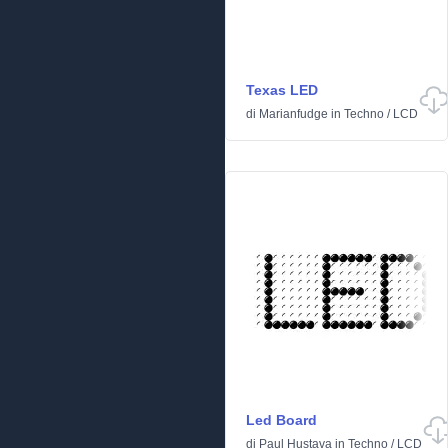
Texas LED
di
Marianfudge
in
Techno
/
LCD
Led Board
di
Paul Hustava
in
Techno
/
LCD