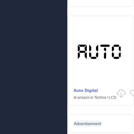
Auto Digital
di
anxaco
in
Techno
/
LCD
Advertisement