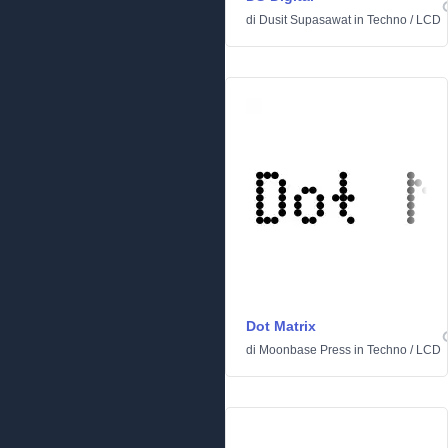
di
Dusit Supasawat
in
Techno
/
LCD
Dot Matrix
di
Moonbase Press
in
Techno
/
LCD