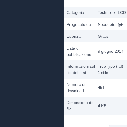
Categoria
Techno
›
LCD
Progettato da
Neoqueto
Licenza
Gratis
Data di
9 giugno 2014
pubblicazione
Informazioni sul
TrueType (.ttf)
,
file del font
1
stile
Numero di
451
download
Dimensione del
4 KB
file