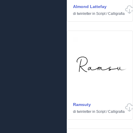
Almond Lattefay
di
twinletter
in
Script
/
Calligrafia
Ramsuty
di
twinletter
in
Script
/
Calligrafia