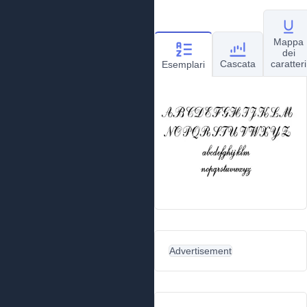
Mappa
dei
Cascata
caratteri
Esemplari
Advertisement