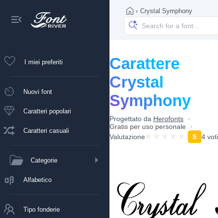
›
Crystal Symphony
Carattere
I miei preferiti
Crystal
Nuovi font
Symphony
Caratteri popolari
Progettato da
Herofonts
Gratis per uso personale
Caratteri casuali
Valutazione
5
4 voti
Categorie
Alfabetico
Tipo fonderie