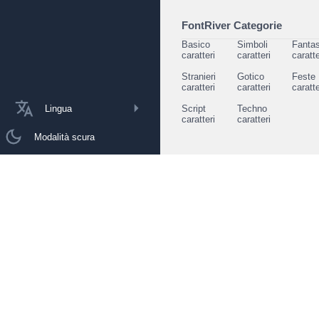
FontRiver Categorie
Basico
Simboli
Fantas
caratteri
caratteri
caratte
Stranieri
Gotico
Feste
caratteri
caratteri
caratte
Lingua
Script
Techno
caratteri
caratteri
Modalità scura