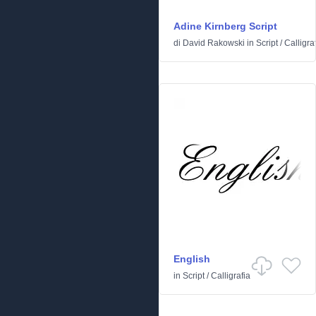
Adine Kirnberg Script
di
David Rakowski
in
Script
/
Calligra
English
in
Script
/
Calligrafia