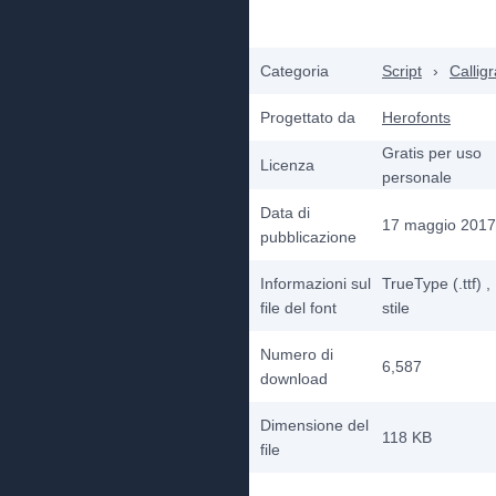
Categoria
Script
›
Calligr
Progettato da
Herofonts
Gratis per uso
Licenza
personale
Data di
17 maggio 2017
pubblicazione
Informazioni sul
TrueType (.ttf)
,
file del font
stile
Numero di
6,587
download
Dimensione del
118 KB
file