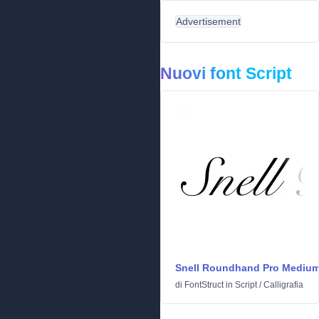
Advertisement
Nuovi font Script
Snell Roundhand Pro Mediu
di
FontStruct
in
Script
/
Calligrafia