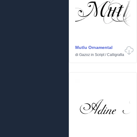
Mutlu Ornamental
di
Gazoz
in
Script
/
Calligrafia