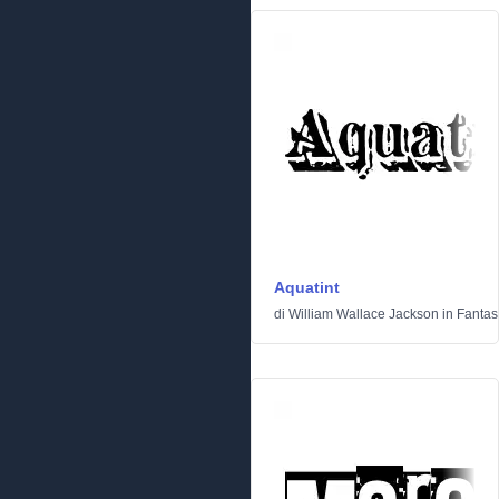
Aquatint
di
William Wallace Jackson
in
Fantas