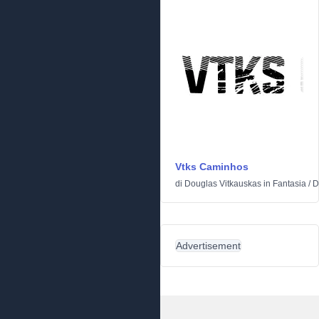
Vtks Caminhos
di
Douglas Vitkauskas
in
Fantasia
/
D
Advertisement