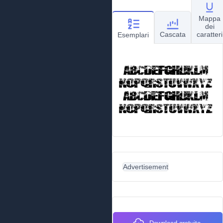
Mappa
dei
Cascata
caratteri
Esemplari
Advertisement