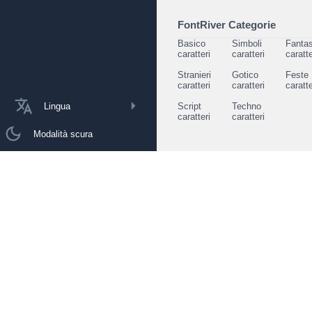
FontRiver Categorie
Basico
Simboli
Fantas
caratteri
caratteri
caratte
Stranieri
Gotico
Feste
caratteri
caratteri
caratte
Lingua
Script
Techno
caratteri
caratteri
Modalità scura