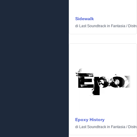
Sidewalk
di
Last Soundtrack
in
Fantasia
/
Distr
Epoxy History
di
Last Soundtrack
in
Fantasia
/
Distr