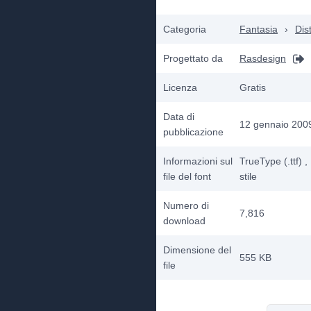
Categoria
Fantasia
›
Dis
Progettato da
Rasdesign
Licenza
Gratis
Data di
12 gennaio 200
pubblicazione
Informazioni sul
TrueType (.ttf)
,
file del font
stile
Numero di
7,816
download
Dimensione del
555 KB
file