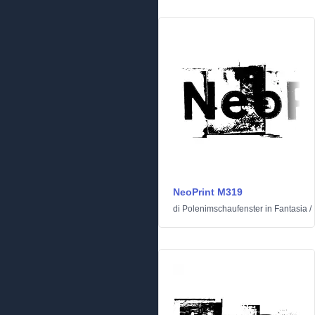
NeoPrint M319
di
Polenimschaufenster
in
Fantasia
/