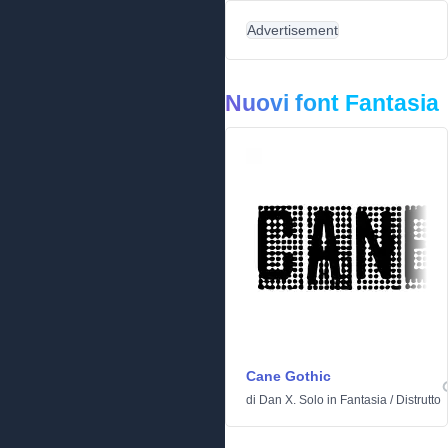
Advertisement
Nuovi font Fantasia
Cane Gothic
di
Dan X. Solo
in
Fantasia
/
Distrutto