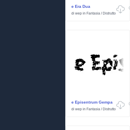
e Era Dua
di
wep
in
Fantasia
/
Distrutto
e Episentrum Gempa
di
wep
in
Fantasia
/
Distrutto