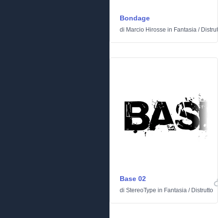
Bondage
di
Marcio Hirosse
in
Fantasia
/
Distrut
Base 02
di
StereoType
in
Fantasia
/
Distrutto