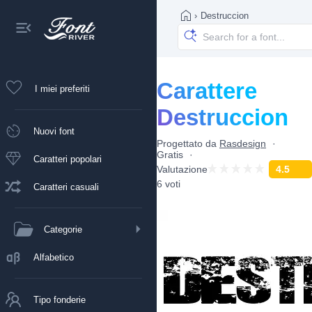
›
Destruccion
Carattere
I miei preferiti
Destruccion
Nuovi font
Progettato da
Rasdesign
Gratis
Caratteri popolari
Valutazione
4.5
6 voti
Caratteri casuali
Categorie
Alfabetico
Tipo fonderie