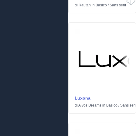
di
Rautan
in
Basico
/
Sans serif
Luxona
di
Aivos Dreams
in
Basico
/
Sans seri