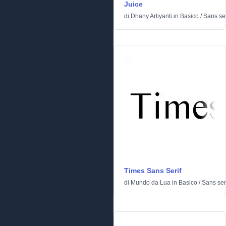
Juice
di
Dhany Arliyanti
in
Basico
/
Sans ser
Times Sans Serif
di
Mundo da Lua
in
Basico
/
Sans ser