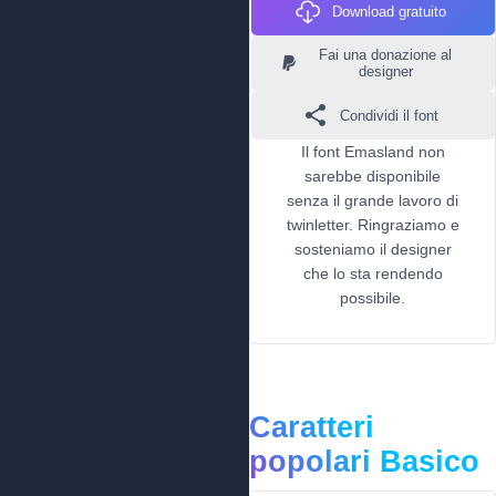
Download gratuito
Fai una donazione al
designer
Condividi il font
Il font Emasland non
sarebbe disponibile
senza il grande lavoro di
twinletter. Ringraziamo e
sosteniamo il designer
che lo sta rendendo
possibile.
Caratteri
popolari Basico