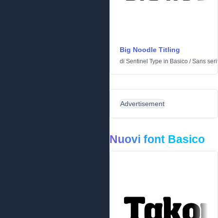
Big Noodle Titling
di
Sentinel Type
in
Basico
/
Sans seri
Advertisement
Nuovi font Basico