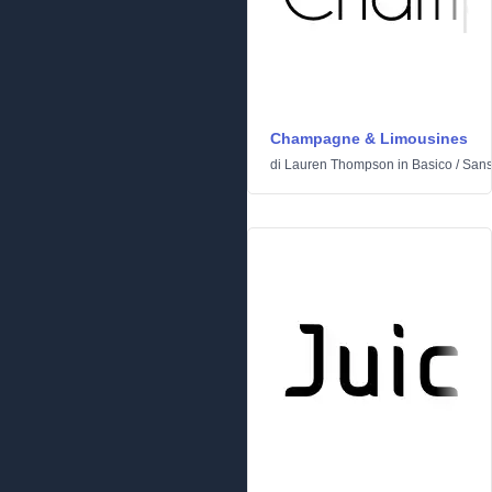
Champagne & Limousines
di
Lauren Thompson
in
Basico
/
Sans 