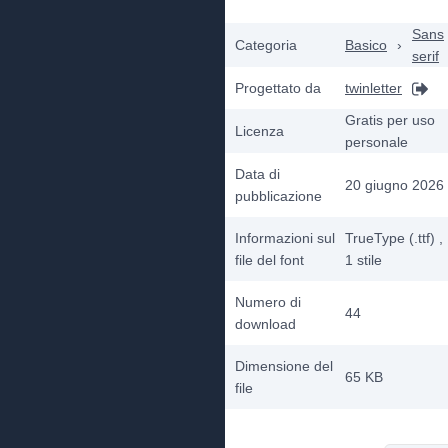
Sans
Categoria
Basico
›
serif
Progettato da
twinletter
Gratis per uso
Licenza
personale
Data di
20 giugno 2026
pubblicazione
Informazioni sul
TrueType (.ttf)
,
file del font
1
stile
Numero di
44
download
Dimensione del
65 KB
file