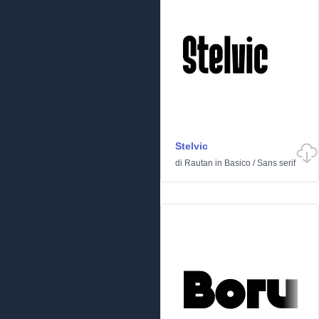
Stelvic
di
Rautan
in
Basico
/
Sans serif