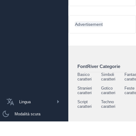
Advertisement
FontRiver Categorie
Basico
Simboli
Fantas
caratteri
caratteri
caratte
Stranieri
Gotico
Feste
caratteri
caratteri
caratte
Lingua
Script
Techno
caratteri
caratteri
Modalità scura