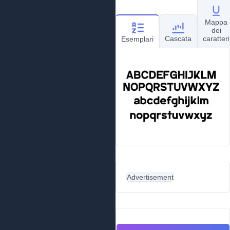
Mappa
dei
Cascata
caratteri
Esemplari
Advertisement