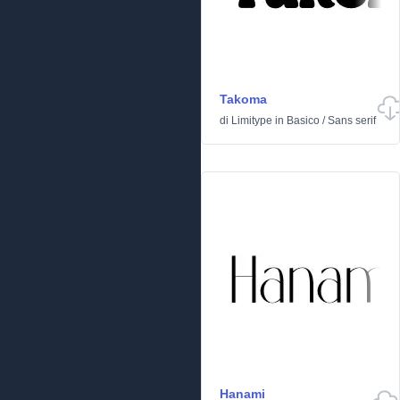
Takoma
di
Limitype
in
Basico
/
Sans serif
Hanami