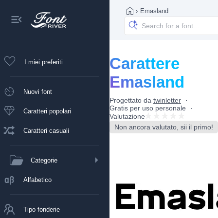
›
Emasland
Carattere
I miei preferiti
Emasland
Nuovi font
Progettato da
twinletter
Gratis per uso personale
Caratteri popolari
Valutazione
Non ancora valutato, sii il primo!
Caratteri casuali
Categorie
Alfabetico
Tipo fonderie