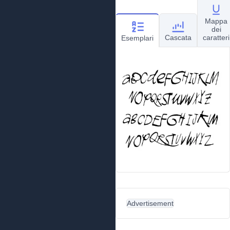
Mappa
dei
Cascata
caratteri
Esemplari
Advertisement