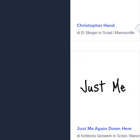
Christopher Hand
di
El Stinger
in
Script
/
Manoscritto
Just Me Again Down Here
di
Kimberly Geswein
in
Script
/
Manos