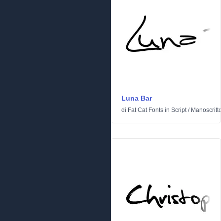
Luna Bar
di
Fat Cat Fonts
in
Script
/
Manoscritt