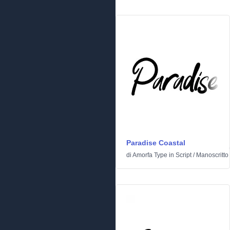
Paradise Coastal
di
Amorfa Type
in
Script
/
Manoscritto