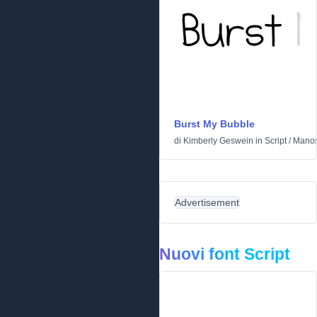
Burst My Bubble
di
Kimberly Geswein
in
Script
/
Manos
Advertisement
Nuovi font Script