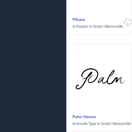
Pibara
di
Rautan
in
Script
/
Manoscritto
Palm Haven
di
Amorfa Type
in
Script
/
Manoscritto