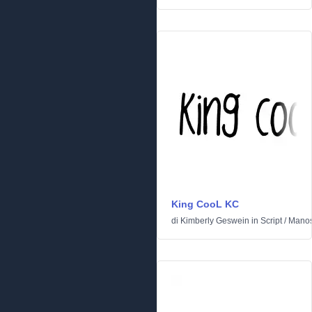
King CooL KC
di
Kimberly Geswein
in
Script
/
Manos