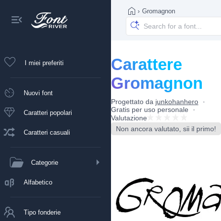
›
Gromagnon
Carattere
I miei preferiti
Gromagnon
Nuovi font
Progettato da
junkohanhero
Gratis per uso personale
Caratteri popolari
Valutazione
Non ancora valutato, sii il primo!
Caratteri casuali
Categorie
Alfabetico
Tipo fonderie