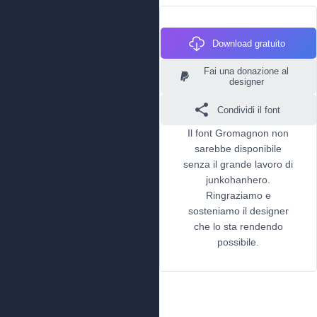
Download gratuito
Fai una donazione al
designer
Condividi il font
Il font Gromagnon non
sarebbe disponibile
senza il grande lavoro di
junkohanhero.
Ringraziamo e
sosteniamo il designer
che lo sta rendendo
possibile.