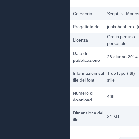
Categoria
Script
›
Manosc
Progettato da
junkohanhero
Gratis per uso
Licenza
personale
Data di
26 giugno 2014
pubblicazione
Informazioni sul
TrueType (.ttf)
,
file del font
stile
Numero di
468
download
Dimensione del
24 KB
file