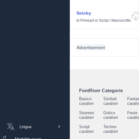
Setoby
di
Pinisiart
in
Script
/
Manoscritto
Advertisement
FontRiver Categorie
Basico
Simboli
Fantas
caratteri
caratteri
caratte
Stranieri
Gotico
Feste
caratteri
caratteri
caratte
Lingua
Script
Techno
caratteri
caratteri