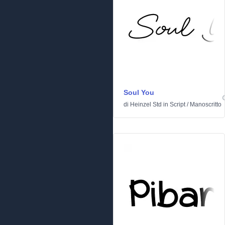
Soul You
di
Heinzel Std
in
Script
/
Manoscritto