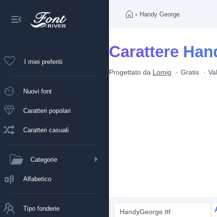
›
Handy George
Carattere Han
I miei preferiti
Progettato da
Lomig
Gratis
Va
Nuovi font
Caratteri popolari
Caratteri casuali
Categorie
Alfabetico
Tipo fonderie
HandyGeorge.ttf