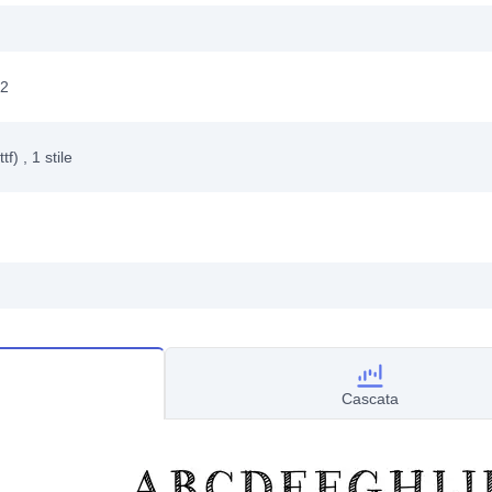
12
ttf)
, 1
stile
Cascata