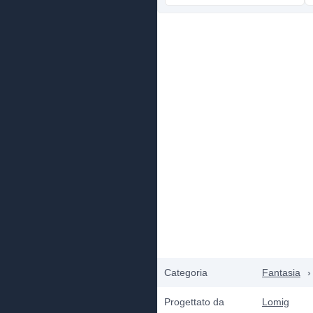
Categoria
Fantasia
›
Progettato da
Lomig