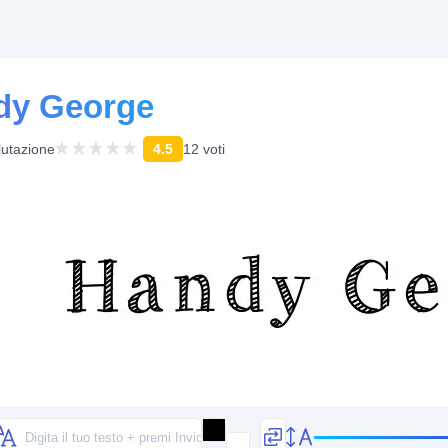
dy George
lutazione
4.5
12 voti