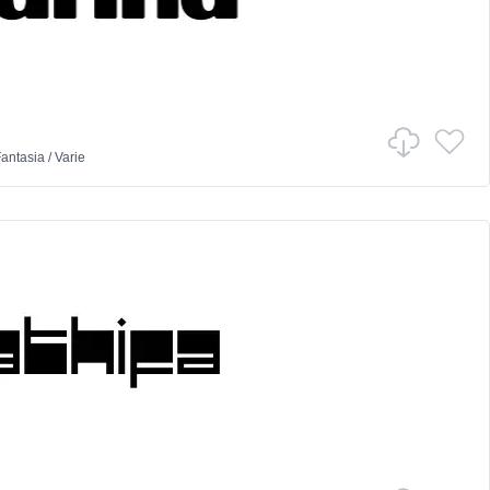
antasia
/
Varie