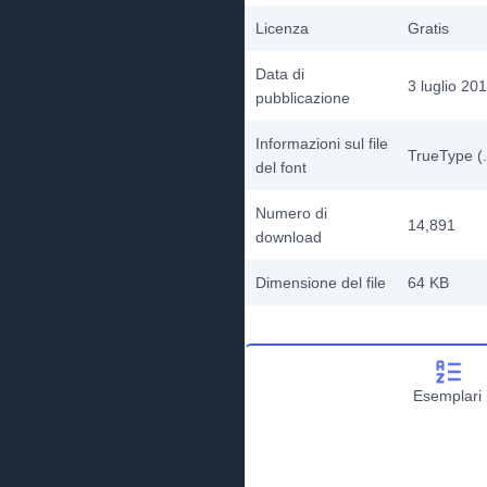
Licenza
Gratis
Data di
3 luglio 20
pubblicazione
Informazioni sul file
TrueType (.
del font
Numero di
14,891
download
Dimensione del file
64 KB
Esemplari