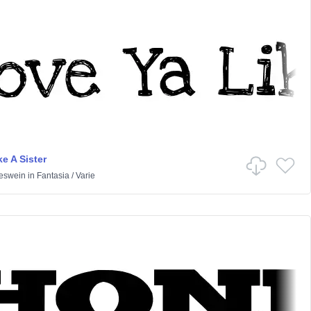
e A Sister
eswein
in
Fantasia
/
Varie