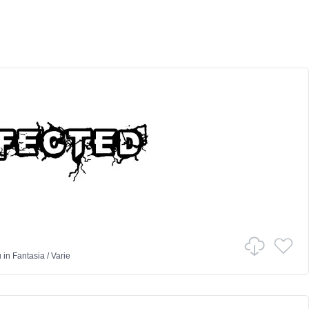
u
in
Fantasia
/
Varie