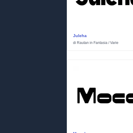
Juleha
di
Rautan
in
Fantasia
/
Varie