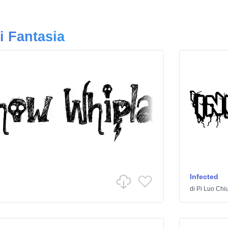
i Fantasia
Infected
di
Pi Luo Chi