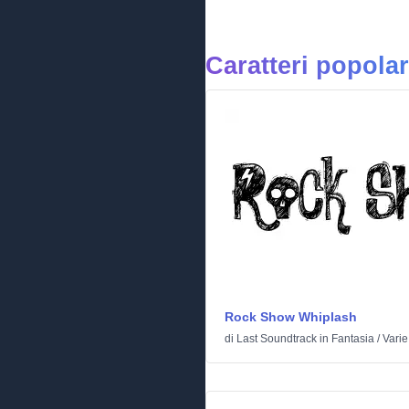
Caratteri popolar
Rock Show Whiplash
di
Last Soundtrack
in
Fantasia
/
Varie