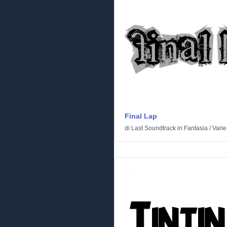
Final Lap
di
Last Soundtrack
in
Fantasia
/
Varie