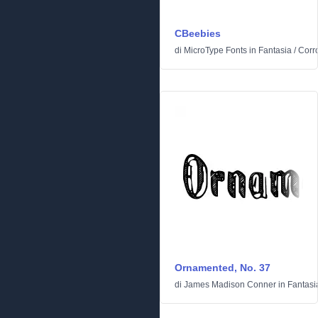
CBeebies
di
MicroType Fonts
in
Fantasia
/
Corr
Ornamented, No. 37
di
James Madison Conner
in
Fantasi