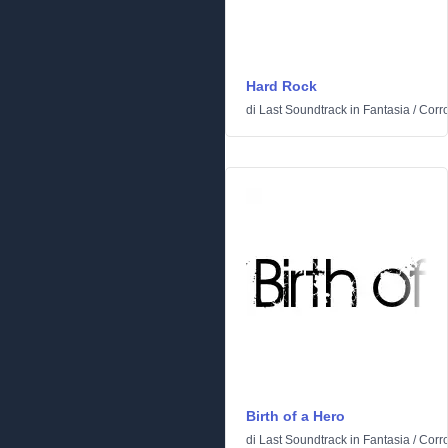
Hard Rock
di
Last Soundtrack
in
Fantasia
/
Corr
Birth of a Hero
di
Last Soundtrack
in
Fantasia
/
Corr