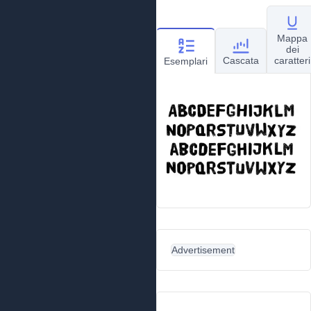
Mappa
dei
Cascata
caratteri
Esemplari
Advertisement