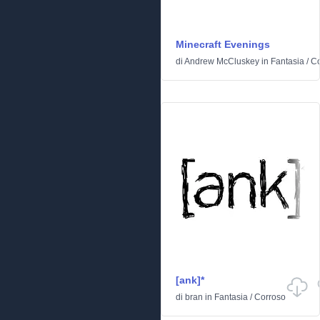
Minecraft Evenings
di
Andrew McCluskey
in
Fantasia
/
Co
[ank]*
di
bran
in
Fantasia
/
Corroso