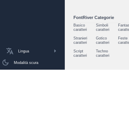
FontRiver Categorie
Basico
Simboli
Fantas
caratteri
caratteri
caratte
Stranieri
Gotico
Feste
caratteri
caratteri
caratte
Lingua
Script
Techno
caratteri
caratteri
Modalità scura