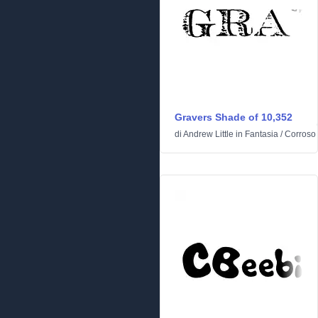
Gravers Shade of 10,352
di
Andrew Little
in
Fantasia
/
Corroso