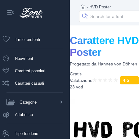
›
HVD Poster
Carattere HVD
I miei preferiti
Poster
Nuovi font
Progettato da
Hannes von Döhren
Caratteri popolari
Gratis
Valutazione
4.5
Caratteri casuali
23 voti
Categorie
Alfabetico
Tipo fonderie