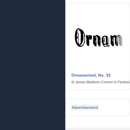
Ornamented, No. 33
di
James Madison Conner
in
Fantasi
Advertisement