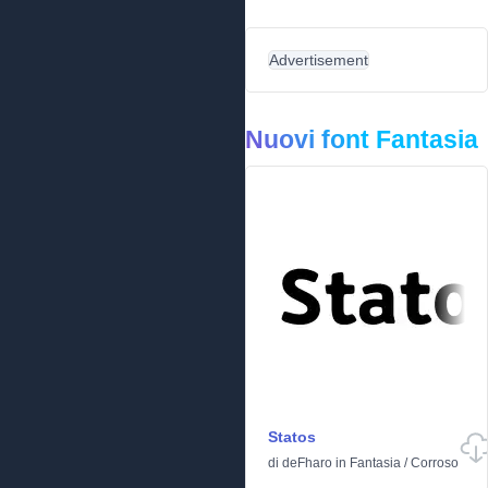
Advertisement
Nuovi font Fantasia
Statos
di
deFharo
in
Fantasia
/
Corroso