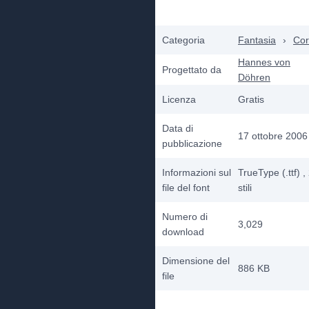
Categoria
Fantasia
›
Cor
Hannes von
Progettato da
Döhren
Licenza
Gratis
Data di
17 ottobre 2006
pubblicazione
Informazioni sul
TrueType (.ttf)
,
file del font
stili
Numero di
3,029
download
Dimensione del
886 KB
file