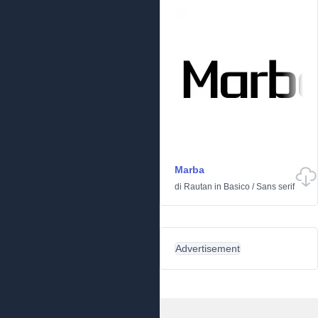
Marba
di
Rautan
in
Basico
/
Sans serif
Advertisement