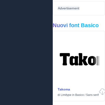
Advertisement
Nuovi font Basico
Takoma
di
Limitype
in
Basico
/
Sans serif