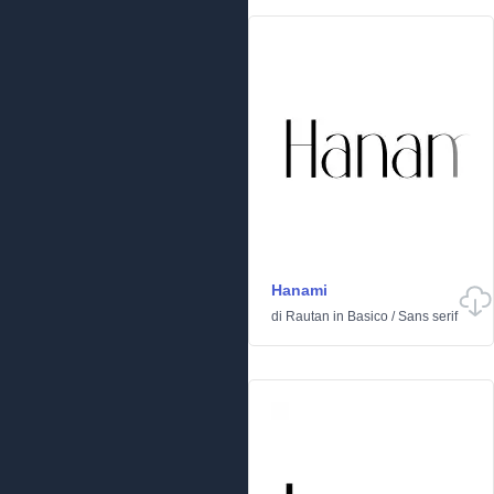
Hanami
di
Rautan
in
Basico
/
Sans serif