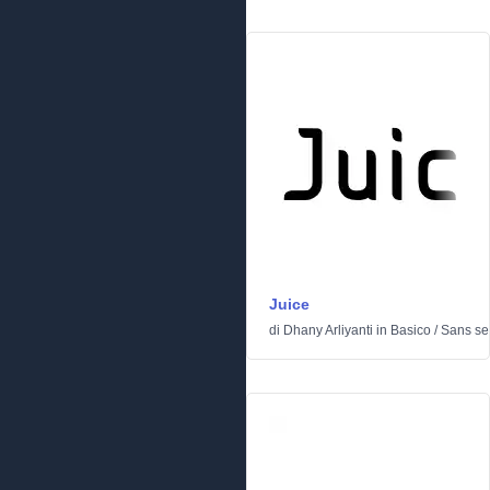
Juice
di
Dhany Arliyanti
in
Basico
/
Sans ser