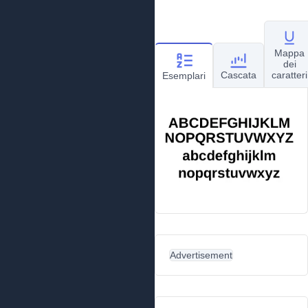
Mappa
dei
Cascata
caratteri
Esemplari
Advertisement