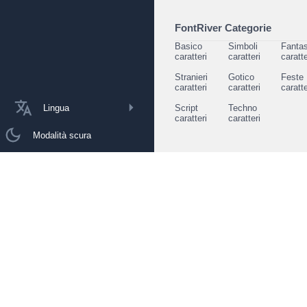
FontRiver Categorie
Basico
Simboli
Fantas
caratteri
caratteri
caratte
Stranieri
Gotico
Feste
caratteri
caratteri
caratte
Lingua
Script
Techno
caratteri
caratteri
Modalità scura