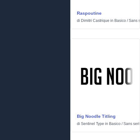
Raspoutine
di
Dimitri Castrique
in
Basico
/
Sans s
Big Noodle Titling
di
Sentinel Type
in
Basico
/
Sans seri