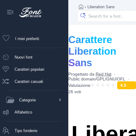
›
Liberation Sans
Carattere
I miei preferiti
Liberation
Nuovi font
Sans
Caratteri popolari
Progettato da
Red Hat
Public domain/GPL/GNU/OFL
Caratteri casuali
Valutazione
4.5
26 voti
Categorie
Alfabetico
Tipo fonderie