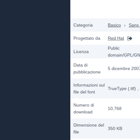
Categoria
Basico
›
Sans 
Progettato da
Red Hat
Public
Licenza
domain/GPL/G
Data di
5 dicembre 200
pubblicazione
Informazioni sul
TrueType (.ttf)
,
file del font
Numero di
10,768
download
Dimensione del
350 KB
file