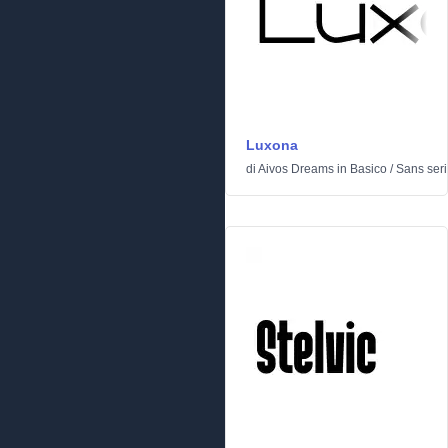
Luxona
di
Aivos Dreams
in
Basico
/
Sans seri