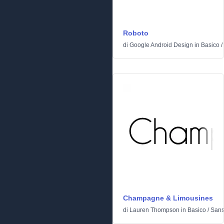
Roboto
di
Google Android Design
in
Basico
/
Champagne & Limousines
di
Lauren Thompson
in
Basico
/
Sans 