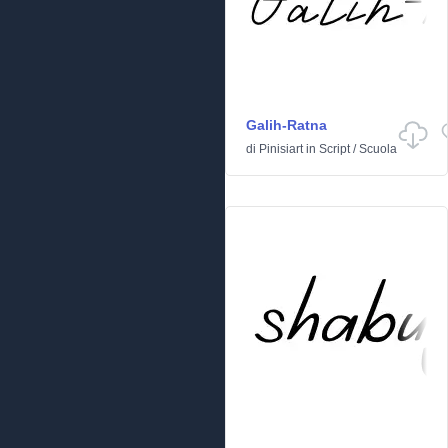
Galih-Ratna
di
Pinisiart
in
Script
/
Scuola