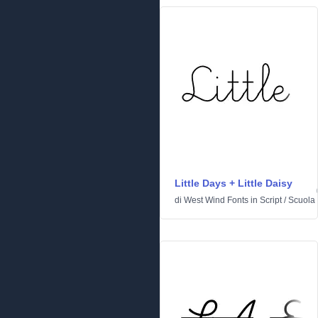
Little Days + Little Daisy
di
West Wind Fonts
in
Script
/
Scuola