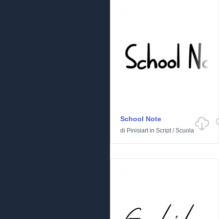
School Note
di
Pinisiart
in
Script
/
Scuola