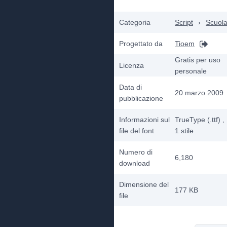
Categoria
Script
›
Scuol
Progettato da
Tioem
Gratis per uso
Licenza
personale
Data di
20 marzo 2009
pubblicazione
Informazioni sul
TrueType (.ttf)
,
file del font
1
stile
Numero di
6,180
download
Dimensione del
177 KB
file