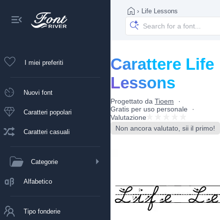
›
Life Lessons
Carattere Life
I miei preferiti
Lessons
Nuovi font
Progettato da
Tioem
Gratis per uso personale
Caratteri popolari
Valutazione
Non ancora valutato, sii il primo!
Caratteri casuali
Categorie
Alfabetico
Tipo fonderie