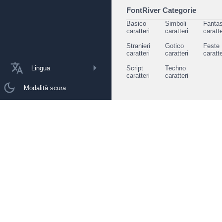
FontRiver Categorie
Basico
Simboli
Fantas
caratteri
caratteri
caratte
Stranieri
Gotico
Feste
caratteri
caratteri
caratte
Lingua
Script
Techno
caratteri
caratteri
Modalità scura