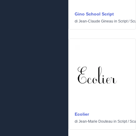
Gino School Script
di
Jean-Claude Gineau
in
Script
/
Scu
Ecolier
di
Jean-Marie Douteau
in
Script
/
Scu