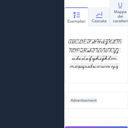
Mappa
dei
Cascata
caratteri
Esemplari
Advertisement