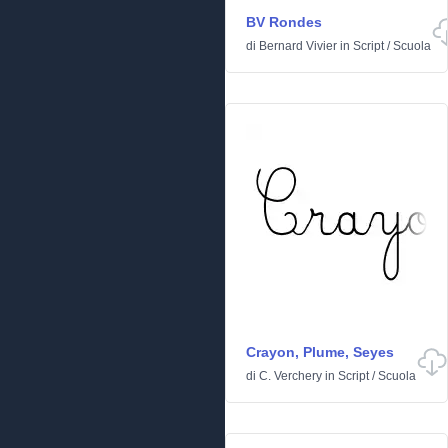
BV Rondes
di
Bernard Vivier
in
Script
/
Scuola
Crayon, Plume, Seyes
di
C. Verchery
in
Script
/
Scuola