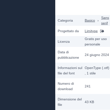
Sans
Categoria
Basico
›
serif
Progettato da
Limitype
Gratis per uso
Licenza
personale
Data di
24 giugno 2024
pubblicazione
Informazioni sul
OpenType (.otf)
file del font
, 1
stile
Numero di
241
download
Dimensione del
43 KB
file