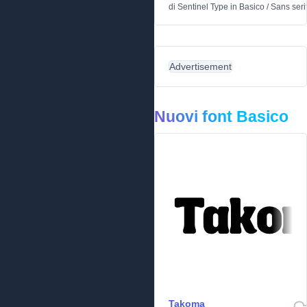
di
Sentinel Type
in
Basico
/
Sans seri
Advertisement
Nuovi font Basico
Takoma