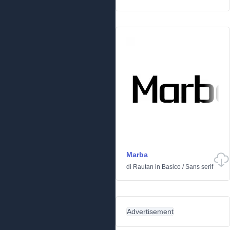
Marba
di
Rautan
in
Basico
/
Sans serif
Advertisement