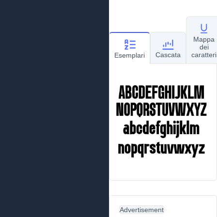
Mappa
dei
Cascata
caratteri
Esemplari
Advertisement