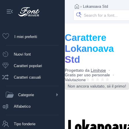
›
Lokanoava Std
Carattere
I miei preferiti
Lokanoava
Nuovi font
Std
Caratteri popolari
Progettato da
Limitype
Gratis per uso personale
Caratteri casuali
Valutazione
Non ancora valutato, sii il primo!
Categorie
Alfabetico
Tipo fonderie