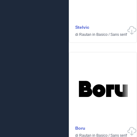
Stelvic
di
Rautan
in
Basico
/
Sans serif
Boru
di
Rautan
in
Basico
/
Sans serif