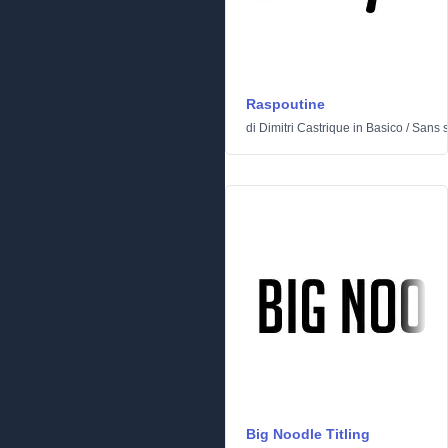
Raspoutine
di
Dimitri Castrique
in
Basico
/
Sans s
Big Noodle Titling