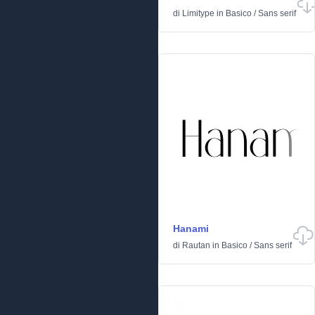
di
Limitype
in
Basico
/
Sans serif
Hanami
di
Rautan
in
Basico
/
Sans serif