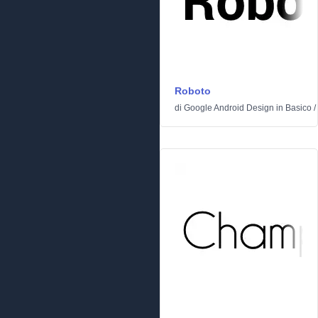
Roboto
di
Google Android Design
in
Basico
/