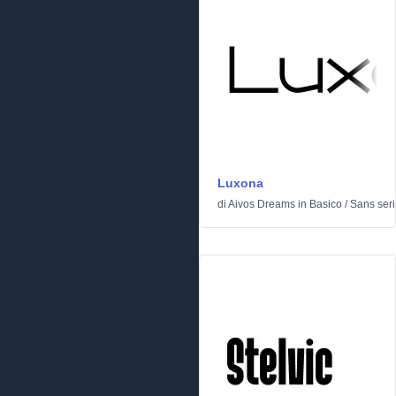
Luxona
di
Aivos Dreams
in
Basico
/
Sans seri