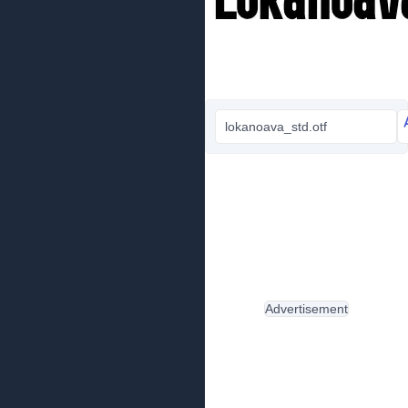
lokanoava_std.otf
Advertisement