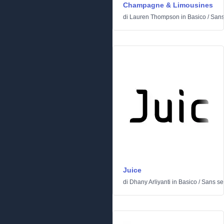
Champagne & Limousines
di
Lauren Thompson
in
Basico
/
Sans 
Juice
di
Dhany Arliyanti
in
Basico
/
Sans ser