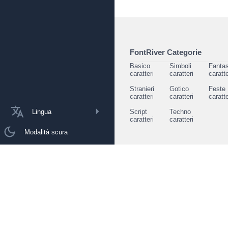
FontRiver Categorie
Basico
Simboli
Fantas
caratteri
caratteri
caratte
Stranieri
Gotico
Feste
caratteri
caratteri
caratte
Lingua
Script
Techno
caratteri
caratteri
Modalità scura