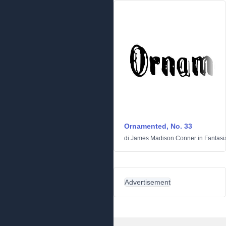
Ornamented, No. 33
di
James Madison Conner
in
Fantasi
Advertisement