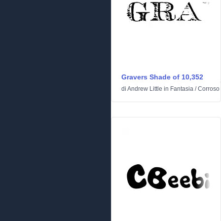
Gravers Shade of 10,352
di
Andrew Little
in
Fantasia
/
Corroso