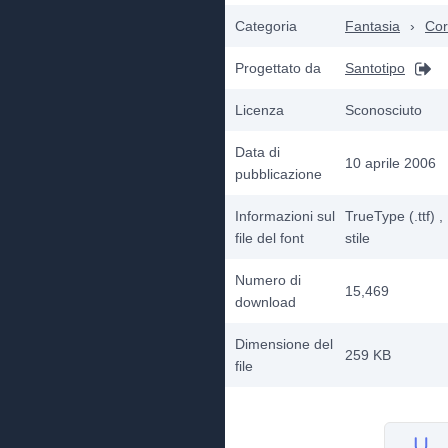
Categoria
Fantasia
›
Cor
Progettato da
Santotipo
Licenza
Sconosciuto
Data di
10 aprile 2006
pubblicazione
Informazioni sul
TrueType (.ttf)
,
file del font
stile
Numero di
15,469
download
Dimensione del
259 KB
file