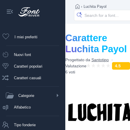
›
Luchita Payol
Carattere
I miei preferiti
Luchita Payol
Nuovi font
Progettato da
Santotipo
Valutazione
4.5
Caratteri popolari
6 voti
Caratteri casuali
Categorie
Alfabetico
Tipo fonderie