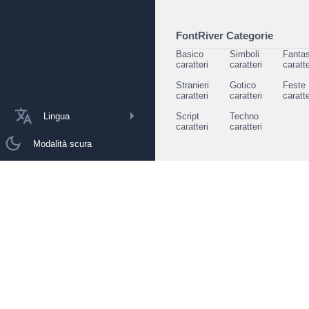
FontRiver Categorie
Basico
Simboli
Fantas
caratteri
caratteri
caratte
Stranieri
Gotico
Feste
caratteri
caratteri
caratte
Lingua
Script
Techno
caratteri
caratteri
Modalità scura