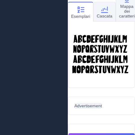
Mappa
dei
Cascata
caratteri
Esemplari
Advertisement