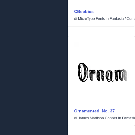
CBeebies
di
MicroType Fonts
in
Fantasia
/
Corr
Ornamented, No. 37
di
James Madison Conner
in
Fantasi