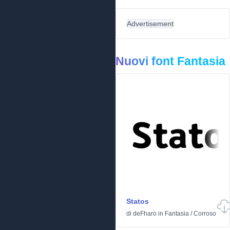
Advertisement
Nuovi font Fantasia
Statos
di
deFharo
in
Fantasia
/
Corroso