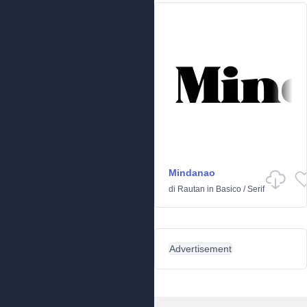
Mindanao
di
Rautan
in
Basico
/
Serif
Advertisement