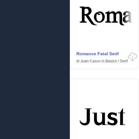
Romance Fatal Serif
di
Juan Casco
in
Basico
/
Serif