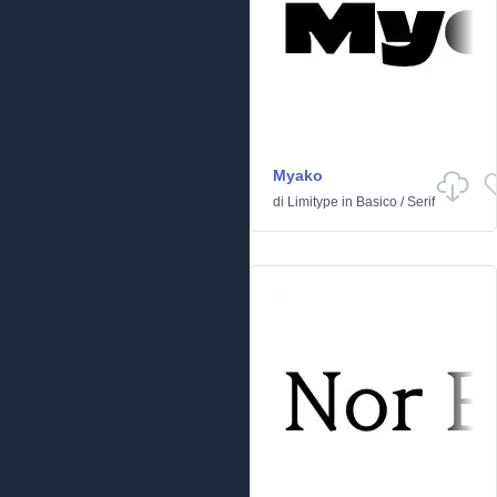
Myako
di
Limitype
in
Basico
/
Serif