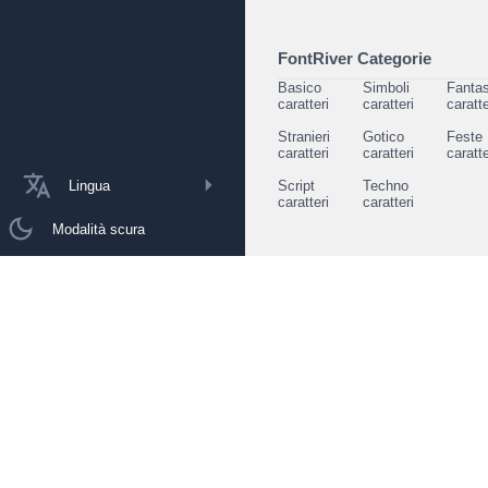
FontRiver Categorie
Basico
Simboli
Fantas
caratteri
caratteri
caratte
Stranieri
Gotico
Feste
caratteri
caratteri
caratte
Lingua
Script
Techno
caratteri
caratteri
Modalità scura