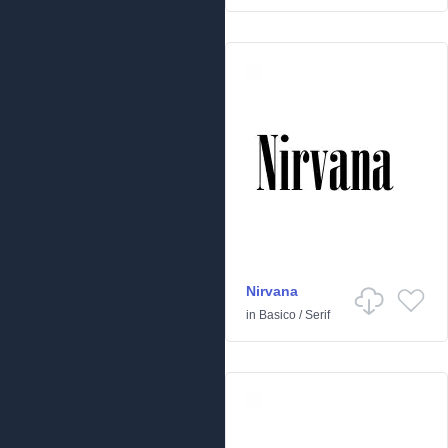
Nirvana
in
Basico
/
Serif