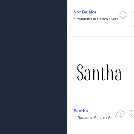
Nor Belsior
di
twinletter
in
Basico
/
Serif
Santha
di
Rautan
in
Basico
/
Serif