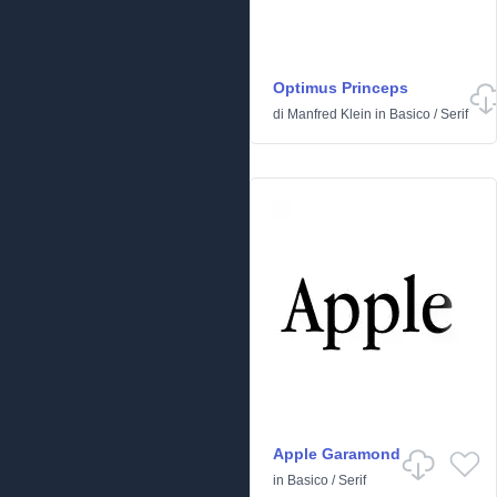
Optimus Princeps
di
Manfred Klein
in
Basico
/
Serif
Apple Garamond
in
Basico
/
Serif