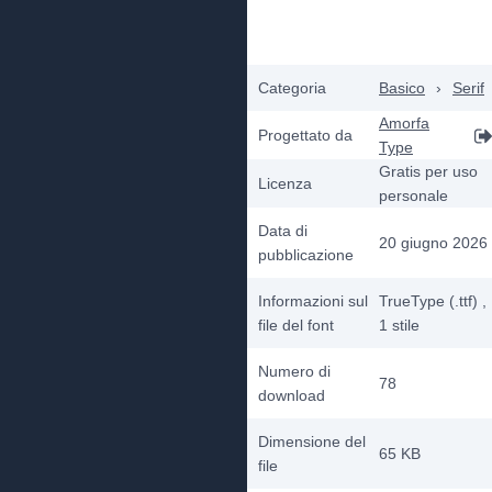
Categoria
Basico
›
Serif
Amorfa
Progettato da
Type
Gratis per uso
Licenza
personale
Data di
20 giugno 2026
pubblicazione
Informazioni sul
TrueType (.ttf)
,
file del font
1
stile
Numero di
78
download
Dimensione del
65 KB
file