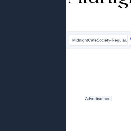
MidnightCafeSociety-Regular.ttf
Advertisement