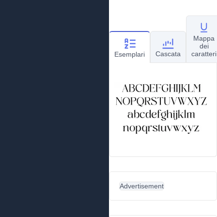
Mappa
dei
Cascata
caratteri
Esemplari
Advertisement