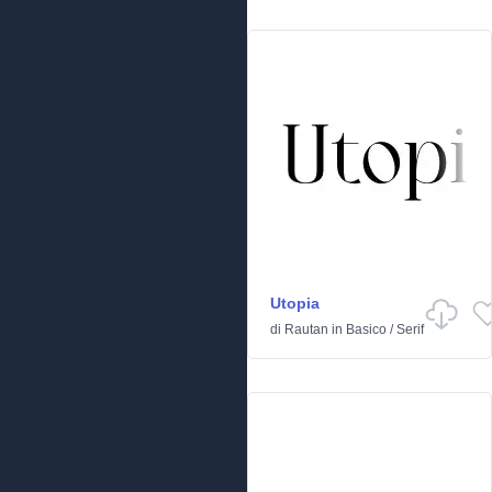
Utopia
di
Rautan
in
Basico
/
Serif