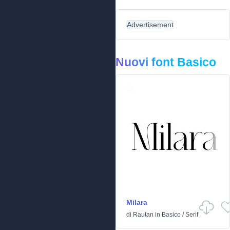
Advertisement
Nuovi font Basico
Milara
di
Rautan
in
Basico
/
Serif