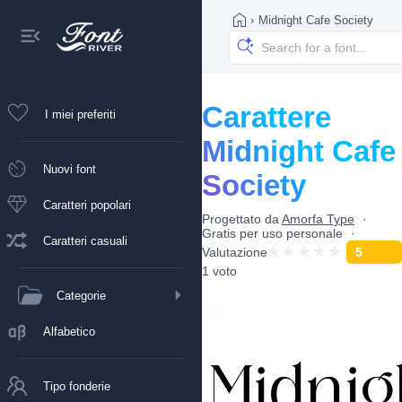
›
Midnight Cafe Society
Carattere
I miei preferiti
Midnight Cafe
Nuovi font
Society
Caratteri popolari
Progettato da
Amorfa Type
Gratis per uso personale
Caratteri casuali
Valutazione
5
1 voto
Categorie
Alfabetico
Tipo fonderie