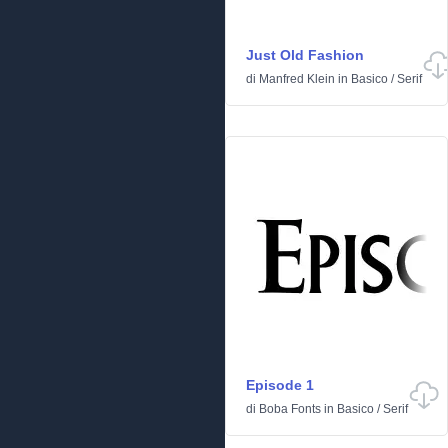
Just Old Fashion
di
Manfred Klein
in
Basico
/
Serif
Episode 1
di
Boba Fonts
in
Basico
/
Serif