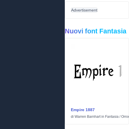
Advertisement
Nuovi font Fantasia
Empire 1887
di
Warren Barnhart
in
Fantasia
/
Orro