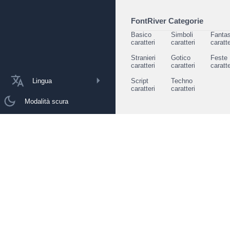
FontRiver Categorie
Basico
Simboli
Fantas
caratteri
caratteri
caratte
Stranieri
Gotico
Feste
caratteri
caratteri
caratte
Lingua
Script
Techno
caratteri
caratteri
Modalità scura