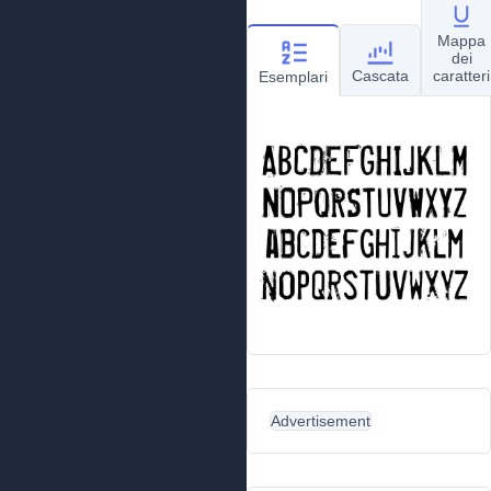
Mappa
dei
Cascata
caratteri
Esemplari
Advertisement