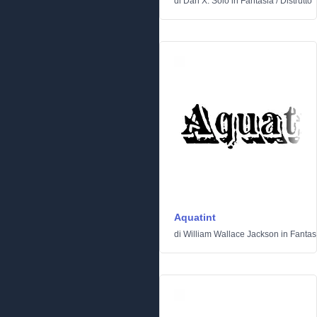
di
Dan X. Solo
in
Fantasia
/
Distrutto
Aquatint
di
William Wallace Jackson
in
Fantas