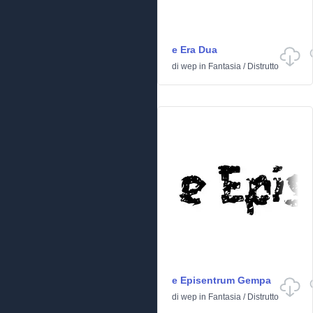
e Era Dua
di
wep
in
Fantasia
/
Distrutto
e Episentrum Gempa
di
wep
in
Fantasia
/
Distrutto