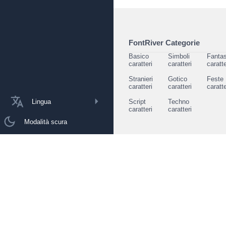
FontRiver Categorie
Basico
Simboli
Fantas
caratteri
caratteri
caratte
Stranieri
Gotico
Feste
caratteri
caratteri
caratte
Lingua
Script
Techno
caratteri
caratteri
Modalità scura