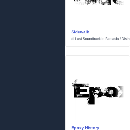
Sidewalk
di
Last Soundtrack
in
Fantasia
/
Distr
Epoxy History