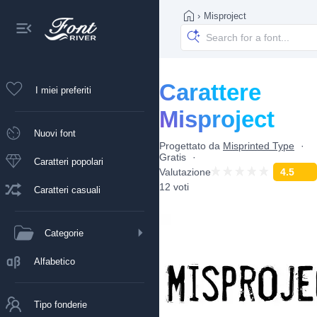
›
Misproject
Carattere
I miei preferiti
Misproject
Nuovi font
Progettato da
Misprinted Type
Gratis
Caratteri popolari
Valutazione
4.5
12 voti
Caratteri casuali
Categorie
Alfabetico
Tipo fonderie