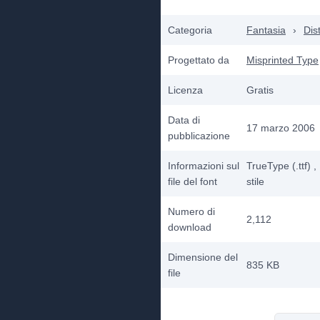
Categoria
Fantasia
›
Dis
Progettato da
Misprinted Type
Licenza
Gratis
Data di
17 marzo 2006
pubblicazione
Informazioni sul
TrueType (.ttf)
,
file del font
stile
Numero di
2,112
download
Dimensione del
835 KB
file