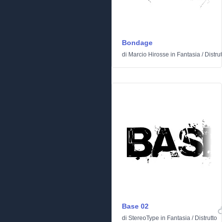
Bondage
di
Marcio Hirosse
in
Fantasia
/
Distrut
Base 02
di
StereoType
in
Fantasia
/
Distrutto