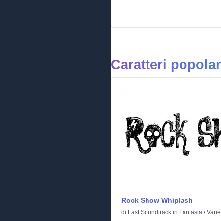
Caratteri popolar
Rock Show Whiplash
di
Last Soundtrack
in
Fantasia
/
Varie