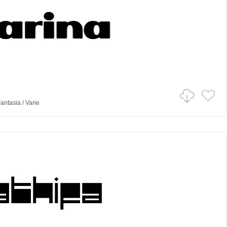
antasia
/
Varie