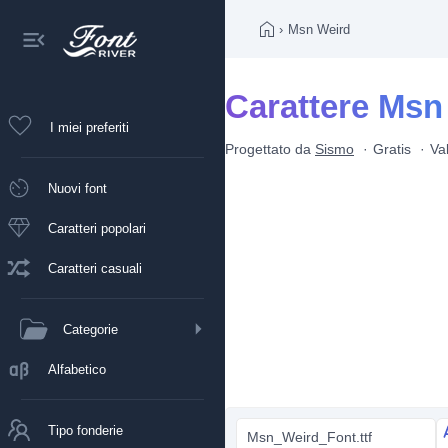
›
Msn Weird
Carattere Msn
I miei preferiti
Progettato da
Sismo
Gratis
Va
Nuovi font
Caratteri popolari
Caratteri casuali
Categorie
Alfabetico
Tipo fonderie
Msn_Weird_Font.ttf