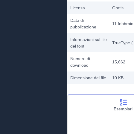
Licenza
Gratis
Data di
11 febbrai
pubblicazione
Informazioni sul file
TrueType (.
del font
Numero di
15,662
download
Dimensione del file
10 KB
Esemplari