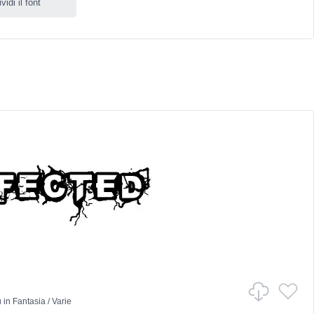
idi il font
u
in
Fantasia
/
Varie