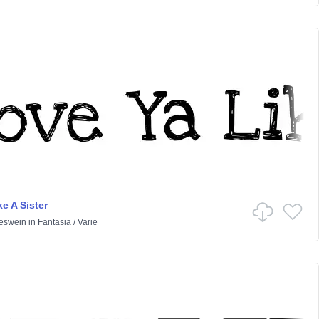
e A Sister
eswein
in
Fantasia
/
Varie