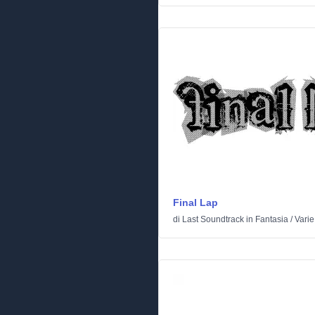
Final Lap
di
Last Soundtrack
in
Fantasia
/
Varie