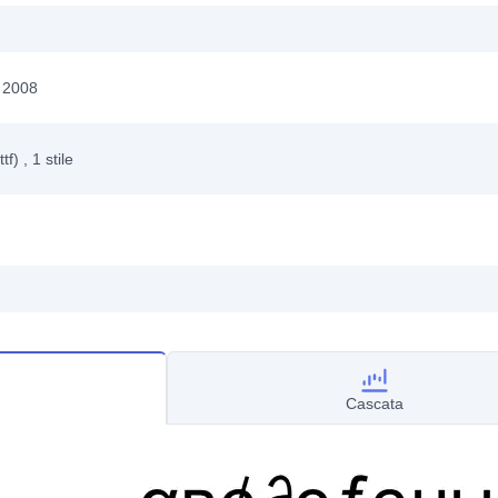
o 2008
ttf)
, 1
stile
Cascata