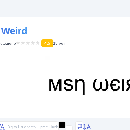
 Weird
lutazione
4.5
18 voti