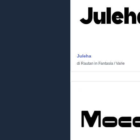
Juleha
di
Rautan
in
Fantasia
/
Varie