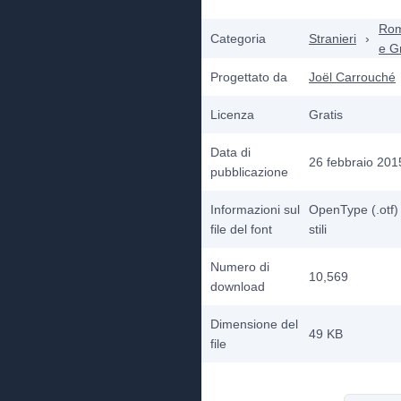
Ro
Categoria
Stranieri
›
e G
Progettato da
Joël Carrouché
Licenza
Gratis
Data di
26 febbraio 201
pubblicazione
Informazioni sul
OpenType (.otf)
file del font
stili
Numero di
10,569
download
Dimensione del
49 KB
file