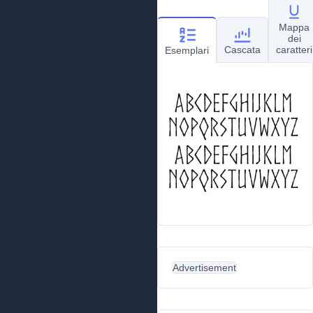
Mappa
dei
Cascata
caratteri
Esemplari
Advertisement