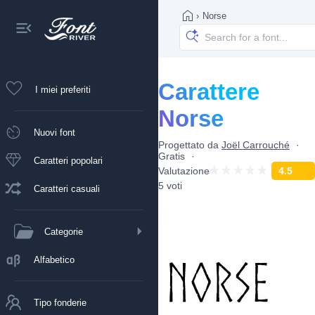
›
Norse
Carattere
I miei preferiti
Norse
Nuovi font
Progettato da
Joël Carrouché
Gratis
Caratteri popolari
Valutazione
4.5
5 voti
Caratteri casuali
Categorie
Alfabetico
Tipo fonderie