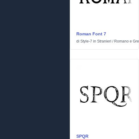
Roman Font 7
di
Style-7
in
Stranieri
/
Romano e Gre
SPQR