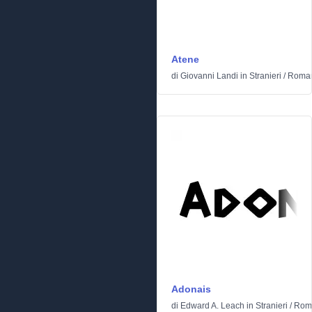
Atene
di
Giovanni Landi
in
Stranieri
/
Roman
Adonais
di
Edward A. Leach
in
Stranieri
/
Rom