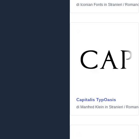
di
Iconian Fonts
in
Stranieri
/
Romano
Capitalis TypOasis
di
Manfred Klein
in
Stranieri
/
Romano