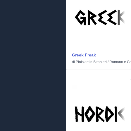
Greek Freak
di
Pinisiart
in
Stranieri
/
Romano e Gr