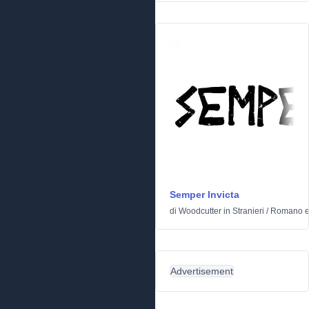
Semper Invicta
di
Woodcutter
in
Stranieri
/
Romano e
Advertisement