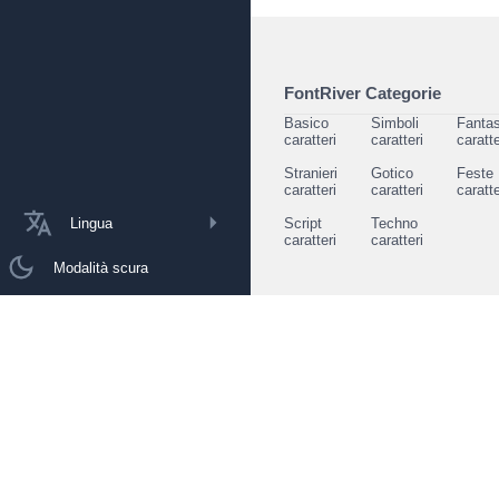
FontRiver Categorie
Basico
Simboli
Fantas
caratteri
caratteri
caratte
Stranieri
Gotico
Feste
caratteri
caratteri
caratte
Lingua
Script
Techno
caratteri
caratteri
Modalità scura