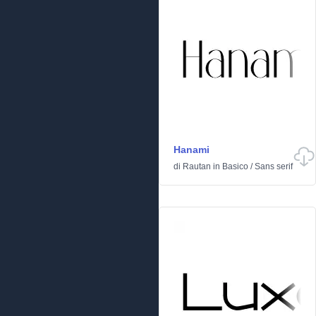
Hanami
di
Rautan
in
Basico
/
Sans serif