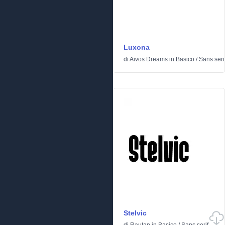
Luxona
di
Aivos Dreams
in
Basico
/
Sans seri
Stelvic