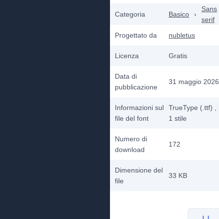
Sans
Categoria
Basico
›
serif
Progettato da
nubletus
Licenza
Gratis
Data di
31 maggio 2026
pubblicazione
Informazioni sul
TrueType (.ttf)
,
file del font
1
stile
Numero di
172
download
Dimensione del
33 KB
file