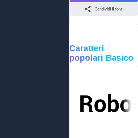
Condividi il font
Caratteri
popolari Basico