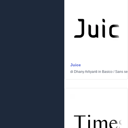
Juice
di
Dhany Arliyanti
in
Basico
/
Sans ser