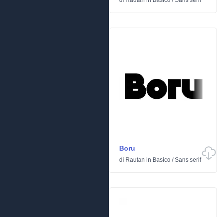
di
Rautan
in
Basico
/
Sans serif
Boru
di
Rautan
in
Basico
/
Sans serif