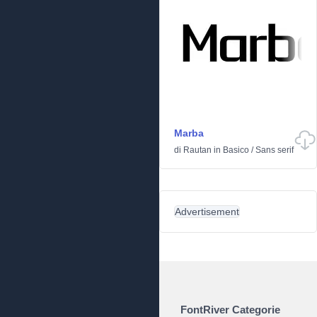
Marba
di
Rautan
in
Basico
/
Sans serif
Advertisement
FontRiver Categorie