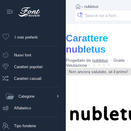
›
nubletus
Carattere
I miei preferiti
nubletus
Nuovi font
Progettato da
nubletus
Gratis
Valutazione
Caratteri popolari
Non ancora valutato, sii il primo!
Caratteri casuali
Categorie
Alfabetico
Tipo fonderie