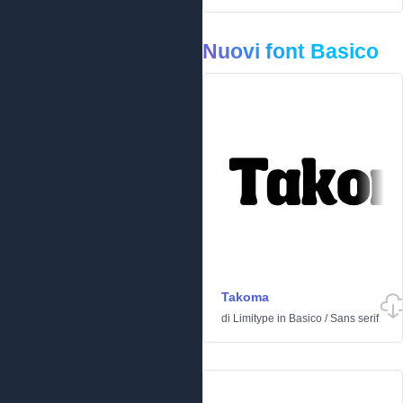
Nuovi font Basico
Takoma
di
Limitype
in
Basico
/
Sans serif