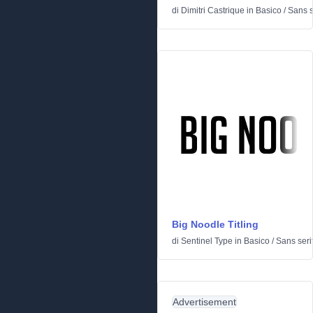
di
Dimitri Castrique
in
Basico
/
Sans s
Big Noodle Titling
di
Sentinel Type
in
Basico
/
Sans seri
Advertisement