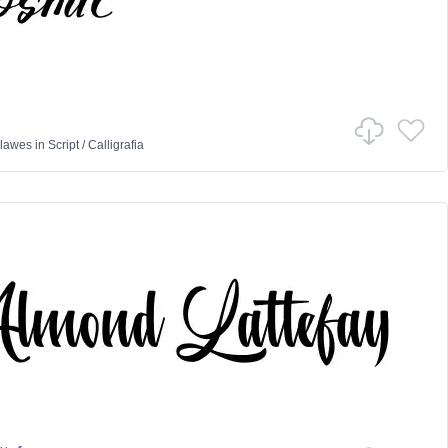
ulawes
in
Script
/
Calligrafia