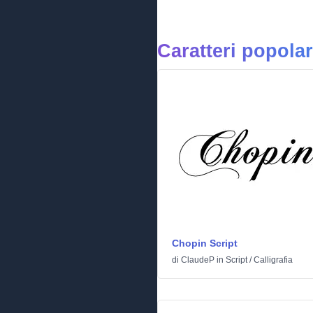
Caratteri popolar
Chopin Script
di
ClaudeP
in
Script
/
Calligrafia