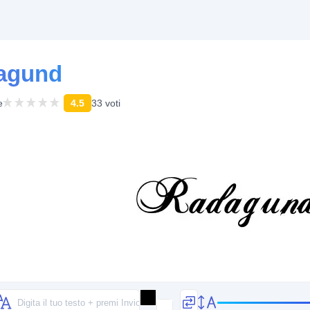
dagund
e
4.5
33 voti