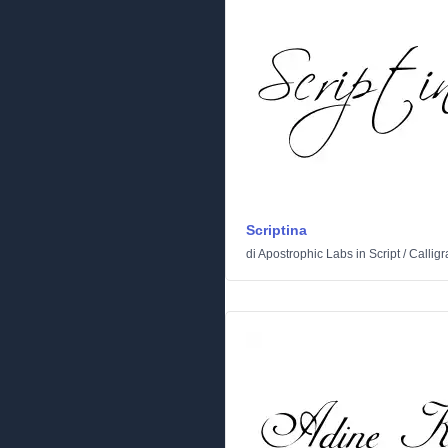
Scriptina
di
Apostrophic Labs
in
Script
/
Calligr