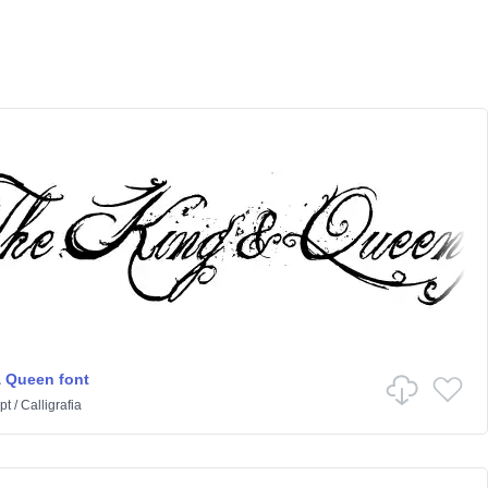
 Queen font
pt
/
Calligrafia