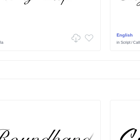
English
fia
in
Script
/
Call