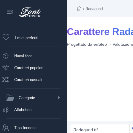
›
Radagund
Carattere Ra
I miei preferiti
Progettato da
enStep
Valutazion
Nuovi font
Caratteri popolari
Caratteri casuali
Categorie
Alfabetico
Tipo fonderie
Radagund.ttf