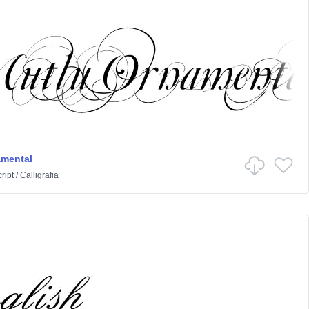
amental
ript
/
Calligrafia