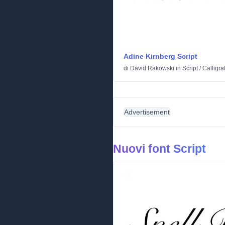
Adine Kirnberg Script
di
David Rakowski
in
Script
/
Calligra
Advertisement
Nuovi font Script