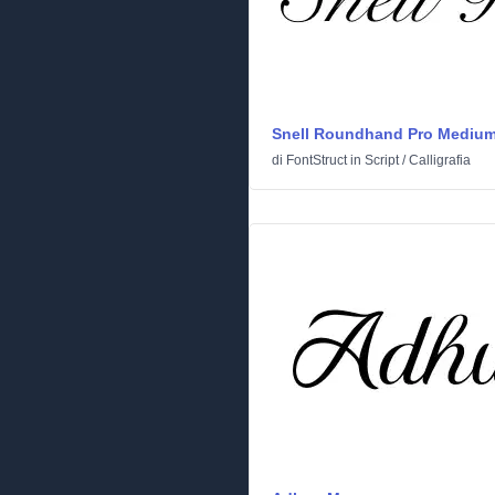
Snell Roundhand Pro Mediu
di
FontStruct
in
Script
/
Calligrafia