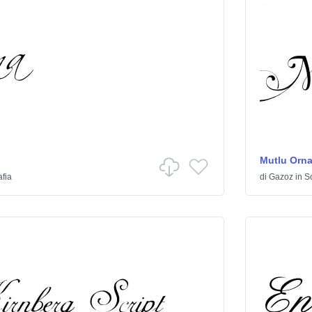
Mutlu Orn
afia
di
Gazoz
in
Sc