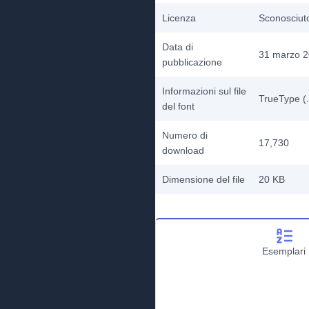
Licenza
Sconosciut
Data di
31 marzo 
pubblicazione
Informazioni sul file
TrueType (.
del font
Numero di
17,730
download
Dimensione del file
20 KB
Esemplari