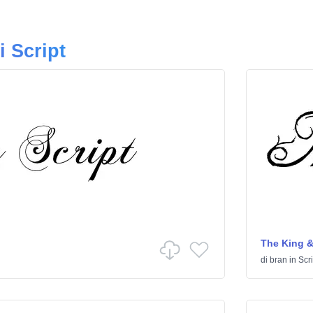
i Script
The King &
di
bran
in
Scri