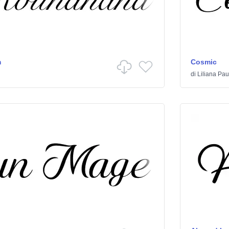
m
Cosmic
di
Liliana Pa