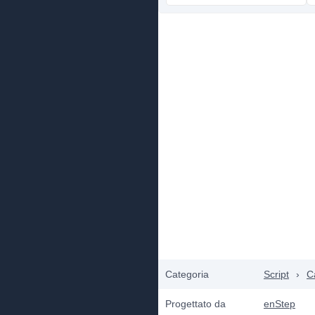
Categoria
Script
›
Ca
Progettato da
enStep