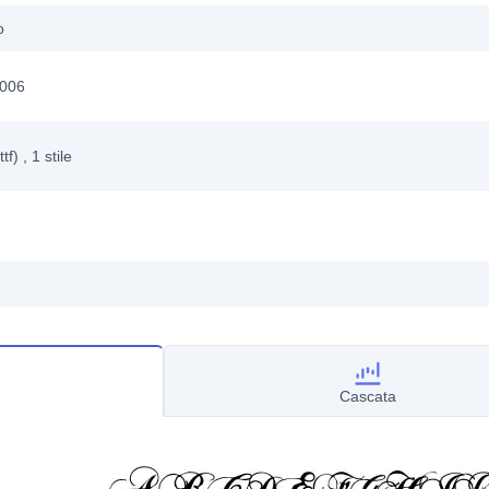
o
2006
ttf)
, 1
stile
Cascata