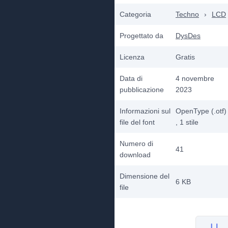
Categoria
Techno
›
LCD
Progettato da
DysDes
Licenza
Gratis
Data di
4 novembre
pubblicazione
2023
Informazioni sul
OpenType (.otf)
file del font
, 1
stile
Numero di
41
download
Dimensione del
6 KB
file