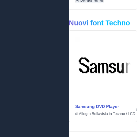
Advertisement
Nuovi font Techno
Samsung DVD Player
di
Allegra Bellavista
in
Techno
/
LCD