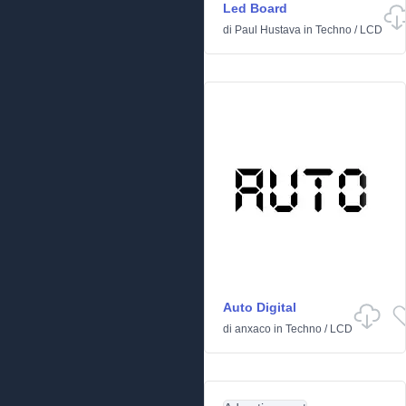
Led Board
di
Paul Hustava
in
Techno
/
LCD
Auto Digital
di
anxaco
in
Techno
/
LCD