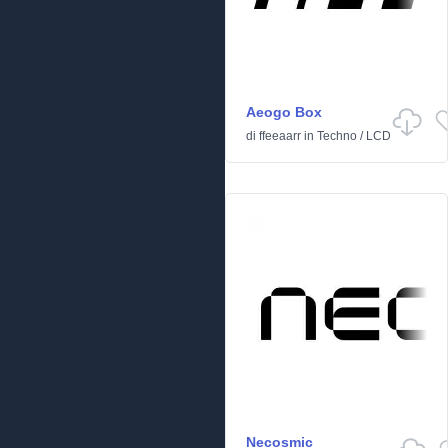
Aeogo Box
di
ffeeaarr
in
Techno
/
LCD
Necosmic