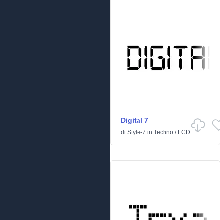
Digital 7
di
Style-7
in
Techno
/
LCD