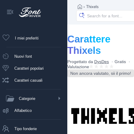
›
Thixels
Carattere
I miei preferiti
Thixels
Nuovi font
Progettato da
DysDes
Gratis
Valutazione
Caratteri popolari
Non ancora valutato, sii il primo!
Caratteri casuali
Categorie
Alfabetico
Tipo fonderie