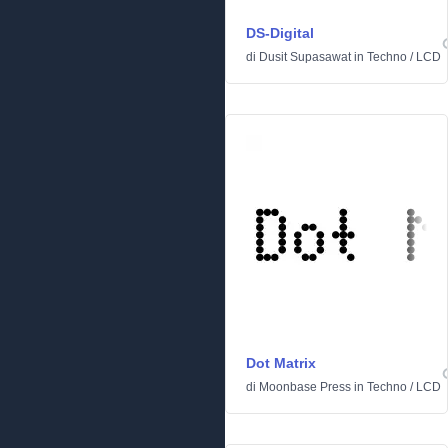
DS-Digital
di
Dusit Supasawat
in
Techno
/
LCD
Dot Matrix
di
Moonbase Press
in
Techno
/
LCD