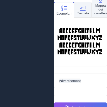
Mappa
dei
Cascata
caratteri
Esemplari
Advertisement