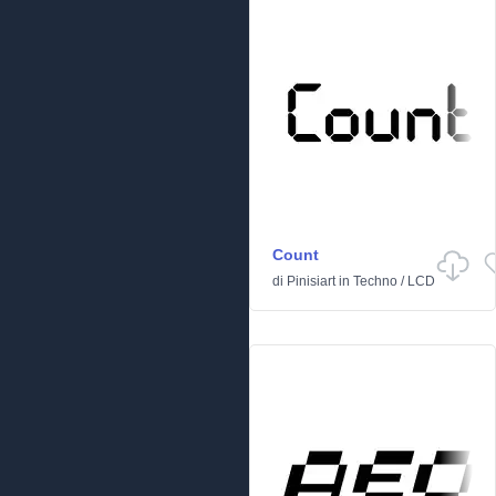
Count
di
Pinisiart
in
Techno
/
LCD