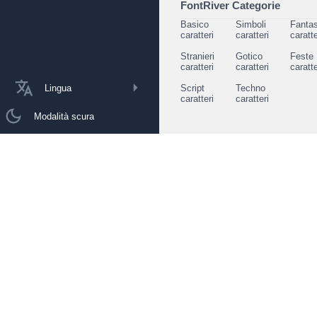
FontRiver Categorie
Basico
Simboli
Fantas
caratteri
caratteri
caratte
Stranieri
Gotico
Feste
caratteri
caratteri
caratte
Lingua
Script
Techno
caratteri
caratteri
Modalità scura