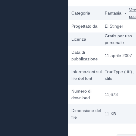
Vec
Categoria
Fantasia
›
scu
Progettato da
El Stinger
Gratis per uso
Licenza
personale
Data di
11 aprile 2007
pubblicazione
Informazioni sul
TrueType (.ttf)
,
file del font
stile
Numero di
11,673
download
Dimensione del
11 KB
file