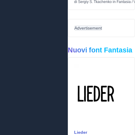
di
Sergiy S. Tkachenko
in
Fantasia
/
Advertisement
Nuovi font Fantasia
Lieder