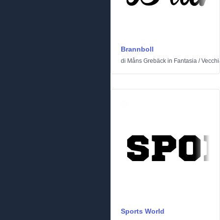
Brannboll
di
Måns Grebäck
in
Fantasia
/
Vecchi
Sports World