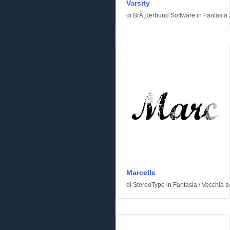
Varsity
di
BrÃ¸derbund Software
in
Fantasia
Marcelle
di
StereoType
in
Fantasia
/
Vecchia s