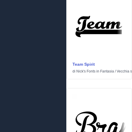
Team Spirit
di
Nick's Fonts
in
Fantasia
/
Vecchia 