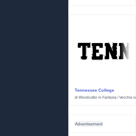
Tennessee College
di
Woodcutter
in
Fantasia
/
Vecchia s
Advertisement