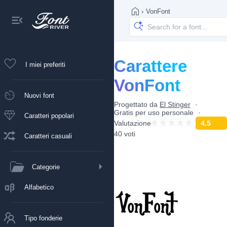
›
VonFont
Carattere
I miei preferiti
VonFont
Nuovi font
Progettato da
El Stinger
Gratis per uso personale
Caratteri popolari
Valutazione
4.5
40 voti
Caratteri casuali
Categorie
Alfabetico
Tipo fonderie