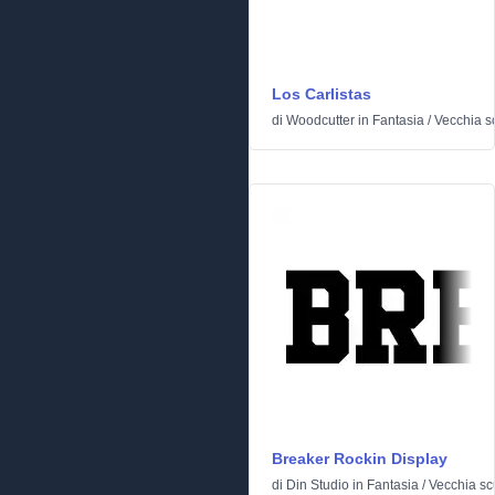
Los Carlistas
di
Woodcutter
in
Fantasia
/
Vecchia s
Breaker Rockin Display
di
Din Studio
in
Fantasia
/
Vecchia sc