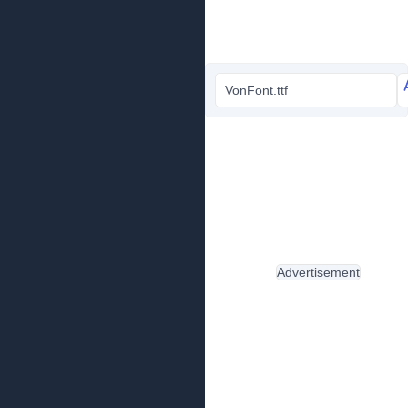
VonFont.ttf
Advertisement