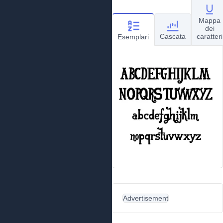
Mappa
dei
Cascata
caratteri
Esemplari
Advertisement