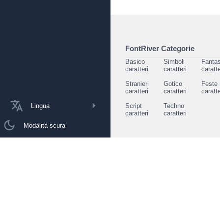
FontRiver Categorie
Basico
Simboli
Fantas
caratteri
caratteri
caratte
Stranieri
Gotico
Feste
caratteri
caratteri
caratte
Lingua
Script
Techno
caratteri
caratteri
Modalità scura