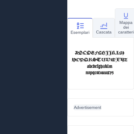
Mappa
dei
Cascata
caratteri
Esemplari
Advertisement