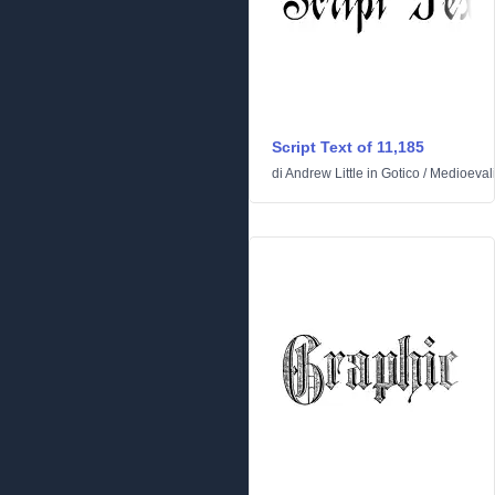
Script Text of 11,185
di
Andrew Little
in
Gotico
/
Medioeval