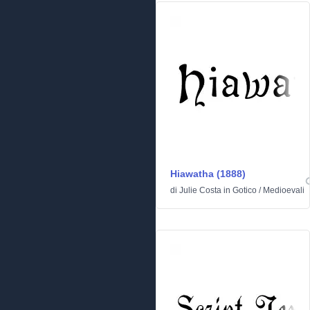
Hiawatha (1888)
di
Julie Costa
in
Gotico
/
Medioevali