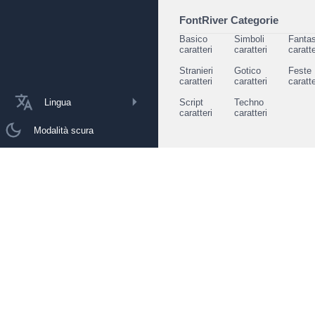
FontRiver Categorie
Basico
Simboli
Fantas
caratteri
caratteri
caratte
Stranieri
Gotico
Feste
caratteri
caratteri
caratte
Lingua
Script
Techno
caratteri
caratteri
Modalità scura