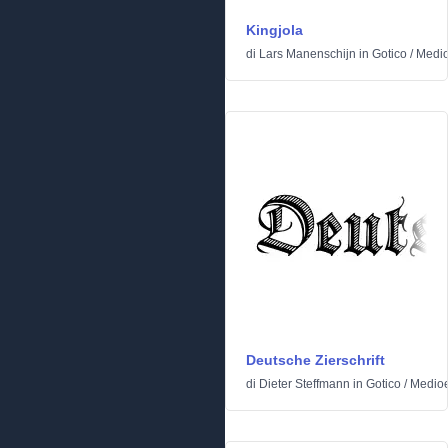
Kingjola
di
Lars Manenschijn
in
Gotico
/
Medio
Deutsche Zierschrift
di
Dieter Steffmann
in
Gotico
/
Medioe