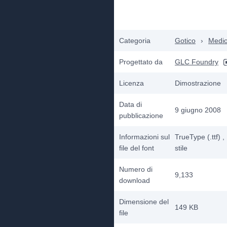
Categoria
Gotico
›
Medio
Progettato da
GLC Foundry
Licenza
Dimostrazione
Data di
9 giugno 2008
pubblicazione
Informazioni sul
TrueType (.ttf)
,
file del font
stile
Numero di
9,133
download
Dimensione del
149 KB
file