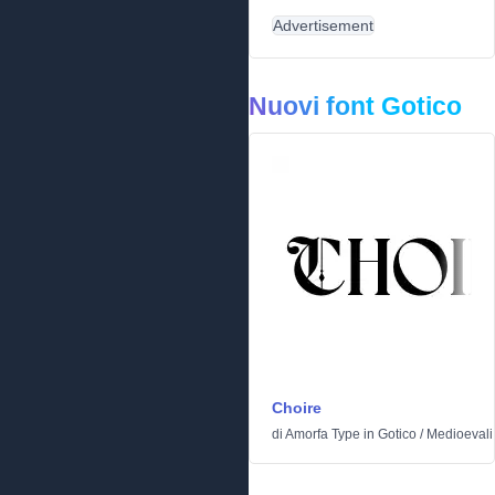
Advertisement
Nuovi font Gotico
Choire
di
Amorfa Type
in
Gotico
/
Medioevali