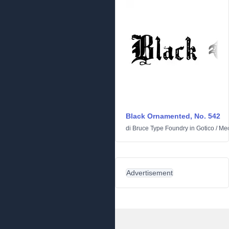
Black Ornamented, No. 542
di
Bruce Type Foundry
in
Gotico
/
Med
Advertisement