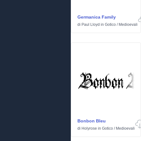
Germanica Family
di
Paul Lloyd
in
Gotico
/
Medioevali
Bonbon Bleu
di
Holyrose
in
Gotico
/
Medioevali