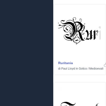
Ruritania
di
Paul Lloyd
in
Gotico
/
Medioevali