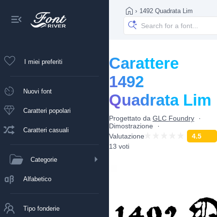
›
1492 Quadrata Lim
Carattere
I miei preferiti
1492
Nuovi font
Quadrata Lim
Caratteri popolari
Progettato da
GLC Foundry
Dimostrazione
Caratteri casuali
Valutazione
4.5
13 voti
Categorie
Alfabetico
Tipo fonderie