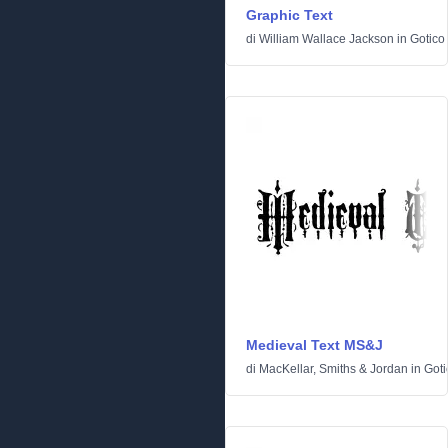
Graphic Text
di
William Wallace Jackson
in
Gotico
Medieval Text MS&J
di
MacKellar, Smiths & Jordan
in
Goti