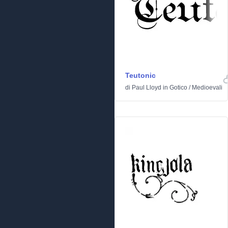
Teutonic
di
Paul Lloyd
in
Gotico
/
Medioevali