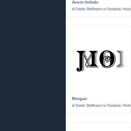
Acorn Initials
di
Dieter Steffmann
in
Fantasia
/
Inizi
Morgan
di
Dieter Steffmann
in
Fantasia
/
Retr