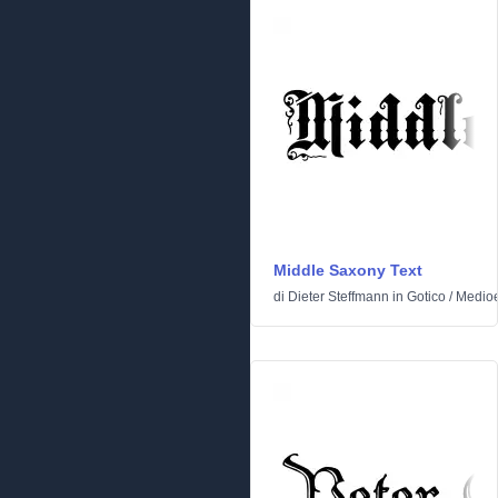
Middle Saxony Text
di
Dieter Steffmann
in
Gotico
/
Medioe