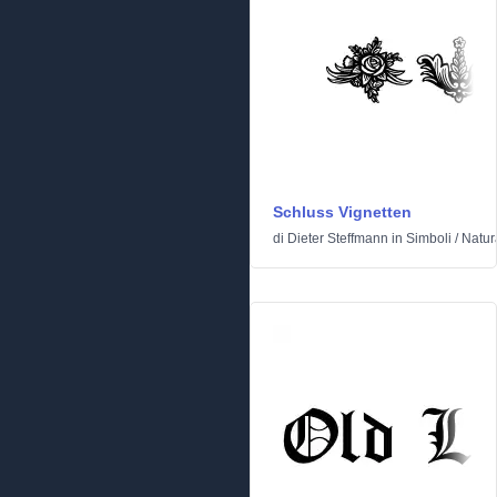
Schluss Vignetten
di
Dieter Steffmann
in
Simboli
/
Natur