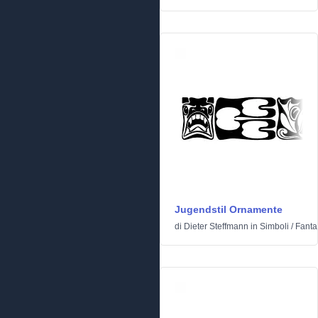
Jugendstil Ornamente
di
Dieter Steffmann
in
Simboli
/
Fanta