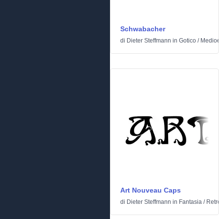
Schwabacher
di
Dieter Steffmann
in
Gotico
/
Medioe
Art Nouveau Caps
di
Dieter Steffmann
in
Fantasia
/
Retr