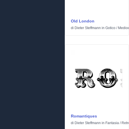
Old London
di
Dieter Steffmann
in
Gotico
/
Medioe
Romantiques
di
Dieter Steffmann
in
Fantasia
/
Retr