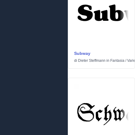
Subway
di
Dieter Steffmann
in
Fantasia
/
Vari