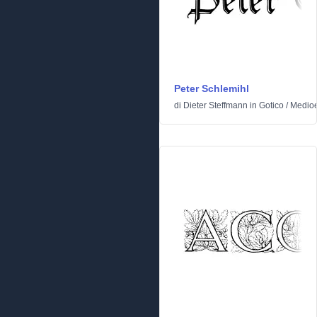
Peter Schlemihl
di
Dieter Steffmann
in
Gotico
/
Medioe