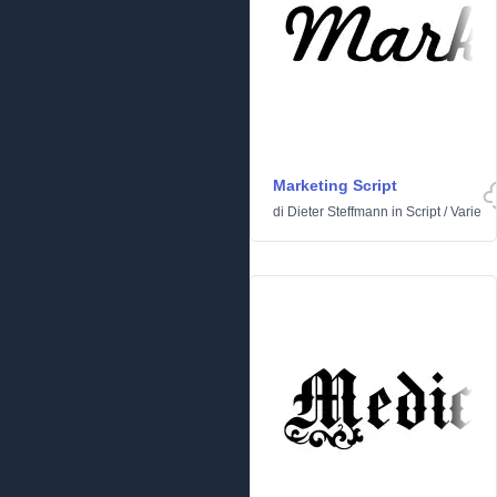
Marketing Script
di
Dieter Steffmann
in
Script
/
Varie