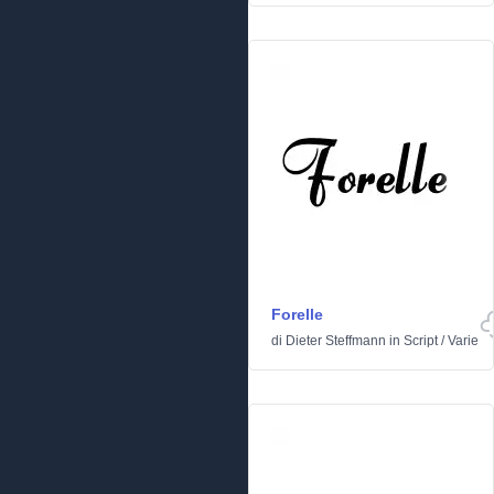
Forelle
di
Dieter Steffmann
in
Script
/
Varie