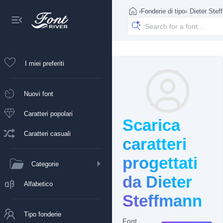
›
Fonderie di tipo
›
Dieter Ste
I miei preferiti
Nuovi font
Caratteri popolari
Scarica
Caratteri casuali
caratteri
progettati
Categorie
da Dieter
Alfabetico
Steffmann
Tipo fonderie
Font