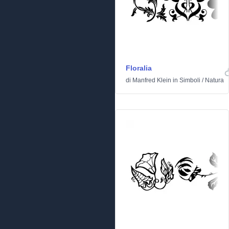
Floralia
di
Manfred Klein
in
Simboli
/
Natura