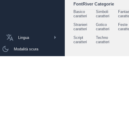
FontRiver Categorie
Basico
Simboli
Fantas
caratteri
caratteri
caratte
Stranieri
Gotico
Feste
caratteri
caratteri
caratte
Lingua
Script
Techno
caratteri
caratteri
Modalità scura