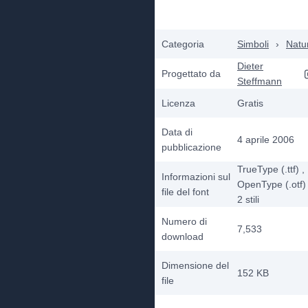
Categoria
Simboli
›
Natu
Dieter
Progettato da
Steffmann
Licenza
Gratis
Data di
4 aprile 2006
pubblicazione
TrueType (.ttf)
,
Informazioni sul
OpenType (.otf)
file del font
2
stili
Numero di
7,533
download
Dimensione del
152 KB
file