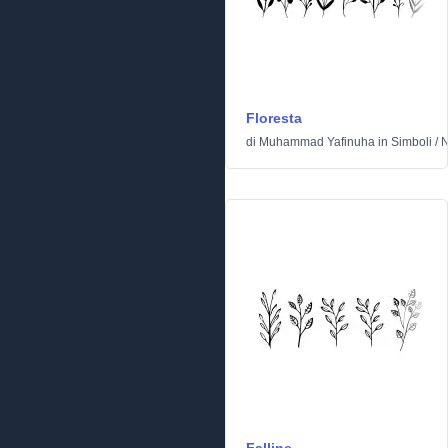
Floresta
di
Muhammad Yafinuha
in
Simboli
/
N