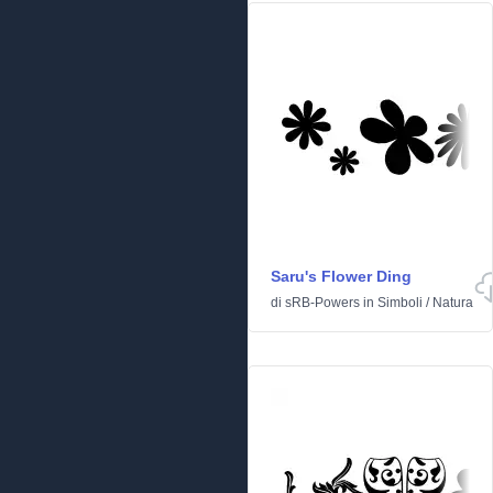
Saru's Flower Ding
di
sRB-Powers
in
Simboli
/
Natura