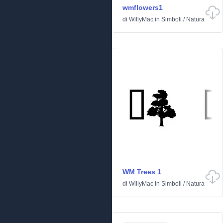
wmflowers1
di
WillyMac
in
Simboli
/
Natura
WM Trees 1
di
WillyMac
in
Simboli
/
Natura