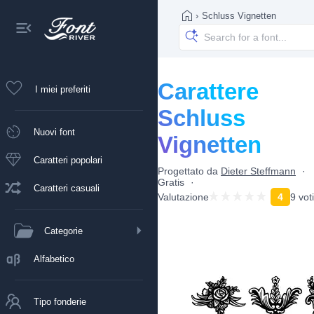
›
Schluss Vignetten
Carattere
I miei preferiti
Schluss
Nuovi font
Vignetten
Caratteri popolari
Progettato da
Dieter Steffmann
Gratis
Caratteri casuali
Valutazione
4
9 voti
Categorie
Alfabetico
Tipo fonderie