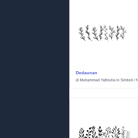
Dedaunan
di
Muhammad Yafinuha
in
Simboli
/
N