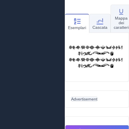
Mappa
dei
Cascata
caratteri
Esemplari
Advertisement