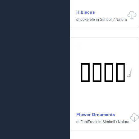
Hibiscus
di
pokelele
in
Simboli
/
Natura
Flower Ornaments
di
FontFreak
in
Simboli
/
Natura