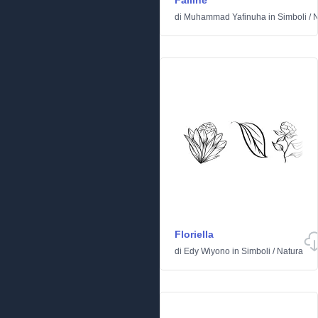
Falline
di
Muhammad Yafinuha
in
Simboli
/
N
Floriella
di
Edy Wiyono
in
Simboli
/
Natura