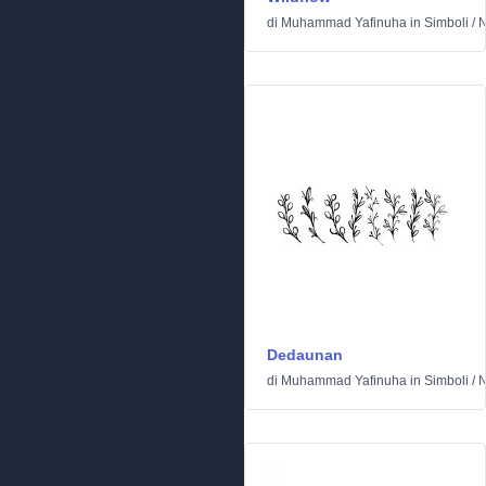
di
Muhammad Yafinuha
in
Simboli
/
N
Dedaunan
di
Muhammad Yafinuha
in
Simboli
/
N