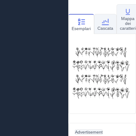
Mappa
dei
Cascata
caratteri
Esemplari
Advertisement