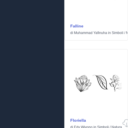
Falline
di
Muhammad Yafinuha
in
Simboli
/
N
Floriella
di
Edy Wiyono
in
Simboli
/
Natura