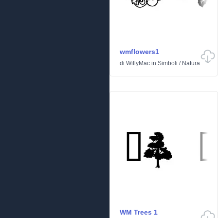
wmflowers1
di
WillyMac
in
Simboli
/
Natura
WM Trees 1