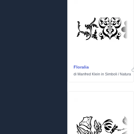
Floralia
di
Manfred Klein
in
Simboli
/
Natura