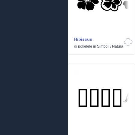
Hibiscus
di
pokelele
in
Simboli
/
Natura