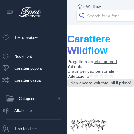
›
Wildflow
Carattere
I miei preferiti
Wildflow
Nuovi font
Progettato da
Muhammad
Yafinuha
Caratteri popolari
Gratis per uso personale
Valutazione
Caratteri casuali
Non ancora valutato, sii il primo!
Categorie
Alfabetico
Tipo fonderie