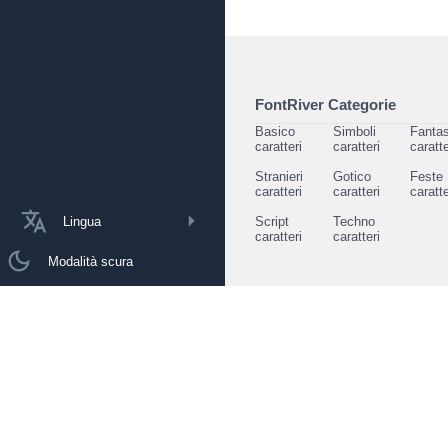
FontRiver Categorie
Basico
Simboli
Fantas
caratteri
caratteri
caratte
Stranieri
Gotico
Feste
caratteri
caratteri
caratte
Lingua
Script
Techno
caratteri
caratteri
Modalità scura