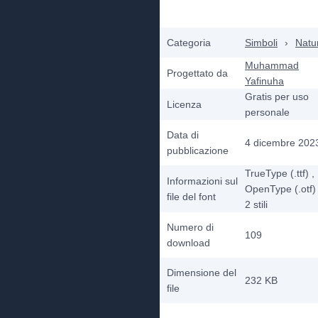
Categoria
Simboli
›
Natu
Muhammad
Progettato da
Yafinuha
Gratis per uso
Licenza
personale
Data di
4 dicembre 202
pubblicazione
TrueType (.ttf)
,
Informazioni sul
OpenType (.otf)
file del font
2
stili
Numero di
109
download
Dimensione del
232 KB
file