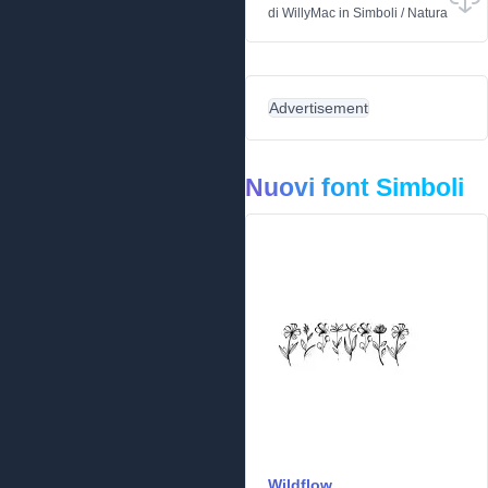
di
WillyMac
in
Simboli
/
Natura
Advertisement
Nuovi font Simboli
Wildflow