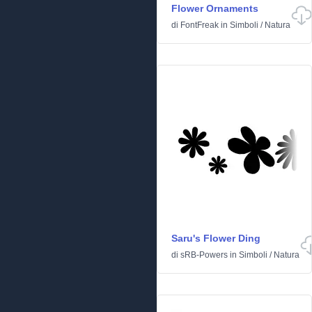
Flower Ornaments
di
FontFreak
in
Simboli
/
Natura
Saru's Flower Ding
di
sRB-Powers
in
Simboli
/
Natura