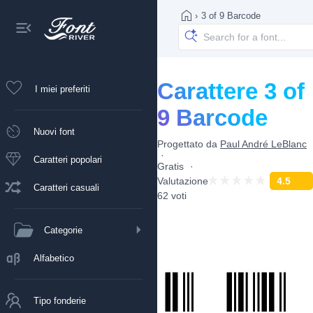
›
3 of 9 Barcode
Carattere 3 of
I miei preferiti
9 Barcode
Nuovi font
Progettato da
Paul André LeBlanc
Caratteri popolari
Gratis
Valutazione
4.5
Caratteri casuali
62 voti
Categorie
Alfabetico
Tipo fonderie