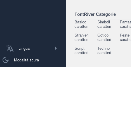
FontRiver Categorie
Basico
Simboli
Fantas
caratteri
caratteri
caratte
Stranieri
Gotico
Feste
caratteri
caratteri
caratte
Lingua
Script
Techno
caratteri
caratteri
Modalità scura