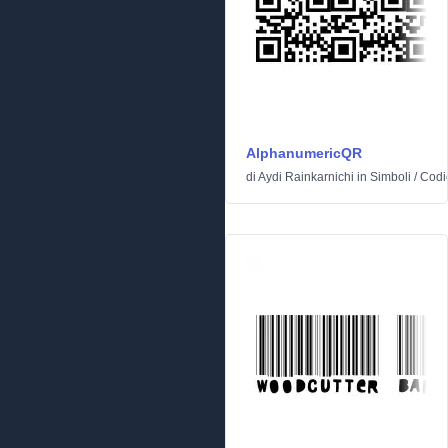
AlphanumericQR
di
Aydi Rainkarnichi
in
Simboli
/
Codi