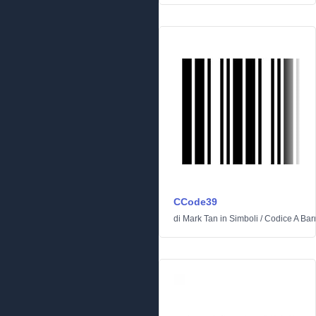
CCode39
di
Mark Tan
in
Simboli
/
Codice A Bar