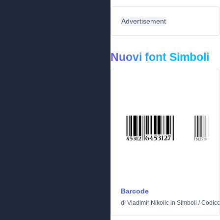
Advertisement
Nuovi font Simboli
Barcode
di
Vladimir Nikolic
in
Simboli
/
Codice