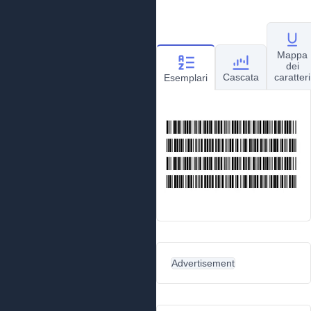
Mappa
dei
Cascata
caratteri
Esemplari
Advertisement