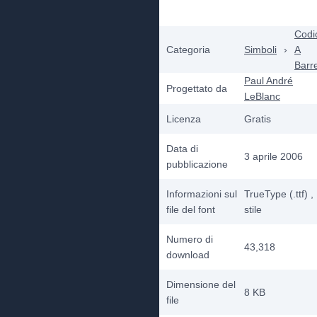
Codi
Categoria
Simboli
›
A
Barr
Paul André
Progettato da
LeBlanc
Licenza
Gratis
Data di
3 aprile 2006
pubblicazione
Informazioni sul
TrueType (.ttf)
,
file del font
stile
Numero di
43,318
download
Dimensione del
8 KB
file