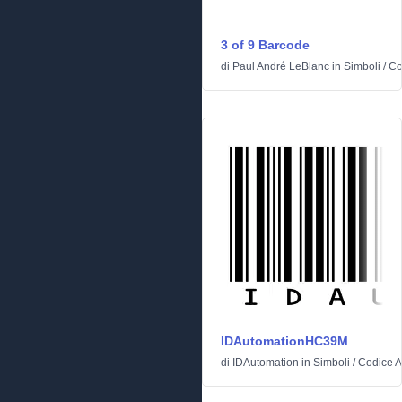
3 of 9 Barcode
di
Paul André LeBlanc
in
Simboli
/
Co
IDAutomationHC39M
di
IDAutomation
in
Simboli
/
Codice A