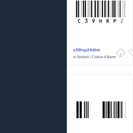
c39hrp24dhtt
in
Simboli
/
Codice A Barre