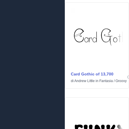
Card Gothic of 13,700
di
Andrew Little
in
Fantasia
/
Groovy