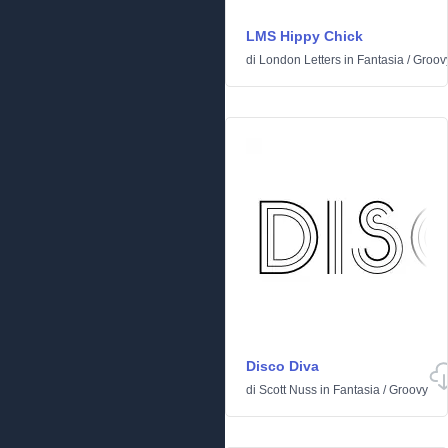
LMS Hippy Chick
di
London Letters
in
Fantasia
/
Groov
Disco Diva
di
Scott Nuss
in
Fantasia
/
Groovy