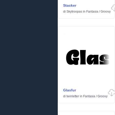
Stacker
di
Skytroopas
in
Fantasia
/
Groovy
Glasfur
di
twinletter
in
Fantasia
/
Groovy