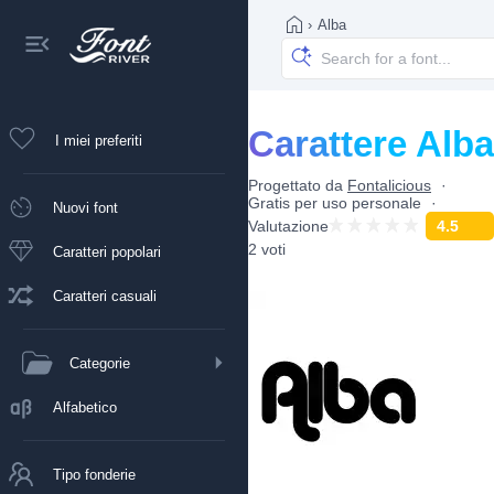
›
Alba
Carattere Alba
I miei preferiti
Progettato da
Fontalicious
Gratis per uso personale
Nuovi font
Valutazione
4.5
2 voti
Caratteri popolari
Caratteri casuali
Categorie
Alfabetico
Tipo fonderie