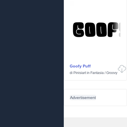
Goofy Puff
di
Pinisiart
in
Fantasia
/
Groovy
Advertisement