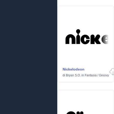
Nickelodeon
di
Bryan S.O.
in
Fantasia
/
Groovy