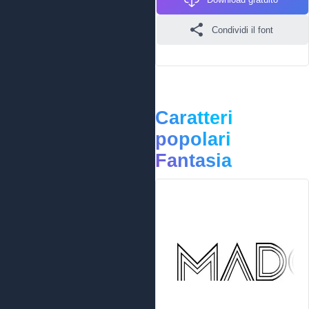
Condividi il font
Caratteri
popolari
Fantasia