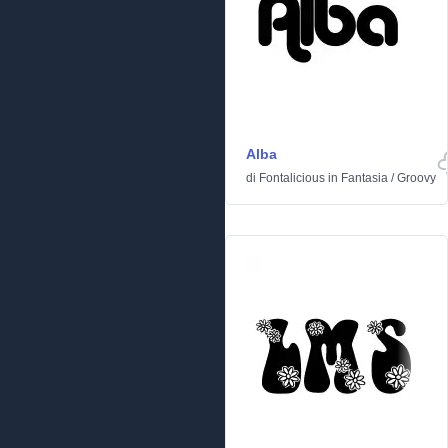
Alba
di
Fontalicious
in
Fantasia
/
Groovy