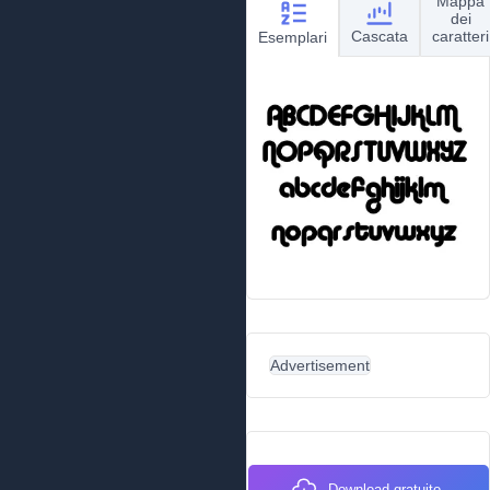
Mappa
dei
Cascata
caratteri
Esemplari
Advertisement
Download gratuito