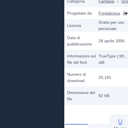
Categoria
Fantasia
›
Gro
Progettato da
Fontalicious
Gratis per uso
Licenza
personale
Data di
28 aprile 2006
pubblicazione
Informazioni sul
TrueType (.ttf)
,
file del font
stili
Numero di
20,165
download
Dimensione del
82 KB
file