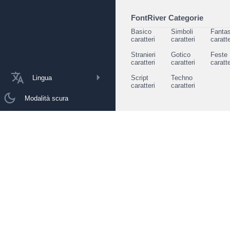
FontRiver Categorie
Basico
Simboli
Fantas
caratteri
caratteri
caratte
Stranieri
Gotico
Feste
caratteri
caratteri
caratte
Lingua
Script
Techno
caratteri
caratteri
Modalità scura