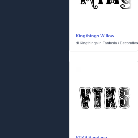
Kingthings Willow
di
Kingthings
in
Fantasia
/
Decorativo
VTKS Bandana