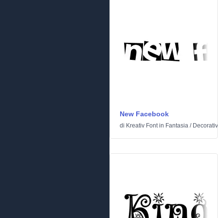
New Facebook
di
Kreativ Font
in
Fantasia
/
Decorati