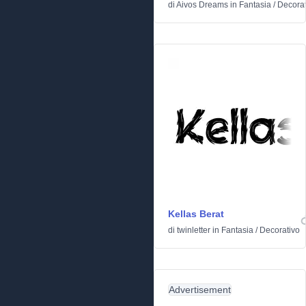
di
Aivos Dreams
in
Fantasia
/
Decorat
Kellas Berat
di
twinletter
in
Fantasia
/
Decorativo
Advertisement