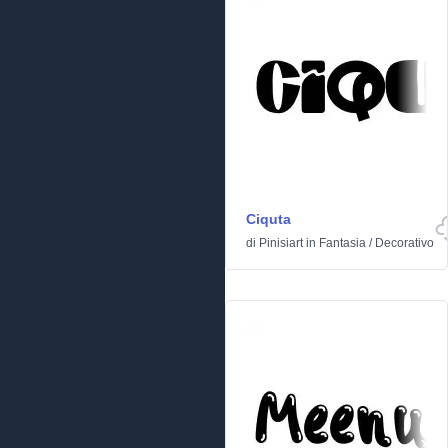
Ciquta
di
Pinisiart
in
Fantasia
/
Decorativo