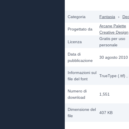
Categoria
Fantasia
›
Dec
Arcane Palette
Progettato da
Creative Design
Gratis per uso
Licenza
personale
Data di
30 agosto 2010
pubblicazione
Informazioni sul
TrueType (.ttf)
,
file del font
Numero di
1,551
download
Dimensione del
407 KB
file