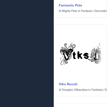
Fantastic Pete
di
Mighty Pete
in
Fantasia
/
Decorati
Vtks Revolt
di
Douglas Vitkauskas
in
Fantasia
/
D