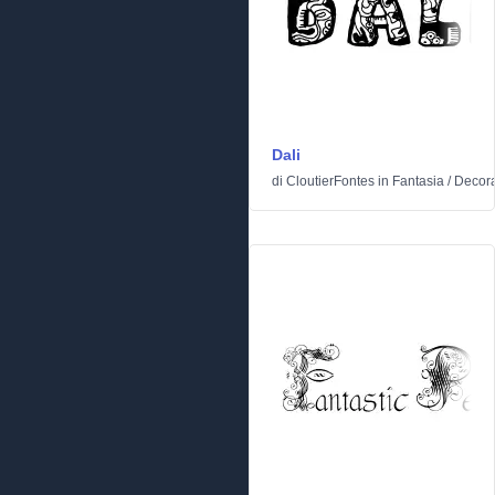
Dali
di
CloutierFontes
in
Fantasia
/
Decora