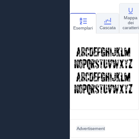
Mappa
dei
Cascata
caratteri
Esemplari
Advertisement