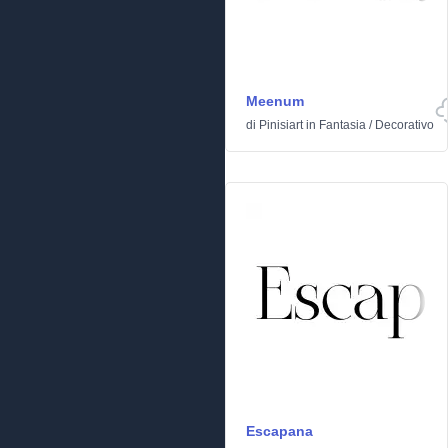
Meenum
di
Pinisiart
in
Fantasia
/
Decorativo
Escapana