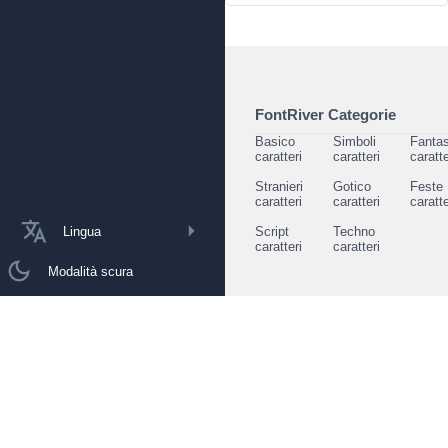
FontRiver Categorie
Basico
Simboli
Fantas
caratteri
caratteri
caratte
Stranieri
Gotico
Feste
caratteri
caratteri
caratte
Lingua
Script
Techno
caratteri
caratteri
Modalità scura