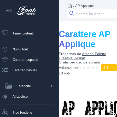
›
AP Applique
Carattere AP
I miei preferiti
Applique
Nuovi font
Progettato da
Arcane Palette
Creative Design
Caratteri popolari
Gratis per uso personale
Valutazione
4.5
Caratteri casuali
18 voti
Categorie
Alfabetico
Tipo fonderie