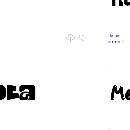
Rama
di
Pinisiart
in