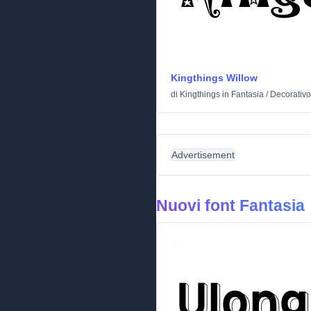
Kingthings Willow
di
Kingthings
in
Fantasia
/
Decorativo
Advertisement
Nuovi font Fantasia