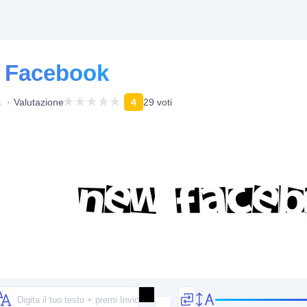
w Facebook
s
Valutazione
4
29 voti