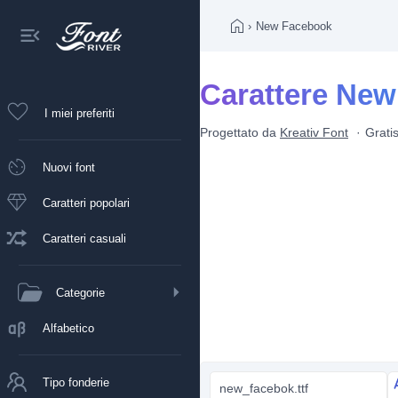
›
New Facebook
Carattere Ne
I miei preferiti
Progettato da
Kreativ Font
Grati
Nuovi font
Caratteri popolari
Caratteri casuali
Categorie
Alfabetico
Tipo fonderie
new_facebok.ttf