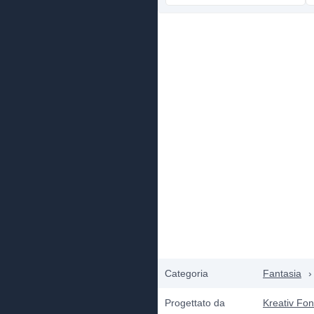
Categoria
Fantasia
›
Progettato da
Kreativ Fon