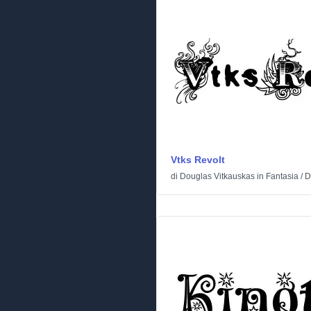
Vtks Revolt
di
Douglas Vitkauskas
in
Fantasia
/
D