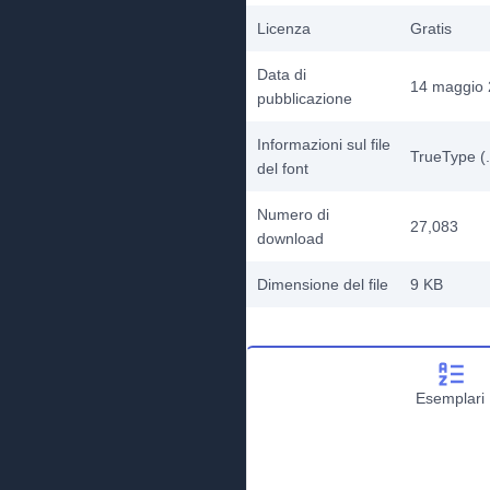
Licenza
Gratis
Data di
14 maggio
pubblicazione
Informazioni sul file
TrueType (.
del font
Numero di
27,083
download
Dimensione del file
9 KB
Esemplari