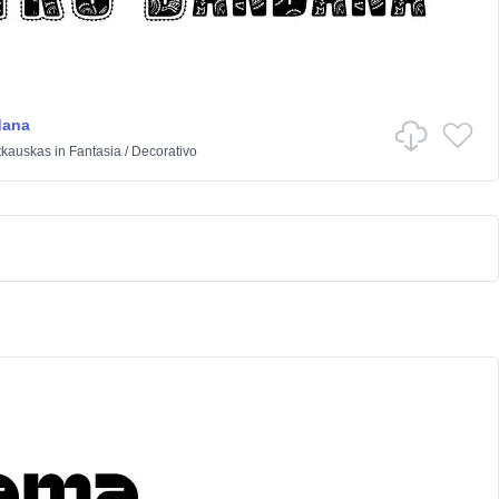
dana
tkauskas
in
Fantasia
/
Decorativo