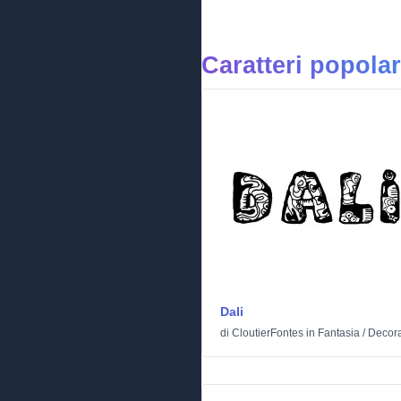
Caratteri popolar
Dali
di
CloutierFontes
in
Fantasia
/
Decora