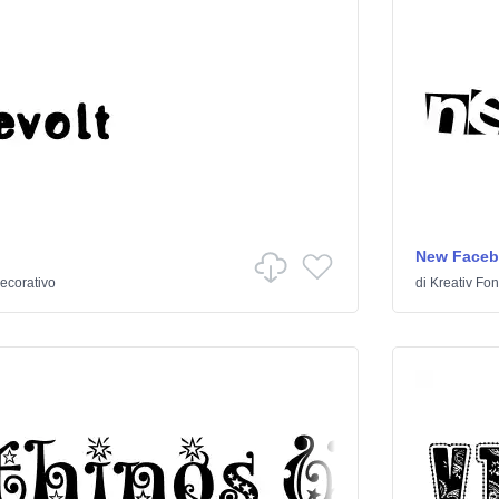
New Face
ecorativo
di
Kreativ Fon