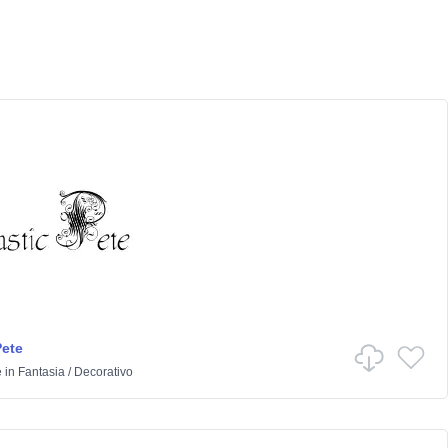
Pete
e
in
Fantasia
/
Decorativo