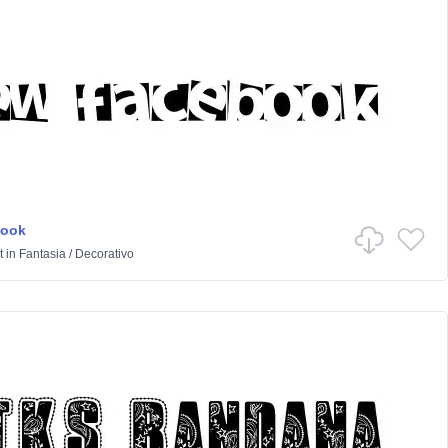
book
t
in
Fantasia
/
Decorativo