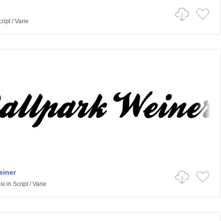
ript
/
Varie
einer
si
in
Script
/
Varie