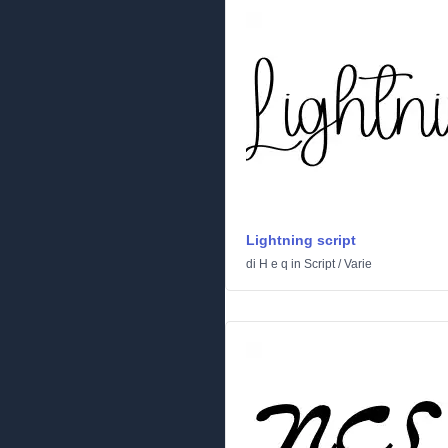
Lightning script
di
H e q
in
Script
/
Varie