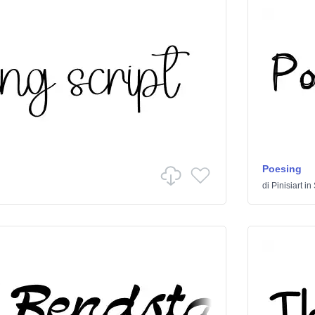
Poesing
di
Pinisiart
in