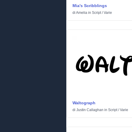
Mia's Scribblings
di
Amelia
in
Script
/
Varie
Waltograph
di
Justin Callaghan
in
Script
/
Varie