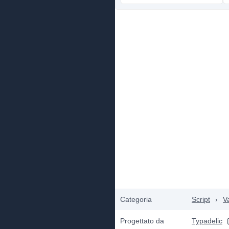
Categoria
Script
›
V
Progettato da
Typadelic