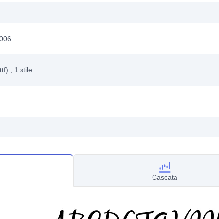
2006
ttf)
, 1
stile
Cascata