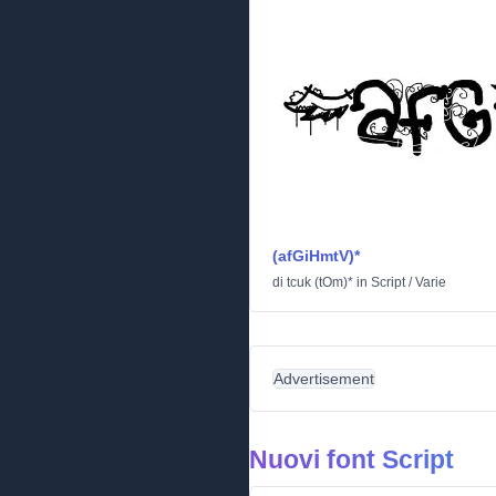
(afGiHmtV)*
di
tcuk (tOm)*
in
Script
/
Varie
Advertisement
Nuovi font Script