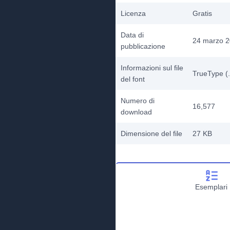
Licenza
Gratis
Data di
24 marzo 
pubblicazione
Informazioni sul file
TrueType (.
del font
Numero di
16,577
download
Dimensione del file
27 KB
Esemplari