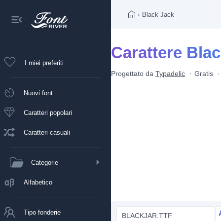
›
Black Jack
Carattere Bla
I miei preferiti
Progettato da
Typadelic
Gratis
Nuovi font
Caratteri popolari
Caratteri casuali
Categorie
Alfabetico
Tipo fonderie
BLACKJAR.TTF