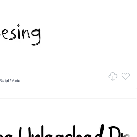
Script
/
Varie