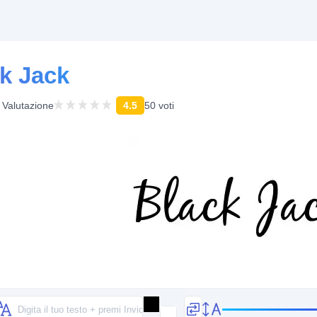
ck Jack
Valutazione
4.5
50 voti