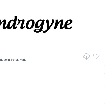
e
trique
in
Script
/
Varie