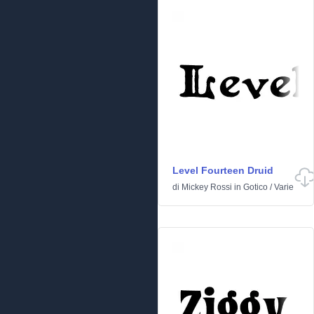
Level Fourteen Druid
di
Mickey Rossi
in
Gotico
/
Varie