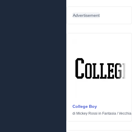
Advertisement
College Boy
di
Mickey Rossi
in
Fantasia
/
Vecchia