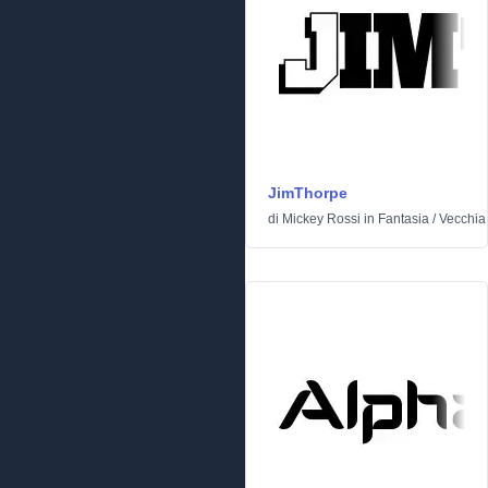
JimThorpe
di
Mickey Rossi
in
Fantasia
/
Vecchia