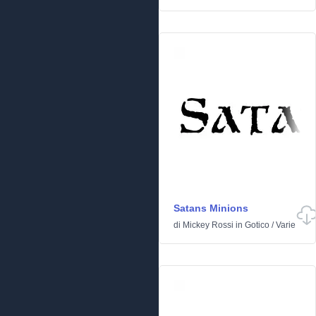
Satans Minions
di
Mickey Rossi
in
Gotico
/
Varie