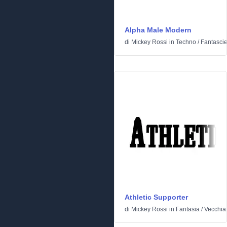
Alpha Male Modern
di
Mickey Rossi
in
Techno
/
Fantasci
Athletic Supporter
di
Mickey Rossi
in
Fantasia
/
Vecchia