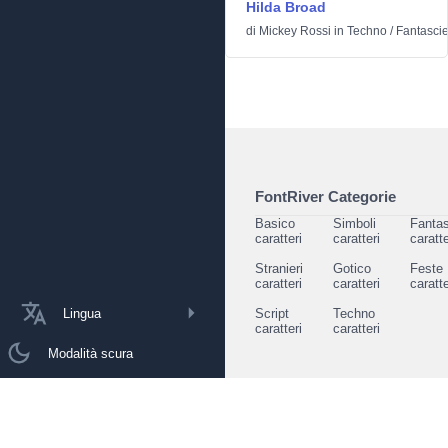
Hilda Broad
di
Mickey Rossi
in
Techno
/
Fantasci
FontRiver Categorie
Basico
Simboli
Fantas
caratteri
caratteri
caratte
Stranieri
Gotico
Feste
caratteri
caratteri
caratte
Lingua
Script
Techno
caratteri
caratteri
Modalità scura