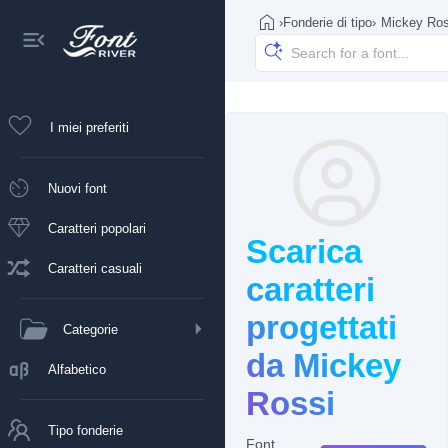
›
Fonderie di tipo
›
Mickey Ros
I miei preferiti
Nuovi font
Caratteri popolari
Scarica
Caratteri casuali
caratteri
progettati
Categorie
da Mickey
Alfabetico
Rossi
Tipo fonderie
Font