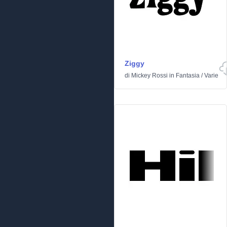
Ziggy
di
Mickey Rossi
in
Fantasia
/
Varie