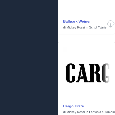
Ballpark Weiner
di
Mickey Rossi
in
Script
/
Varie
Cargo Crate
di
Mickey Rossi
in
Fantasia
/
Stampi