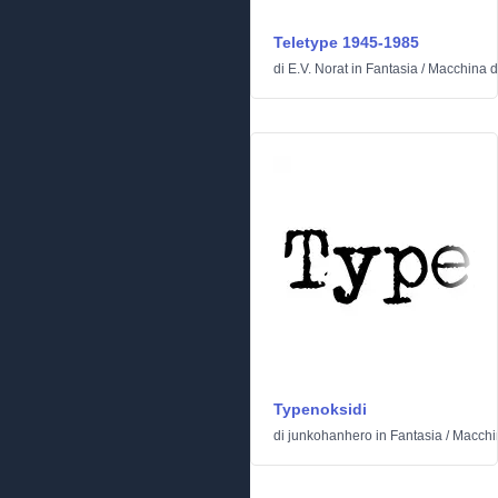
Teletype 1945-1985
di
E.V. Norat
in
Fantasia
/
Macchina d
Typenoksidi
di
junkohanhero
in
Fantasia
/
Macchin