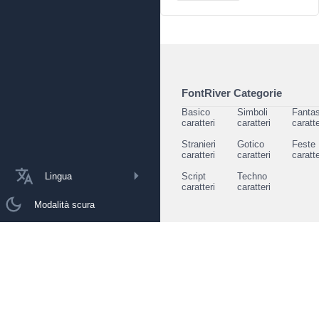
FontRiver Categorie
Basico
Simboli
Fantas
caratteri
caratteri
caratte
Stranieri
Gotico
Feste
caratteri
caratteri
caratte
Lingua
Script
Techno
caratteri
caratteri
Modalità scura