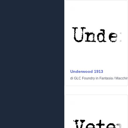
Underwood 1913
di
GLC Foundry
in
Fantasia
/
Macchin