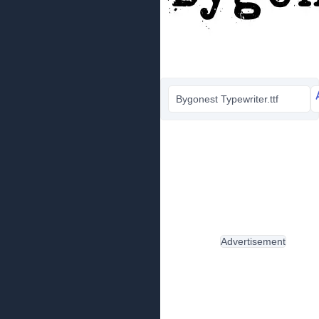
Bygonest Typewriter.ttf
Advertisement