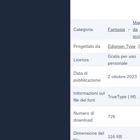
Mac
Categoria
Fantasia
›
da
scr
Progettato da
Edignwn Type
Gratis per uso
Licenza
personale
Data di
2 ottobre 2023
pubblicazione
Informazioni sul
TrueType (.ttf)
,
file del font
Numero di
726
download
Dimensione del
116 KB