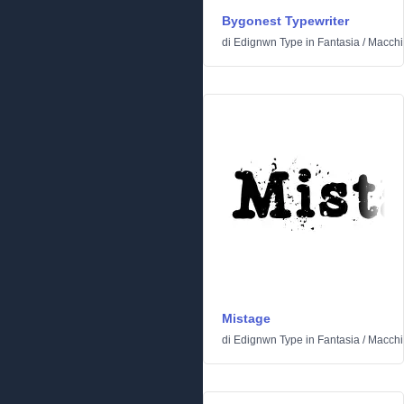
Bygonest Typewriter
di
Edignwn Type
in
Fantasia
/
Macchi
Mistage
di
Edignwn Type
in
Fantasia
/
Macchi