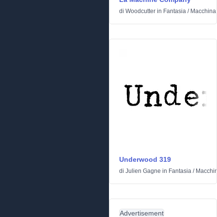
di
Woodcutter
in
Fantasia
/
Macchina 
Underwood 319
di
Julien Gagne
in
Fantasia
/
Macchin
Advertisement