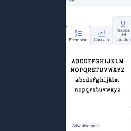
file
Mappa
dei
Cascata
caratteri
Esemplari
Advertisement