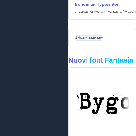
Bohemian Typewriter
di
Lukas Krakora
in
Fantasia
/
Macchi
Advertisement
Nuovi font Fantasia