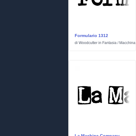
Formulario 1312
di
Woodcutter
in
Fantasia
/
Macchina 
La Machine Company