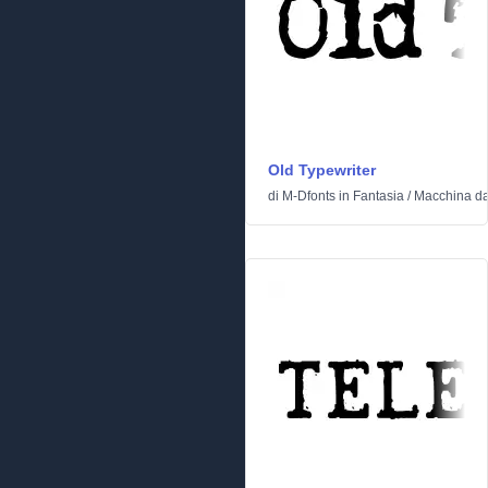
Old Typewriter
di
M-Dfonts
in
Fantasia
/
Macchina da