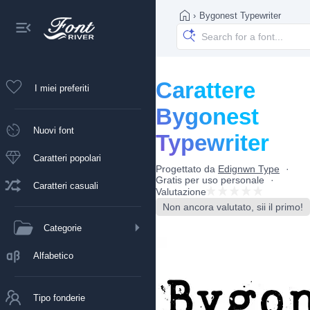
›
Bygonest Typewriter
Carattere
I miei preferiti
Bygonest
Nuovi font
Typewriter
Caratteri popolari
Progettato da
Edignwn Type
Gratis per uso personale
Caratteri casuali
Valutazione
Non ancora valutato, sii il primo!
Categorie
Alfabetico
Tipo fonderie