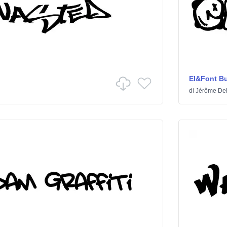
El&Font B
di
Jérôme De