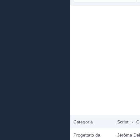
Categoria
Script
›
Gr
Progettato da
Jérôme De