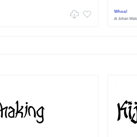
Whoa!
di
Johan Wal