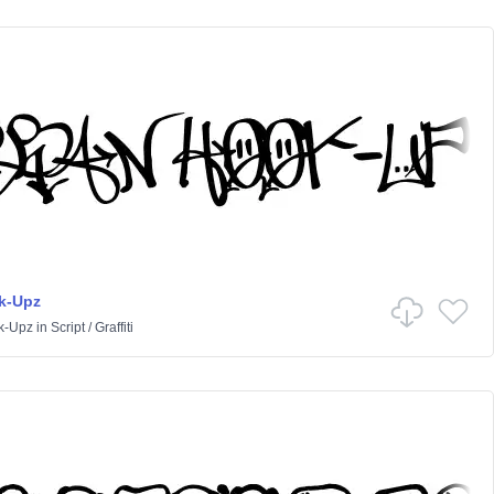
k-Upz
k-Upz
in
Script
/
Graffiti