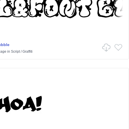
ubble
lage
in
Script
/
Graffiti