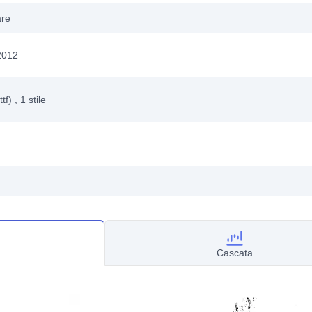
are
2012
ttf)
, 1
stile
Cascata