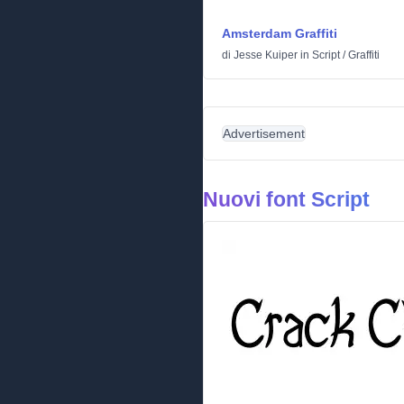
Amsterdam Graffiti
di
Jesse Kuiper
in
Script
/
Graffiti
Advertisement
Nuovi font Script