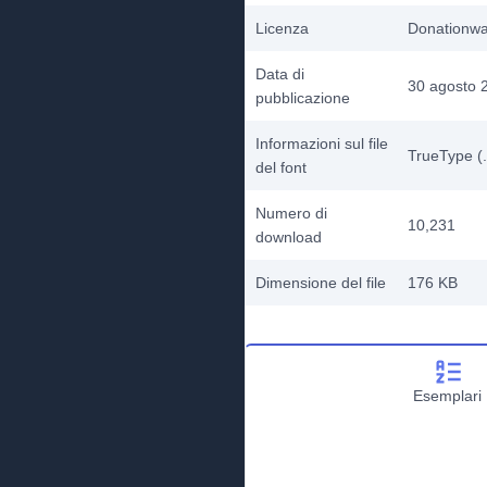
Licenza
Donationw
Data di
30 agosto 
pubblicazione
Informazioni sul file
TrueType (.
del font
Numero di
10,231
download
Dimensione del file
176 KB
Esemplari