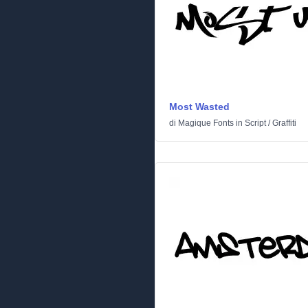
Most Wasted
di
Magique Fonts
in
Script
/
Graffiti