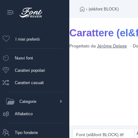
›
(el&font BLOCK)
Carattere (el
I miei preferiti
Progettato da
Jérôme Delage
Do
Nuovi font
Caratteri popolari
Caratteri casuali
Categorie
Alfabetico
Tipo fonderie
Font (el&font BLOCK).ttf