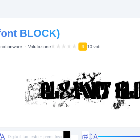
&font BLOCK)
nationware
Valutazione
4
10 voti