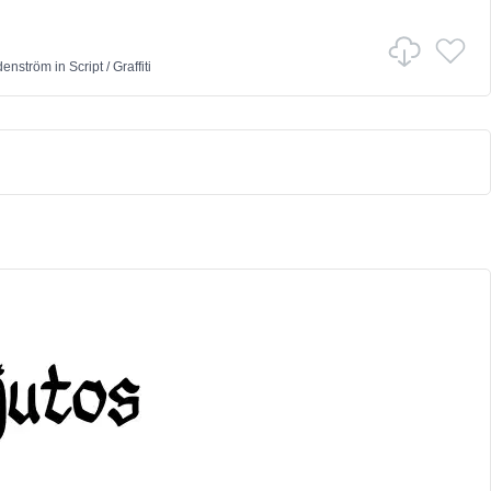
denström
in
Script
/
Graffiti