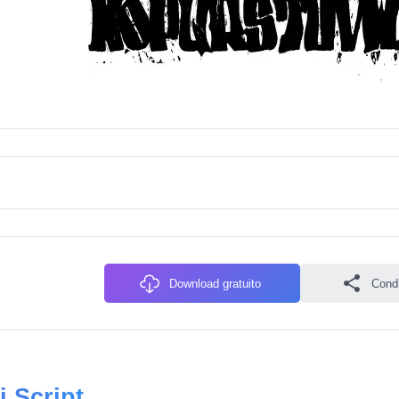
Download gratuito
Condiv
i Script