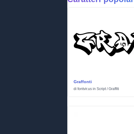
Graffonti
di
fontvir.us
in
Script
/
Graffiti