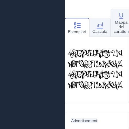
Mappa
dei
Cascata
caratteri
Esemplari
Advertisement