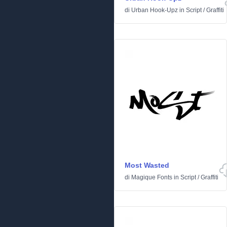
di
Urban Hook-Upz
in
Script
/
Graffiti
Most Wasted
di
Magique Fonts
in
Script
/
Graffiti