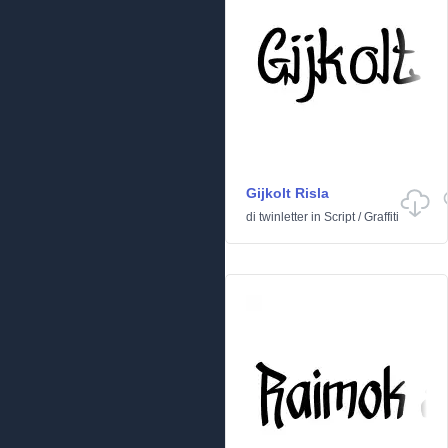
Gijkolt Risla
di
twinletter
in
Script
/
Graffiti