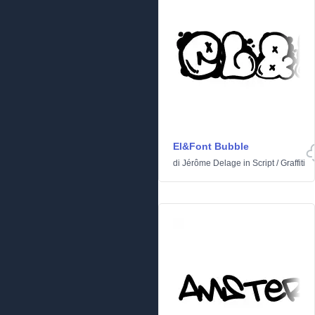
El&Font Bubble
di
Jérôme Delage
in
Script
/
Graffiti