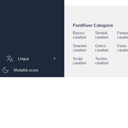
FontRiver Categorie
Basico
Simboli
Fantas
caratteri
caratteri
caratte
Stranieri
Gotico
Feste
caratteri
caratteri
caratte
Lingua
Script
Techno
caratteri
caratteri
Modalità scura