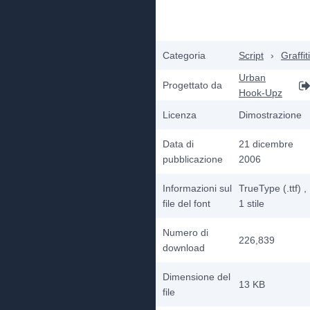
Categoria
Script
›
Graffiti
Urban
Progettato da
Hook-Upz
Licenza
Dimostrazione
Data di
21 dicembre
pubblicazione
2006
Informazioni sul
TrueType (.ttf)
,
file del font
1
stile
Numero di
226,839
download
Dimensione del
13 KB
file