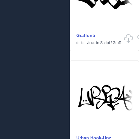
Graffonti
di
fontvir.us
in
Script
/
Graffiti
Urban Hook-Upz