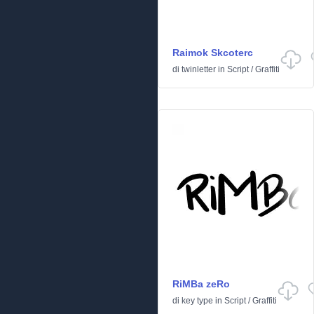
Raimok Skcoterc
di
twinletter
in
Script
/
Graffiti
RiMBa zeRo
di
key type
in
Script
/
Graffiti