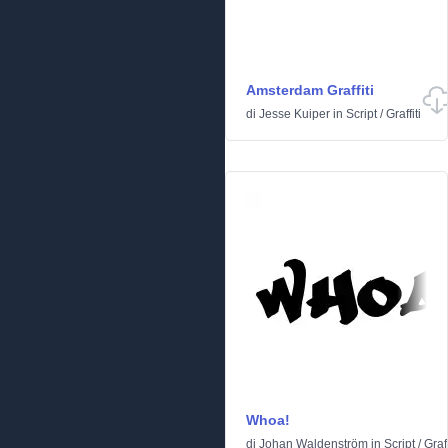
Amsterdam Graffiti
di
Jesse Kuiper
in
Script
/
Graffiti
Whoa!
di
Johan Waldenström
in
Script
/
Graff