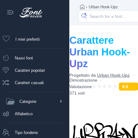
›
Urban Hook-Upz
Carattere
I miei preferiti
Urban Hook-
Nuovi font
Upz
Caratteri popolari
Progettato da
Urban Hook-Upz
Dimostrazione
Caratteri casuali
Valutazione
4.5
371 voti
Categorie
Alfabetico
Tipo fonderie