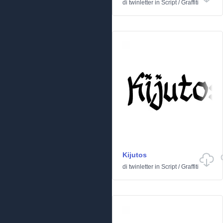
di
twinletter
in
Script
/
Graffiti
Kijutos
di
twinletter
in
Script
/
Graffiti