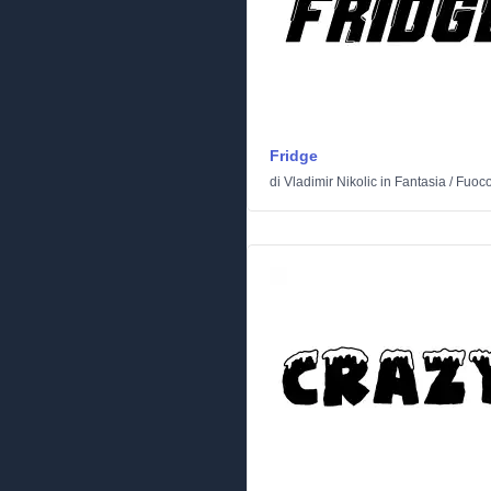
Fridge
di
Vladimir Nikolic
in
Fantasia
/
Fuoco