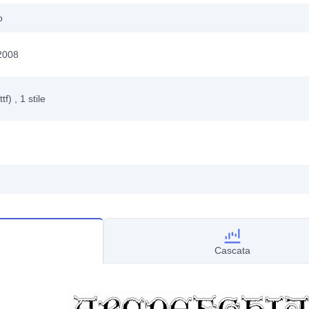
o
 2008
ttf)
, 1
stile
Cascata