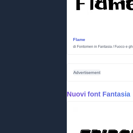
Flame
di
Fontomen
in
Fantasia
/
Fuoco e gh
Advertisement
Nuovi font Fantasia