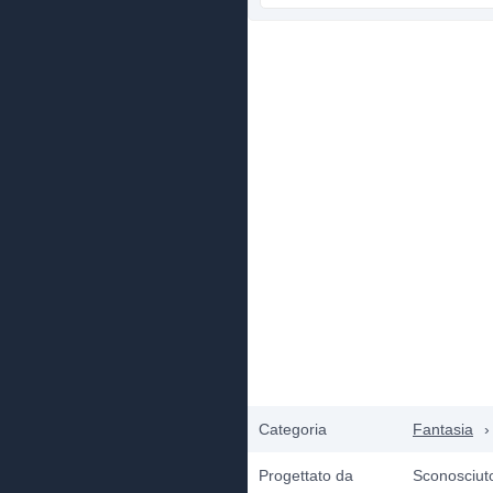
Categoria
Fantasia
›
Progettato da
Sconosciut