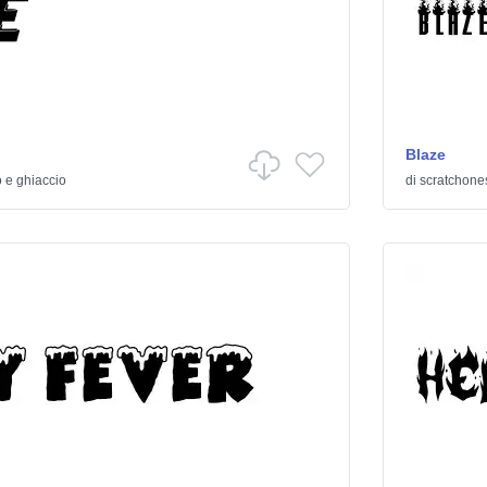
Blaze
 e ghiaccio
di
scratchone