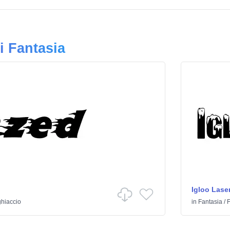
i Fantasia
Igloo Lase
ghiaccio
in
Fantasia
/
F