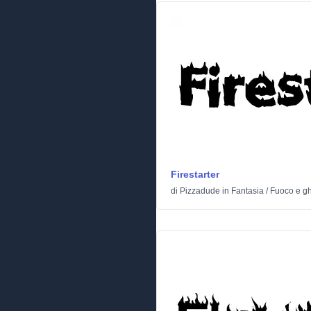
Firestarter
di
Pizzadude
in
Fantasia
/
Fuoco e gh