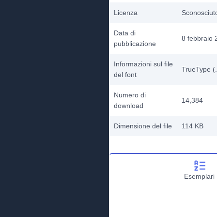
Licenza
Sconosciut
Data di
8 febbraio
pubblicazione
Informazioni sul file
TrueType (.
del font
Numero di
14,384
download
Dimensione del file
114 KB
Esemplari