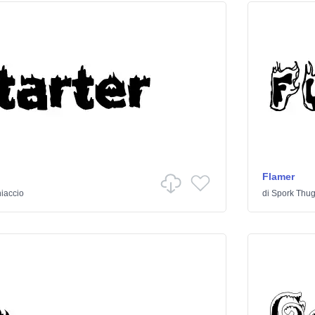
Flamer
iaccio
di
Spork Thug