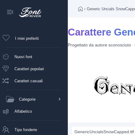
›
Generic Uncials SnowCapp
Carattere Gen
I miei preferiti
Progettato da
autore sconosciuto
Nuovi font
Caratteri popolari
Caratteri casuali
Categorie
Alfabetico
Tipo fonderie
GenericUncialsSnowCapped.ttf