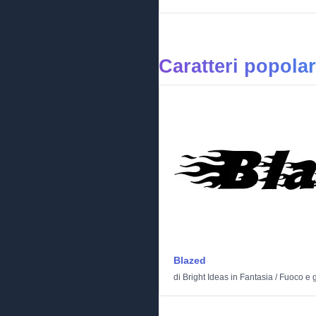
Caratteri popolar
Blazed
di
Bright Ideas
in
Fantasia
/
Fuoco e 