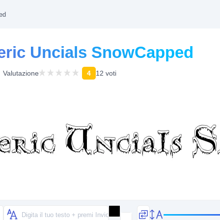
ed
eric Uncials SnowCapped
Valutazione
4
12 voti