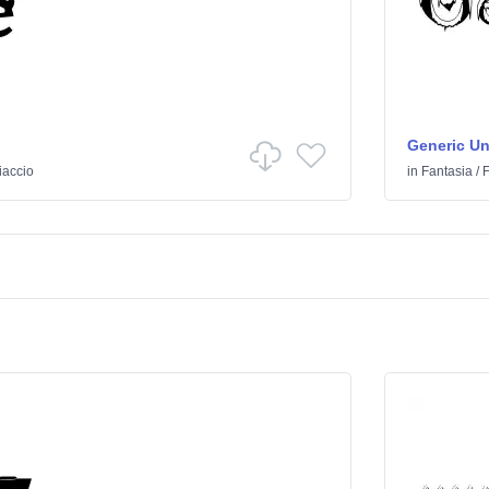
Generic U
iaccio
in
Fantasia
/
F