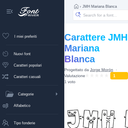
›
JMH Mariana Blanca
Carattere JMH
I miei preferiti
Mariana
Nuovi font
Blanca
Caratteri popolari
Progettato da
Jorge Morón
Valutazione
1
Caratteri casuali
1 voto
Categorie
Alfabetico
Tipo fonderie