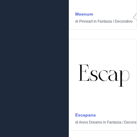
Meenum
di
Pinisiart
in
Fantasia
/
Decorativo
Escapana
di
Aivos Dreams
in
Fantasia
/
Decorat