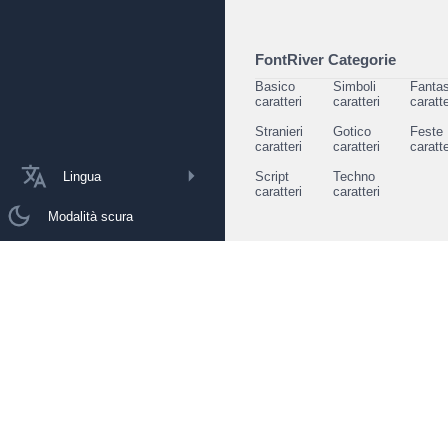
FontRiver Categorie
Basico
Simboli
Fantas
caratteri
caratteri
caratte
Stranieri
Gotico
Feste
caratteri
caratteri
caratte
Lingua
Script
Techno
caratteri
caratteri
Modalità scura