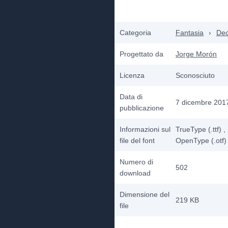
Categoria
Fantasia
›
Dec
Progettato da
Jorge Morón
Licenza
Sconosciuto
Data di
7 dicembre 201
pubblicazione
Informazioni sul
TrueType (.ttf)
,
file del font
OpenType (.otf)
Numero di
502
download
Dimensione del
219 KB
file