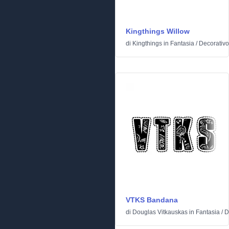
Kingthings Willow
di
Kingthings
in
Fantasia
/
Decorativo
VTKS Bandana
di
Douglas Vitkauskas
in
Fantasia
/
D