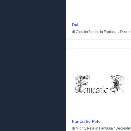
Dali
di
CloutierFontes
in
Fantasia
/
Decora
Fantastic Pete
di
Mighty Pete
in
Fantasia
/
Decorati