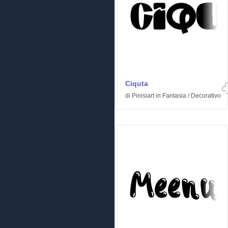
Ciquta
di
Pinisiart
in
Fantasia
/
Decorativo