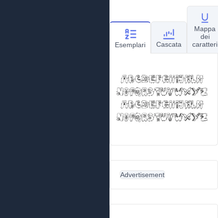
Mappa
dei
Cascata
caratteri
Esemplari
Advertisement