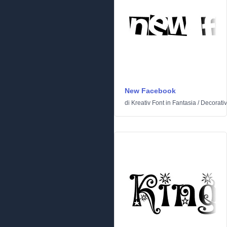
New Facebook
di
Kreativ Font
in
Fantasia
/
Decorati