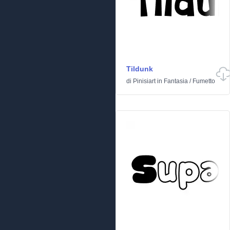
Tildunk
di
Pinisiart
in
Fantasia
/
Fumetto