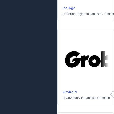
Ice Age
di
Florian Doyen
in
Fantasia
/
Fumett
Grobold
di
Guy Buhry
in
Fantasia
/
Fumetto