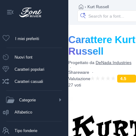
›
Kurt Russell
Carattere Kurt
I miei preferiti
Russell
Nuovi font
Progettato da
DeNada Industries
Caratteri popolari
Shareware
Valutazione
4.5
Caratteri casuali
27 voti
Categorie
Alfabetico
Tipo fonderie