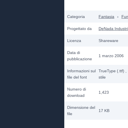
Categoria
Fantasia
›
Fum
Progettato da
DeNada Industr
Licenza
Shareware
Data di
1 marzo 2006
pubblicazione
Informazioni sul
TrueType (.ttf)
,
file del font
stile
Numero di
1,423
download
Dimensione del
17 KB
file