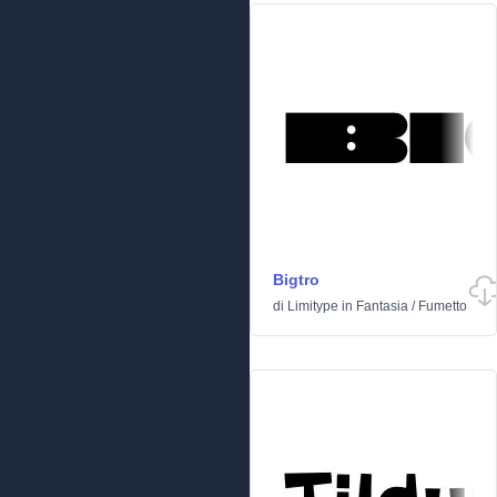
Bigtro
di
Limitype
in
Fantasia
/
Fumetto