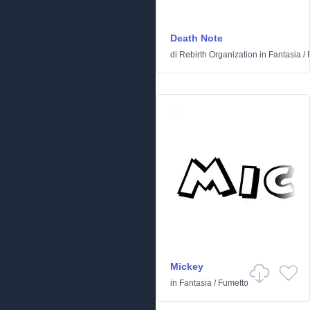
Death Note
di
Rebirth Organization
in
Fantasia
/
Mickey
in
Fantasia
/
Fumetto