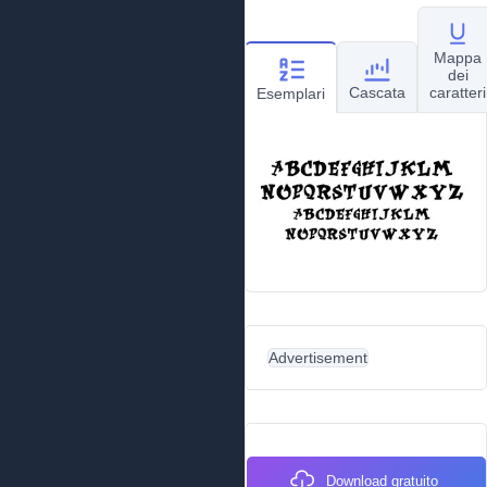
Mappa
dei
Cascata
caratteri
Esemplari
Advertisement
Download gratuito