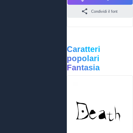
Condividi il font
Caratteri
popolari
Fantasia