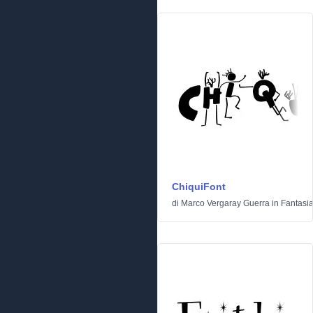
ChiquiFont
di
Marco Vergaray Guerra
in
Fantasi