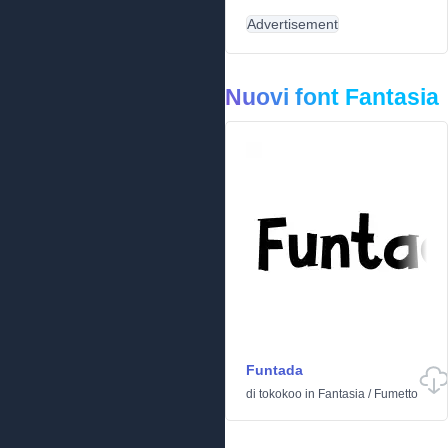
Advertisement
Nuovi font Fantasia
Funtada
di
tokokoo
in
Fantasia
/
Fumetto