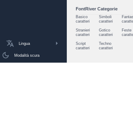
FontRiver Categorie
Basico
Simboli
Fantas
caratteri
caratteri
caratte
Stranieri
Gotico
Feste
caratteri
caratteri
caratte
Lingua
Script
Techno
caratteri
caratteri
Modalità scura