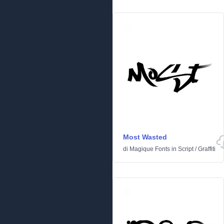
Most Wasted
di
Magique Fonts
in
Script
/
Graffiti