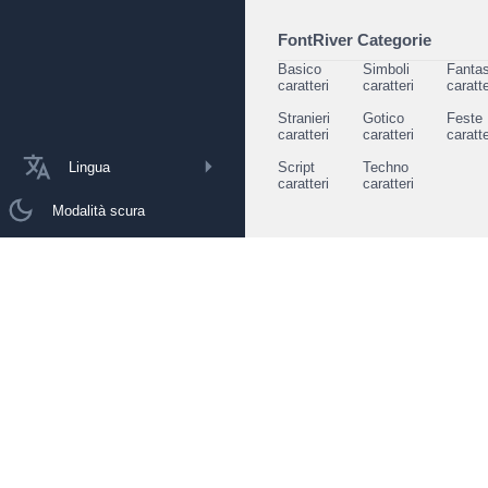
FontRiver Categorie
Basico
Simboli
Fantas
caratteri
caratteri
caratte
Stranieri
Gotico
Feste
caratteri
caratteri
caratte
Lingua
Script
Techno
caratteri
caratteri
Modalità scura