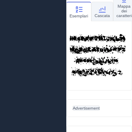
Mappa
dei
Cascata
caratteri
Esemplari
Advertisement