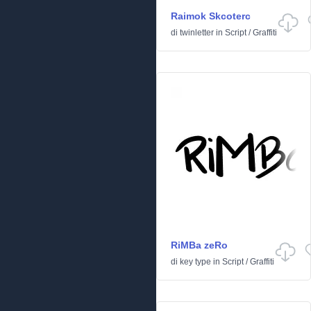
Raimok Skcoterc
di
twinletter
in
Script
/
Graffiti
RiMBa zeRo
di
key type
in
Script
/
Graffiti