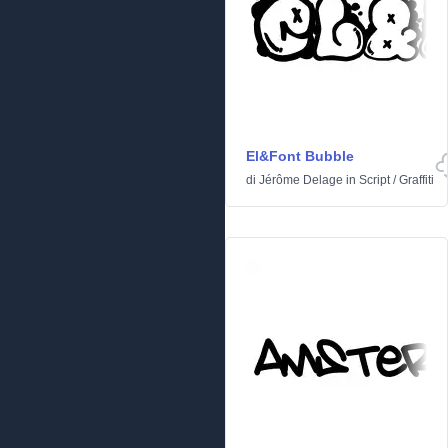
El&Font Bubble
di
Jérôme Delage
in
Script
/
Graffiti