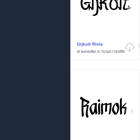
Gijkolt Risla
di
twinletter
in
Script
/
Graffiti