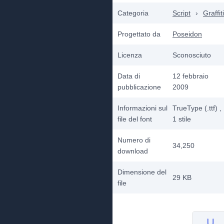
Categoria
Script
›
Graffiti
Progettato da
Poseidon
Licenza
Sconosciuto
Data di
12 febbraio
pubblicazione
2009
Informazioni sul
TrueType (.ttf)
,
file del font
1
stile
Numero di
34,250
download
Dimensione del
29 KB
file