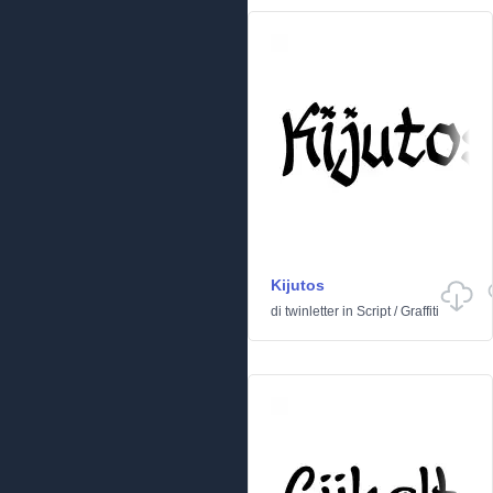
Kijutos
di
twinletter
in
Script
/
Graffiti