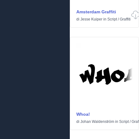
Amsterdam Graffiti
di
Jesse Kuiper
in
Script
/
Graffiti
Whoa!
di
Johan Waldenström
in
Script
/
Graff