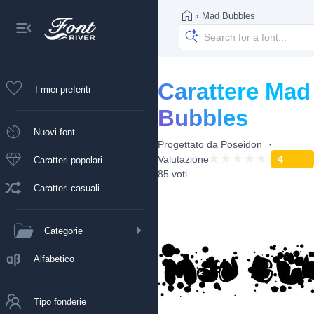
›
Mad Bubbles
Carattere Mad
I miei preferiti
Bubbles
Nuovi font
Progettato da
Poseidon
Valutazione
4
Caratteri popolari
85 voti
Caratteri casuali
Categorie
Alfabetico
Tipo fonderie