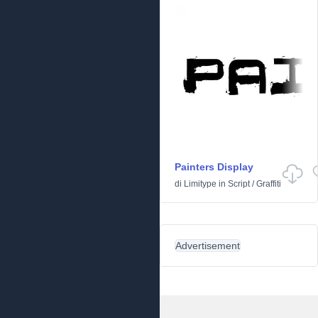
Painters Display
di
Limitype
in
Script
/
Graffiti
Advertisement