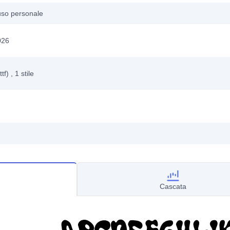
uso personale
026
ttf)
, 1
stile
Cascata