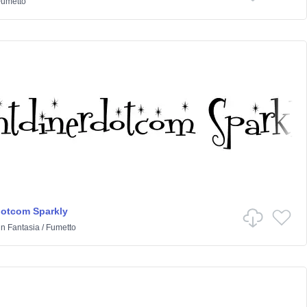
umetto
dotcom Sparkly
in
Fantasia
/
Fumetto