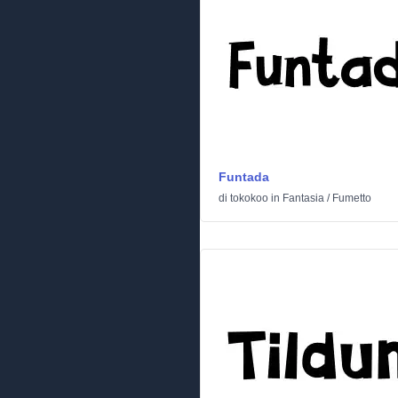
Funtada
di
tokokoo
in
Fantasia
/
Fumetto