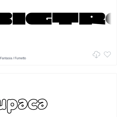
Fantasia
/
Fumetto