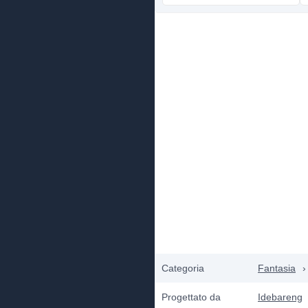
Categoria
Fantasia
›
Progettato da
Idebareng