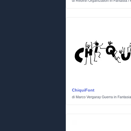
di
Rebirth Organization
in
Fantasia
/
ChiquiFont
di
Marco Vergaray Guerra
in
Fantasi