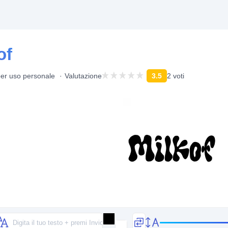
of
per uso personale
Valutazione
3.5
2 voti