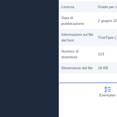
Licenza
Gratis per 
Data di
2 giugno 2
pubblicazione
Informazioni sul file
TrueType (.
del font
Numero di
223
download
Dimensione del file
18 KB
Esemplari