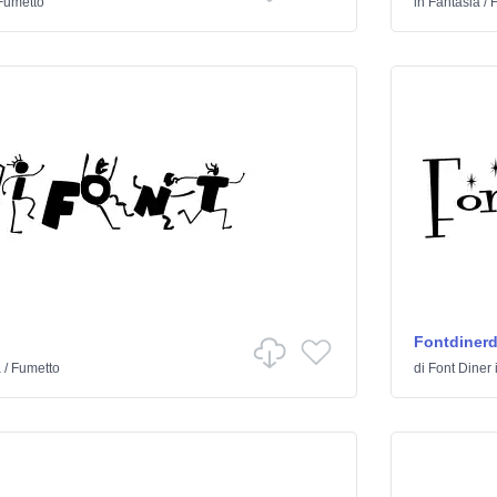
Fumetto
in
Fantasia
/
F
Fontdiner
a
/
Fumetto
di
Font Diner