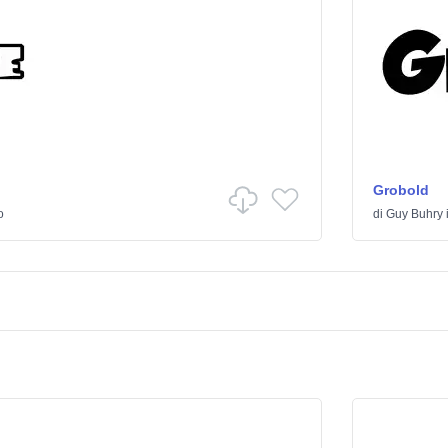
Grobold
o
di
Guy Buhry